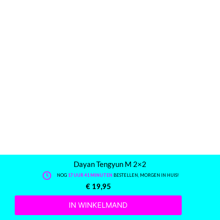
Dayan Tengyun M 2×2
NOG
17 UUR 41 MINUTEN
BESTELLEN, MORGEN IN HUIS!
€
19,95
IN WINKELMAND