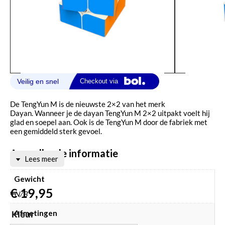
De TengYun M is de nieuwste 2×2 van het merk
Dayan. Wanneer je de dayan TengYun M 2×2 uitpakt voelt hij
glad en soepel aan. Ook is de TengYun M door de fabriek met
een gemiddeld sterk gevoel.
Aanvullende informatie
Lees meer
Gewicht
€
19,95
N/B
Afmetingen
Kleur