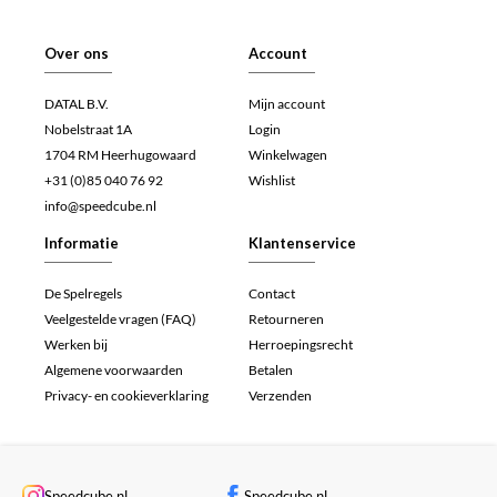
Over ons
Account
DATAL B.V.
Mijn account
Nobelstraat 1A
Login
1704 RM Heerhugowaard
Winkelwagen
+31 (0)85 040 76 92
Wishlist
info@speedcube.nl
Informatie
Klantenservice
De Spelregels
Contact
Veelgestelde vragen (FAQ)
Retourneren
Werken bij
Herroepingsrecht
Algemene voorwaarden
Betalen
Privacy- en cookieverklaring
Verzenden
Speedcube.nl
Speedcube.nl