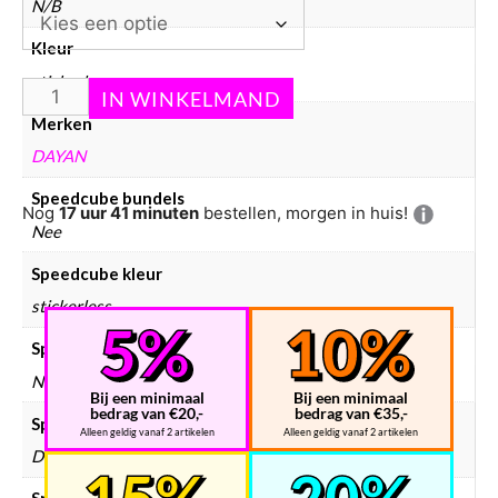
N/B
Kleur
stickerless
Merken
DAYAN
Speedcube bundels
Nog
17 uur 41 minuten
bestellen, morgen in huis!
Nee
Speedcube kleur
stickerless
Speedcube magneten
Normaal
Bij een minimaal
Bij een minimaal
bedrag van €20,-
bedrag van €35,-
Speedcube merken
Alleen geldig vanaf 2 artikelen
Alleen geldig vanaf 2 artikelen
Dayan