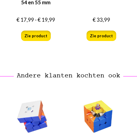
54 en 55 mm
€
17,99
-
€
19,99
€
33,99
Zie product
Zie product
Andere klanten kochten ook