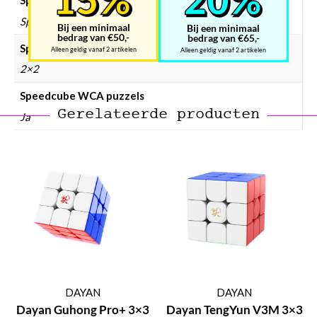
Speedcube prijsklasse
Speedcube € 10 – € 25
Bij een minimaal
Bij een minimaal
bedrag van €50,-
bedrag van €65,-
Speedcube type
Alleen geldig vanaf 2 artikelen
Alleen geldig vanaf 2 artikelen
2×2
Speedcube WCA puzzels
Gerelateerde producten
Ja
DAYAN
DAYAN
Dayan Guhong Pro+ 3×3
Dayan TengYun V3M 3×3