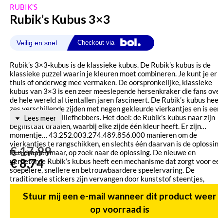
RUBIK'S
Rubik’s Kubus 3×3
Rubik’s 3×3-kubus is de klassieke kubus. De Rubik’s kubus is de
klassieke puzzel waarin je kleuren moet combineren. Je kunt je er
thuis of onderweg mee vermaken. De oorspronkelijke, klassieke
kubus van 3×3 is een zeer meeslepende hersenkraker die fans ov
de hele wereld al tientallen jaren fascineert. De Rubik’s kubus hee
zes verschillende zijden met negen gekleurde vierkantjes en is ee
must voor puzzelliefhebbers. Het doel: de Rubik’s kubus naar zijn
Lees meer
beginstaat draaien, waarbij elke zijde één kleur heeft. Er zijn…
momentje… 43.252.003.274.489.856.000 manieren om de
vierkantjes te rangschikken, en slechts één daarvan is de oplossin
€
17,99
Dus draaien maar, op zoek naar de oplossing. De nieuwe en
€
8,74
verbeterde Rubik’s kubus heeft een mechanisme dat zorgt voor e
soepelere, snellere en betrouwbaardere speelervaring. De
traditionele stickers zijn vervangen door kunststof steentjes,
waardoor ze niet vervagen of afbladderen, en je ohja … ook niet 
Stuur mij een e-mail‏‏‎ wanneer dit product weer
vals kunt spelen.
op voorraad is
Aanvullende informatie