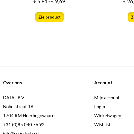
€
5,81
-
€
9,69
€
26
Zie product
Z
Over ons
Account
DATAL B.V.
Mijn account
Nobelstraat 1A
Login
1704 RM Heerhugowaard
Winkelwagen
+31 (0)85 040 76 92
Wishlist
info@speedcube.nl