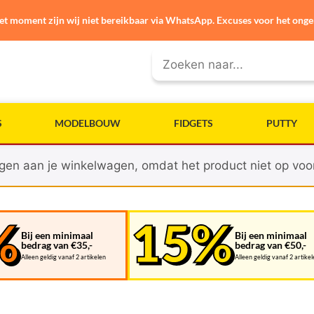
et moment zijn wij niet bereikbaar via WhatsApp. Excuses voor het ong
S
MODELBOUW
FIDGETS
PUTTY
gen aan je winkelwagen, omdat het product niet op voor
Bij een minimaal
Bij een minimaal
bedrag van €35,-
bedrag van €50,-
Alleen geldig vanaf 2 artikelen
Alleen geldig vanaf 2 artike