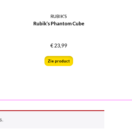
RUBIK’S
Rubik’s Phantom Cube
€
23,99
Zie product
s.