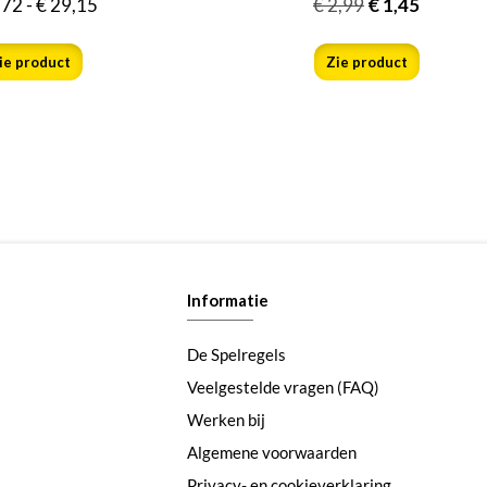
,72
-
€
29,15
€
2,99
€
1,45
ie product
Zie product
Informatie
De Spelregels
Veelgestelde vragen (FAQ)
Werken bij
Algemene voorwaarden
Privacy- en cookieverklaring