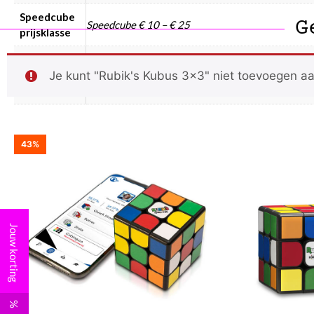
Speedcube
G
Speedcube € 10 – € 25
prijsklasse
Speedcube
WCA
Ja
Je kunt "Rubik's Kubus 3x3" niet toevoegen aa
puzzels
43%
Jouw korting
%