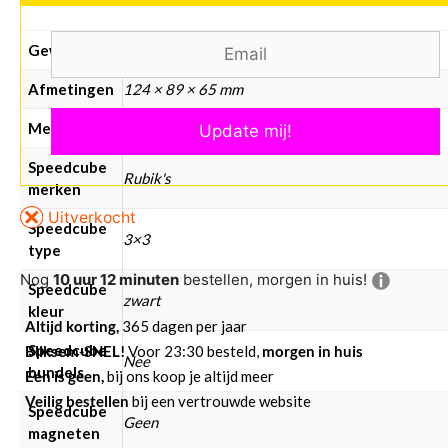
Gewicht
161 g
Afmetingen
124 × 89 × 65 mm
Merken
RUBIK'S
Speedcube
Rubik's
merken
Uitverkocht
Speedcube
3×3
type
Nog
10 uur 12 minuten
bestellen, morgen in huis!
Speedcube
zwart
kleur
Altijd korting,
365 dagen per jaar
Speedcube
Bliksem-SNEL!
Voor 23:30 besteld,
morgen in huis
Nee
bundels
Eén is geen,
bij ons koop je altijd meer
Veilig bestellen
bij een vertrouwde website
Speedcube
Geen
magneten