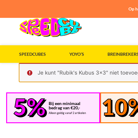
Op h
SPEEDCUBES
YOYO’S
BREINBREKER
Je kunt "Rubik's Kubus 3x3" niet toevoe
Bij een minimaal
bedrag van €20,-
Alleen geldig vanaf 2 artikelen