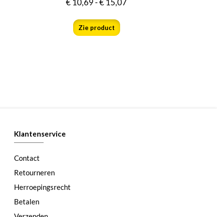
€
10,69
-
€
15,07
Zie product
Klantenservice
Contact
Retourneren
Herroepingsrecht
Betalen
Verzenden