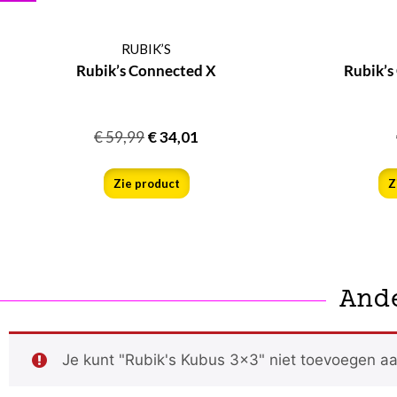
RUBIK’S
Rubik’s Connected X
Rubik’s
€
59,99
€
34,01
Zie product
Z
And
Je kunt "Rubik's Kubus 3x3" niet toevoegen aa