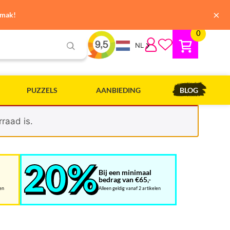
×
emak!
0
NL
PUZZELS
AANBIEDING
BLOG
raad is.
Bij een minimaal
bedrag van €65,-
len
Alleen geldig vanaf 2 artikelen