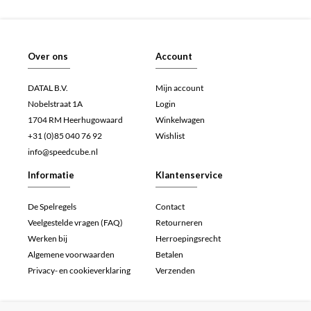
Over ons
Account
DATAL B.V.
Mijn account
Nobelstraat 1A
Login
1704 RM Heerhugowaard
Winkelwagen
+31 (0)85 040 76 92
Wishlist
info@speedcube.nl
Informatie
Klantenservice
De Spelregels
Contact
Veelgestelde vragen (FAQ)
Retourneren
Werken bij
Herroepingsrecht
Algemene voorwaarden
Betalen
Privacy- en cookieverklaring
Verzenden