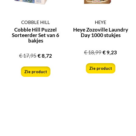
COBBLE HILL
HEYE
Cobble Hill Puzzel
Heye Zozoville Laundry
Sorteerder Set van 6
Day 1000 stukjes
bakjes
€
18,99
€
9,23
€
17,95
€
8,72
Zie product
Zie product