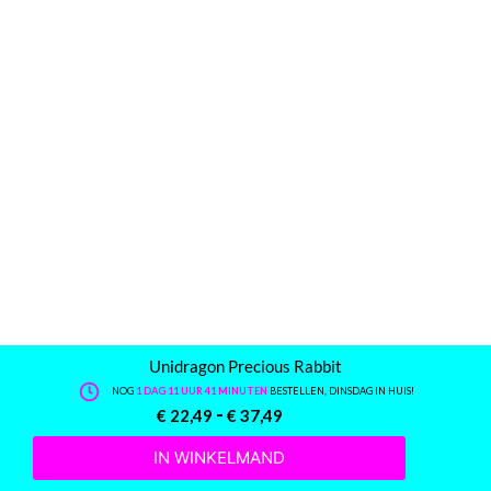
Unidragon Precious Rabbit
NOG
1 DAG 11 UUR 41 MINUTEN
BESTELLEN, DINSDAG IN HUIS!
-
€
22,49
€
37,49
IN WINKELMAND