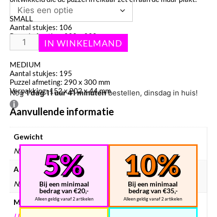
SMALL
Aantal stukjes: 106
Puzzel afmeting: 220 x 230 mm
Verpakking: 122 х 182 х 38 mm
MEDIUM
Aantal stukjes: 195
Puzzel afmeting: 290 x 300 mm
Verpakking: 152 х 202 х 44 mm
Nog
1 dag 11 uur 41 minuten
bestellen, dinsdag in huis!
Aanvullende informatie
Gewicht
N/B
Afmetingen
N/B
Bij een minimaal
Bij een minimaal
bedrag van €20,-
bedrag van €35,-
Alleen geldig vanaf 2 artikelen
Alleen geldig vanaf 2 artikelen
Merken
UNIDRAGON