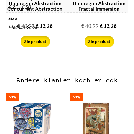
Unidragon Abstraction
Unidragon Abstraction
€ 25 – € 50
Concurrent Abstraction
Fractal Immersion
Size
€
40,99
€
13,28
€
40,99
€
13,28
Medium, Small
Zie product
Zie product
Andere klanten kochten ook
51%
51%