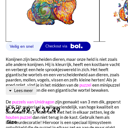
Konijnen zijn bescheiden dieren, maar onze held is niet zoals
alle andere konijnen. Hij is kleurrijk, heeft een kostbare vacht
en verbergt een hele sprookjeswereld in zich. Het heeft
gigantische wortels en een verscheidenheid aan dieren, zoals
paarden, mollen, vogels, vissen en zelfs kleine herten! Als je
goed oplet, vind je in het midden van de
puzzel
een minipuzzel
met twee konijnen die een gigantische wortel bewaken.
Lees meer
De
puzzels van Unidragon
zijn gemaakt van 3 mm dik, geperst
HDF. Dit materiaal is milieuvriendelijk, van hoge kwaliteit en
€
22,49
-
€
37,49
duurzaam. Als je klaar bent met het in elkaar zetten, leg de
houten puzzel
dan niet terug in de kast. Gebruik hem als
Size
interieurdecoratie! Hiervoor is een speciaal lijmsysteem
ontwikkeld die de puzzel in elkaar zet en aan de muur plakt.