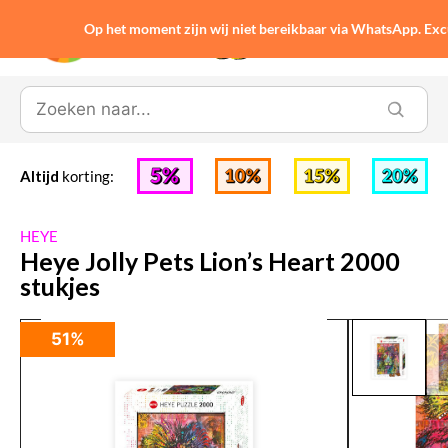
Op het moment zijn wij niet bereikbaar via WhatsApp. Ex
0
Altijd
korting:
HEYE
Heye Jolly Pets Lion’s Heart 2000
stukjes
51%