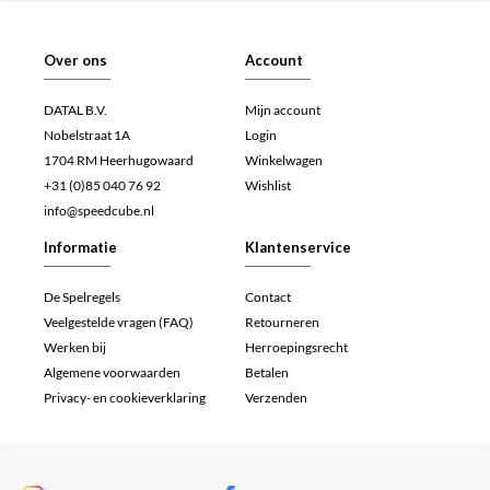
Over ons
Account
DATAL B.V.
Mijn account
Nobelstraat 1A
Login
1704 RM Heerhugowaard
Winkelwagen
+31 (0)85 040 76 92
Wishlist
info@speedcube.nl
Informatie
Klantenservice
De Spelregels
Contact
Veelgestelde vragen (FAQ)
Retourneren
Werken bij
Herroepingsrecht
Algemene voorwaarden
Betalen
Privacy- en cookieverklaring
Verzenden