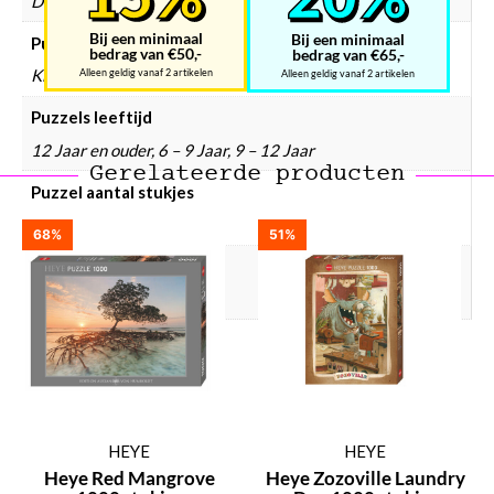
Dieren
Bij een minimaal
Bij een minimaal
Puzzels doelgroep
bedrag van €50,-
bedrag van €65,-
Kinderen, Volwassenen
Alleen geldig vanaf 2 artikelen
Alleen geldig vanaf 2 artikelen
Puzzels leeftijd
12 Jaar en ouder, 6 – 9 Jaar, 9 – 12 Jaar
Gerelateerde producten
Puzzel aantal stukjes
2000 stukjes
68%
51%
Puzzel gewicht
1320 gram
HEYE
HEYE
Heye Red Mangrove
Heye Zozoville Laundry