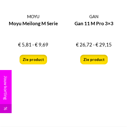
MOYU
GAN
Moyu Meilong M Serie
Gan 11 M Pro 3×3
€
5,81
-
€
9,69
€
26,72
-
€
29,15
Zie product
Zie product
Jouw korting
%