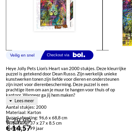
Heye Jolly Pets Lion’s Heart van 2000 stukjes. Deze kleurrijke
puzzel is getekend door Dean Russo. Zijn werkelijk unieke
kunstwerken tonen zijn liefde voor dieren en ondersteunen
zijn inzet voor dierenbescherming. Deze puzzel is een
prachtige item om aan je muur te hangen voor thuis of op
kantoor. Wanneer ga jij hem maken?
Lees meer
Aantal stukjes: 2000
Materiaal: Karton
Puzzel afmeting: 96,6 x 68,8 cm
€
29,99
Verpakking: 37 x 27 x 8.5 cm
€
14,57
Leeftijd: 6 – 99 jaar