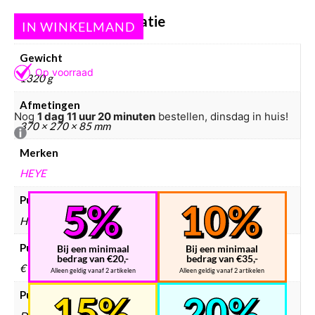
Aanvullende informatie
Gewicht
1320 g
Afmetingen
Nog
1 dag 11 uur 20 minuten
bestellen, dinsdag in huis!
370 × 270 × 85 mm
Merken
HEYE
Puzzels merken
Heye
Puzzels prijsklasse
Bij een minimaal
Bij een minimaal
bedrag van €20,-
bedrag van €35,-
€ 25 – € 50
Alleen geldig vanaf 2 artikelen
Alleen geldig vanaf 2 artikelen
Puzzels collectie