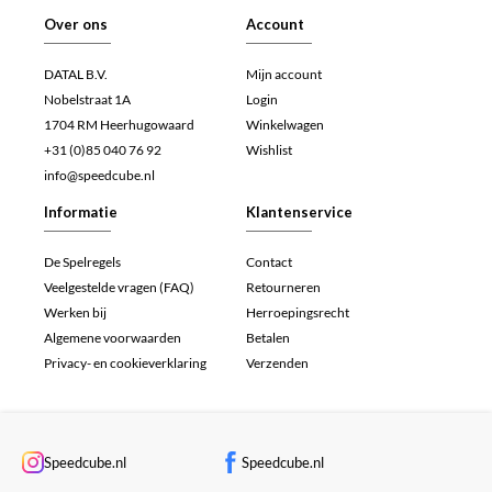
Over ons
Account
DATAL B.V.
Mijn account
Nobelstraat 1A
Login
1704 RM Heerhugowaard
Winkelwagen
+31 (0)85 040 76 92
Wishlist
info@speedcube.nl
Informatie
Klantenservice
De Spelregels
Contact
Veelgestelde vragen (FAQ)
Retourneren
Werken bij
Herroepingsrecht
Algemene voorwaarden
Betalen
Privacy- en cookieverklaring
Verzenden
Speedcube.nl
Speedcube.nl