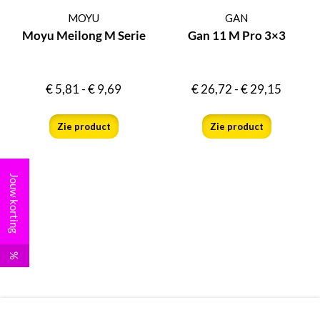
MOYU
GAN
Moyu Meilong M Serie
Gan 11 M Pro 3×3
€
5,81
-
€
9,69
€
26,72
-
€
29,15
Zie product
Zie product
Jouw korting
%