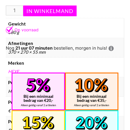
Aanvullende informatie
Gewicht
880 g
Afmetingen
Nog
21 uur 07 minuten
bestellen, morgen in huis!
370 × 270 × 55 mm
Merken
HEYE
Puzzels merken
Heye
Bij een minimaal
Bij een minimaal
bedrag van €20,-
bedrag van €35,-
Puzzels prijsklasse
Alleen geldig vanaf 2 artikelen
Alleen geldig vanaf 2 artikelen
€ 10 – € 25
Puzzels collectie