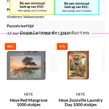
Dieren, Funky Zoo
Bij een minimaal
Bij een minimaal
bedrag van €50,-
bedrag van €65,-
Puzzels doelgroep
Alleen geldig vanaf 2 artikelen
Alleen geldig vanaf 2 artikelen
Kinderen, Volwassenen
Puzzels leeftijd
Gerelateerde producten
12 Jaar en ouder, 6 – 9 Jaar, 9 – 12 Jaar
Puzzel aantal stukjes
68%
51%
1000 stukjes
Puzzel gewicht
830 gram
HEYE
HEYE
Heye Red Mangrove
Heye Zozoville Laundry
1000 stukjes
Day 1000 stukjes