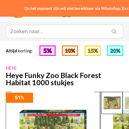
Op het moment zijn wij niet bereikbaar via WhatsApp. Ex
0
Altijd
korting:
HEYE
Heye Funky Zoo Black Forest
Habitat 1000 stukjes
51%