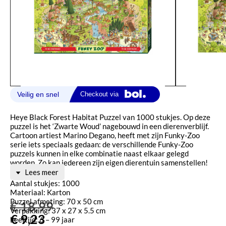
Heye Black Forest Habitat Puzzel van 1000 stukjes. Op deze
puzzel is het ‘Zwarte Woud’ nagebouwd in een dierenverblijf.
Cartoon artiest Marino Degano, heeft met zijn Funky-Zoo
serie iets speciaals gedaan: de verschillende Funky-Zoo
puzzels kunnen in elke combinatie naast elkaar gelegd
worden. Zo kan iedereen zijn eigen dierentuin samenstellen!
Lees meer
Aantal stukjes: 1000
Materiaal: Karton
Puzzel afmeting: 70 x 50 cm
€
18,99
Verpakking: 37 x 27 x 5.5 cm
€
9,23
Leeftijd: 6 – 99 jaar