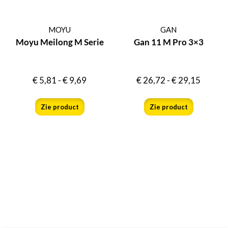
MOYU
GAN
Moyu Meilong M Serie
Gan 11 M Pro 3×3
€
5,81
-
€
9,69
€
26,72
-
€
29,15
Zie product
Zie product