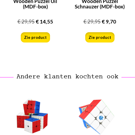
Wooden Puzzel Uil
Wooden Puzzel
(MDF-box)
Schnauzer (MDF-box)
€
29,95
€
14,55
€
29,95
€
9,70
Zie product
Zie product
Andere klanten kochten ook