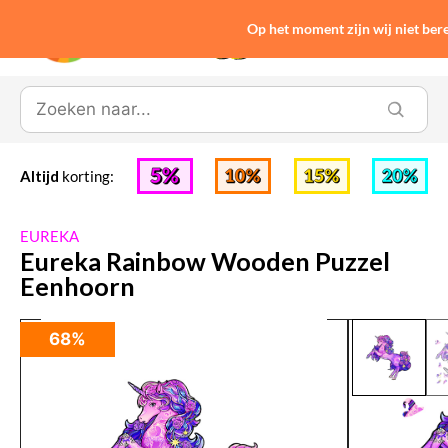
Op het moment zijn wij niet be
0
Altijd
korting:
EUREKA
Eureka Rainbow Wooden Puzzel
Eenhoorn
68%