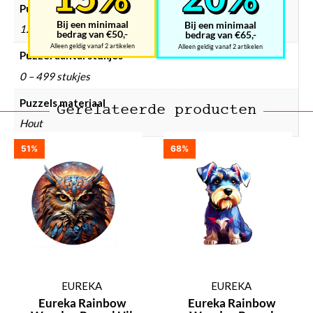
Puzzels leeftijd
Bij een minimaal
Bij een minimaal
12 Jaar en ouder, 6 – 9 Jaar, 9 – 12 Jaar
bedrag van €50,-
bedrag van €65,-
Alleen geldig vanaf 2 artikelen
Alleen geldig vanaf 2 artikelen
Puzzel aantal stukjes
0 – 499 stukjes
Puzzels materiaal
Gerelateerde producten
Hout
51%
68%
EUREKA
EUREKA
Eureka Rainbow
Eureka Rainbow