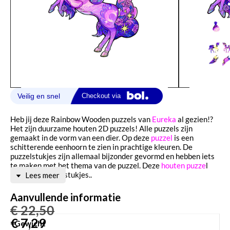
Heb jij deze Rainbow Wooden puzzels van
Eureka
al gezien!?
Het zijn duurzame houten 2D puzzels! Alle puzzels zijn
gemaakt in de vorm van een dier. Op deze
puzzel
is een
schitterende eenhoorn te zien in prachtige kleuren. De
puzzelstukjes zijn allemaal bijzonder gevormd en hebben iets
te maken met het thema van de puzzel. Deze
houten puzze
l
bestaat uit 110 stukjes..
Lees meer
Aanvullende informatie
€
22,50
€
7,29
Gewicht