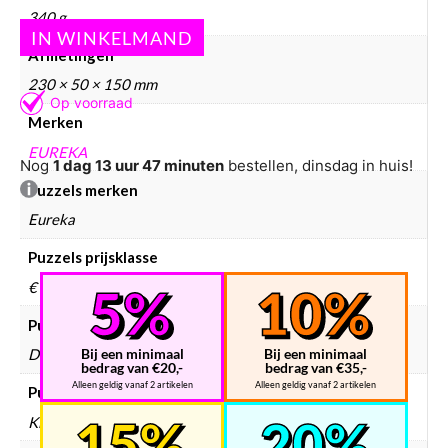
340 g
Afmetingen
230 × 50 × 150 mm
Merken
EUREKA
Nog
1 dag 13 uur 47 minuten
bestellen, dinsdag in huis!
Puzzels merken
Eureka
Puzzels prijsklasse
€ 10 – € 25
Puzzels collectie
Bij een minimaal
Bij een minimaal
Dieren, Fantasie
bedrag van €20,-
bedrag van €35,-
Alleen geldig vanaf 2 artikelen
Alleen geldig vanaf 2 artikelen
Puzzels doelgroep
Kinderen, Volwassenen