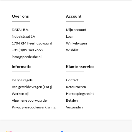
Over ons
Account
DATAL B.V.
Mijn account
Nobelstraat 1A
Login
1704 RM Heerhugowaard
Winkelwagen
+31 (0)85 040 76 92
Wishlist
info@speedcube.nl
Informatie
Klantenservice
De Spelregels
Contact
Veelgestelde vragen (FAQ)
Retourneren
Werken bij
Herroepingsrecht
Algemene voorwaarden
Betalen
Privacy- en cookieverklaring
Verzenden