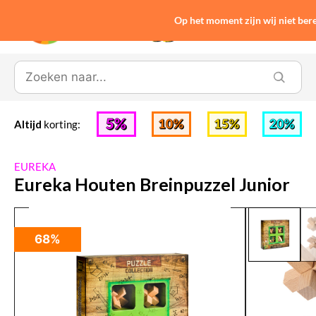
Op het moment zijn wij niet be
0
Altijd
korting:
EUREKA
Eureka Houten Breinpuzzel Junior
68%