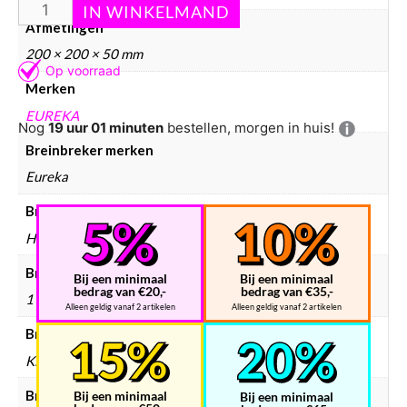
Afmetingen
200 × 200 × 50 mm
Merken
EUREKA
Nog
19 uur 01 minuten
bestellen, morgen in huis!
Breinbreker merken
Eureka
Breinbreker materiaal
Hout
Breinbreker aantal spelers
Bij een minimaal
Bij een minimaal
bedrag van €20,-
bedrag van €35,-
1
Alleen geldig vanaf 2 artikelen
Alleen geldig vanaf 2 artikelen
Breinbreker doelgroep
Kinderen, Volwassenen
Breinbreker hersenkrakers
Bij een minimaal
Bij een minimaal