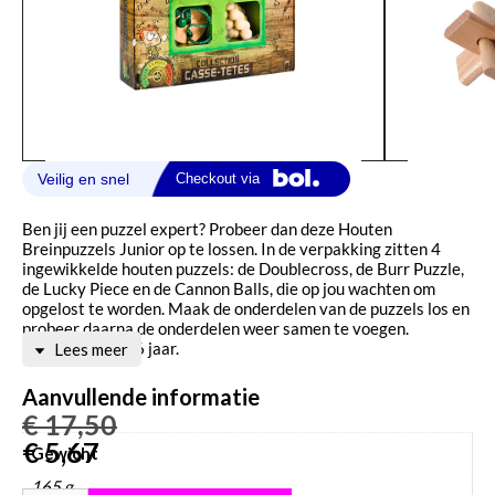
Ben jij een puzzel expert? Probeer dan deze Houten
Breinpuzzels Junior op te lossen. In de verpakking zitten 4
ingewikkelde houten puzzels: de Doublecross, de Burr Puzzle,
de Lucky Piece en de Cannon Balls, die op jou wachten om
opgelost te worden. Maak de onderdelen van de puzzels los en
probeer daarna de onderdelen weer samen te voegen.
Geschikt vanaf 6 jaar.
Lees meer
Aanvullende informatie
€
17,50
€
5,67
Gewicht
165 g