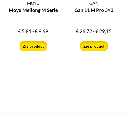
MOYU
GAN
Moyu Meilong M Serie
Gan 11 M Pro 3×3
€
5,81
-
€
9,69
€
26,72
-
€
29,15
Zie product
Zie product