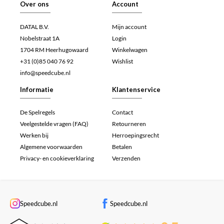
Over ons
Account
DATAL B.V.
Mijn account
Nobelstraat 1A
Login
1704 RM Heerhugowaard
Winkelwagen
+31 (0)85 040 76 92
Wishlist
info@speedcube.nl
Informatie
Klantenservice
De Spelregels
Contact
Veelgestelde vragen (FAQ)
Retourneren
Werken bij
Herroepingsrecht
Algemene voorwaarden
Betalen
Privacy- en cookieverklaring
Verzenden
Speedcube.nl
Speedcube.nl