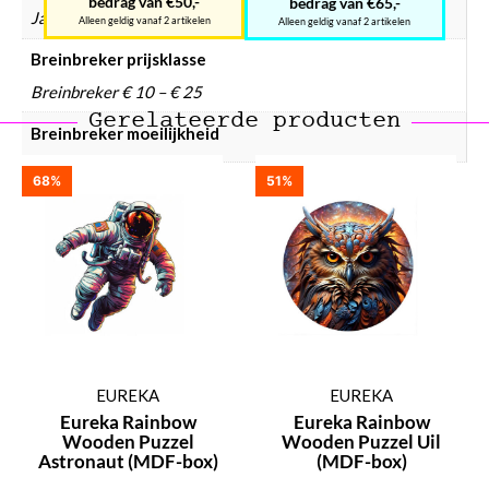
bedrag van €50,-
bedrag van €65,-
Ja
Alleen geldig vanaf 2 artikelen
Alleen geldig vanaf 2 artikelen
Breinbreker prijsklasse
Breinbreker € 10 – € 25
Gerelateerde producten
Breinbreker moeilijkheid
68%
51%
EUREKA
EUREKA
Eureka Rainbow
Eureka Rainbow
Wooden Puzzel
Wooden Puzzel Uil
Astronaut (MDF-box)
(MDF-box)