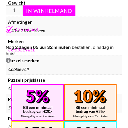
Gewicht
670 g
Afmetingen
290 × 210 × 50 mm
Merken
Nog
2 dagen 05 uur 32 minuten
bestellen, dinsdag in
COBBLE HILL
huis!
Puzzels merken
Cobble Hill
Puzzels prijsklasse
€ 10 – € 25
Puzzels collectie
Bij een minimaal
Bij een minimaal
Steden
bedrag van €20,-
bedrag van €35,-
Alleen geldig vanaf 2 artikelen
Alleen geldig vanaf 2 artikelen
Puzzels doelgroep
Kinderen, Volwassenen