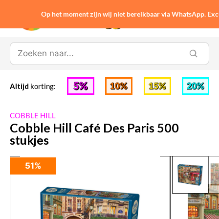
Op het moment zijn wij niet bereikbaar via WhatsApp. Ex
0
Altijd
korting:
COBBLE HILL
Cobble Hill Café Des Paris 500
stukjes
51%