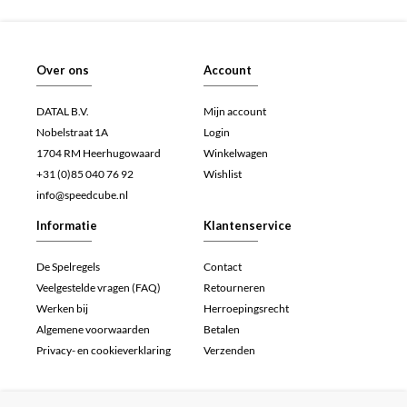
Over ons
Account
DATAL B.V.
Mijn account
Nobelstraat 1A
Login
1704 RM Heerhugowaard
Winkelwagen
+31 (0)85 040 76 92
Wishlist
info@speedcube.nl
Informatie
Klantenservice
De Spelregels
Contact
Veelgestelde vragen (FAQ)
Retourneren
Werken bij
Herroepingsrecht
Algemene voorwaarden
Betalen
Privacy- en cookieverklaring
Verzenden