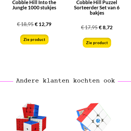
Cobble Hill Into the
Cobble Hill Puzzel
Jungle 1000 stukjes
Sorteerder Set van 6
bakjes
€
18,95
€
12,79
€
17,95
€
8,72
Zie product
Zie product
Andere klanten kochten ook