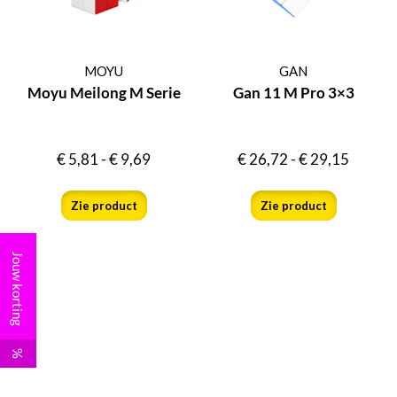
MOYU
GAN
Moyu Meilong M Serie
Gan 11 M Pro 3×3
€
5,81
-
€
9,69
€
26,72
-
€
29,15
Zie product
Zie product
Jouw korting
%