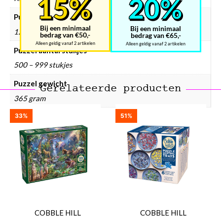
Puzzels leeftijd
Bij een minimaal
Bij een minimaal
12 Jaar en ouder, 6 – 9 Jaar, 9 – 12 Jaar
bedrag van €50,-
bedrag van €65,-
Alleen geldig vanaf 2 artikelen
Alleen geldig vanaf 2 artikelen
Puzzel aantal stukjes
500 – 999 stukjes
Puzzel gewicht
Gerelateerde producten
365 gram
33%
51%
COBBLE HILL
COBBLE HILL