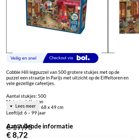
Cobble Hill legpuzzel van 500 grotere stukjes met op de
puzzel een straatje in Parijs met uitzicht op de Eiffeltoren en
vele gezellige cafeetjes.
Aantal stukjes: 500
Materiaal: Karton
Lees meer
Puzzel afmeting: 68 x 49 cm
Leeftijd: 6 – 99 jaar
Aanvullende informatie
€
17,95
€
8,72