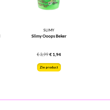
SLIMY
l
Slimy Ooops Beker
€
3,99
€
1,94
Zie product