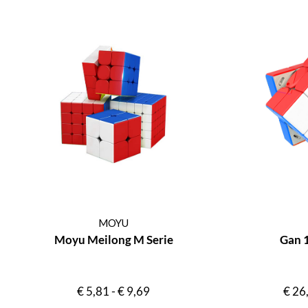
MOYU
Moyu Meilong M Serie
Gan 
€
5,81
-
€
9,69
€
26