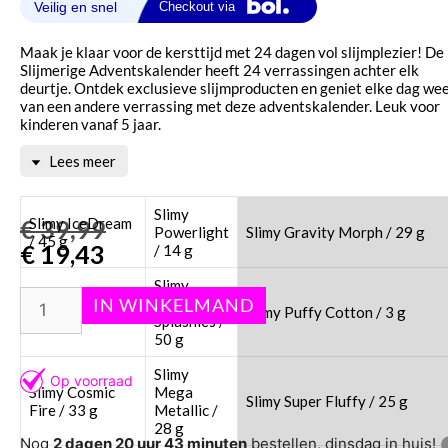
Maak je klaar voor de kersttijd met 24 dagen vol slijmplezier! De
Slijmerige Adventskalender heeft 24 verrassingen achter elk
deurtje. Ontdek exclusieve slijmproducten en geniet elke dag we
van een andere verrassing met deze adventskalender. Leuk voor
kinderen vanaf 5 jaar.
Lees meer
Inhoud:
Slimy
€
Slimy IceDream
39,99
Powerlight
Slimy Gravity Morph / 29 g
/ 45 g
€
19,43
/ 14 g
Slimy
Slimy Crunchy /
Sweet
Slimy Puffy Cotton / 3 g
50 g
Splashies /
50 g
Slimy
Slimy Cosmic
Mega
Slimy Super Fluffy / 25 g
Fire / 33 g
Metallic /
28 g
Nog
2 dagen 20 uur 43 minuten
bestellen, dinsdag in huis!