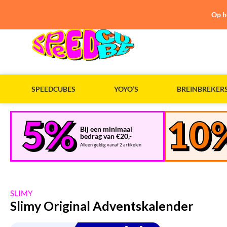
Op h
SPEEDCUBES
YOYO’S
BREINBREKER
Bij een minimaal
bedrag van €20,-
Alleen geldig vanaf 2 artikelen
SLIMY
Slimy Original Adventskalender