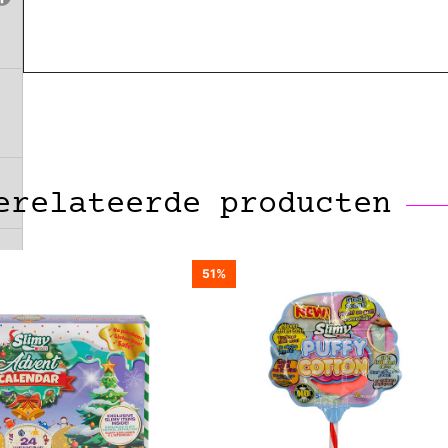
erelateerde producten
 g
51%
e!