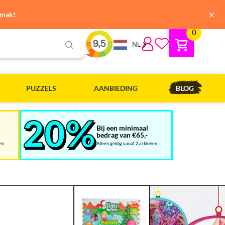
×
emak!
0
NL
PUZZELS
AANBIEDING
BLOG
Bij een minimaal
bedrag van €65,-
len
Alleen geldig vanaf 2 artikelen