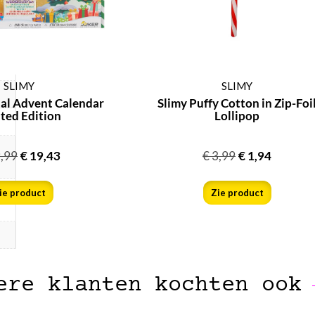
SLIMY
SLIMY
nal Advent Calendar
Slimy Puffy Cotton in Zip-Foi
ted Edition
Lollipop
,99
€
19,43
€
3,99
€
1,94
ie product
Zie product
ere klanten kochten ook