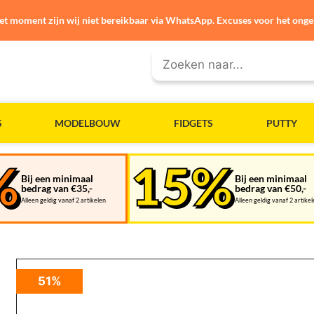
et moment zijn wij niet bereikbaar via WhatsApp. Excuses voor het ong
S
MODELBOUW
FIDGETS
PUTTY
Bij een minimaal
Bij een minimaal
bedrag van €35,-
bedrag van €50,-
Alleen geldig vanaf 2 artikelen
Alleen geldig vanaf 2 artike
51%