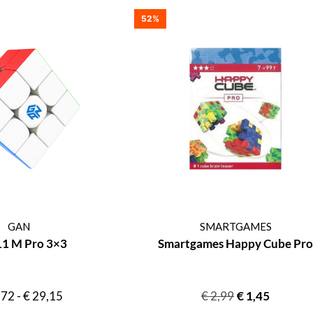
52%
GAN
SMARTGAMES
11 M Pro 3×3
Smartgames Happy Cube Pro
,72
-
€
29,15
€
2,99
€
1,45