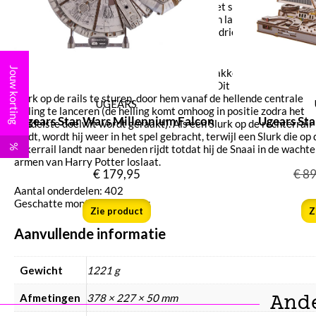
drukken). De Slurk komt dan weer terug in het spel. Verdedig je e
ringen door te voorkomen dat de Slurk-ballen langs je flippers ko
anders verdwijnen ze uit het spel. Zodra alle drie Slurk-ballen door
eigen ringen zijn gevallen, eindigt het spel.
Jouw korting
De grootste uitdaging van het spel, en de ‘makkelijkste’ manier o
winnen, is het vangen van de Gouden Snaai. Dit kun je doen door 
Slurk op de rails te sturen, door hem vanaf de hellende centrale
UGEARS
helling te lanceren (de helling komt omhoog in positie zodra het
Ugears Star Wars Millennium Falcon
Ugears Sta
middelste doelwit wordt geraakt). Als een Slurk op de rechterrail
landt, wordt hij weer in het spel gebracht, terwijl een Slurk die op 
%
linkerrail landt naar beneden rijdt totdat hij de Snaai in de wacht
armen van Harry Potter loslaat.
€
179,95
€
89
Aantal onderdelen: 402
Geschatte montagetijd: 9 uur
Zie product
Z
Aanvullende informatie
Gewicht
1221 g
And
Afmetingen
378 × 227 × 50 mm