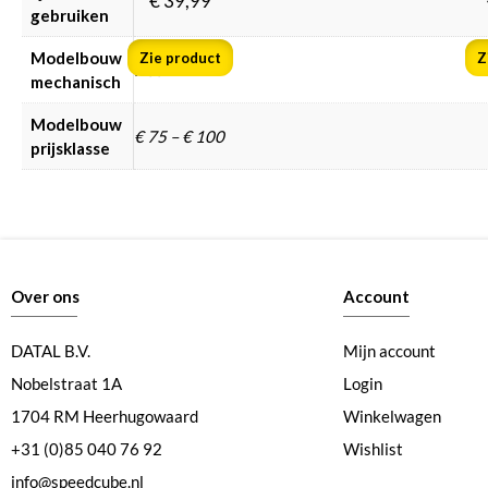
€
39,99
gebruiken
Modelbouw
Zie product
Z
Nee
mechanisch
Modelbouw
€ 75 – € 100
prijsklasse
Over ons
Account
DATAL B.V.
Mijn account
Nobelstraat 1A
Login
1704 RM Heerhugowaard
Winkelwagen
+31 (0)85 040 76 92
Wishlist
info@speedcube.nl