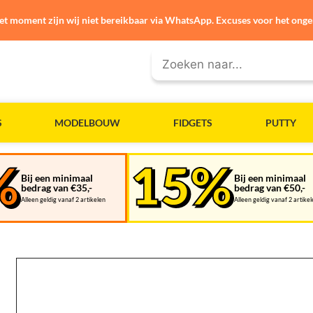
et moment zijn wij niet bereikbaar via WhatsApp. Excuses voor het ong
S
MODELBOUW
FIDGETS
PUTTY
Bij een minimaal
Bij een minimaal
bedrag van €35,-
bedrag van €50,-
Alleen geldig vanaf 2 artikelen
Alleen geldig vanaf 2 artike