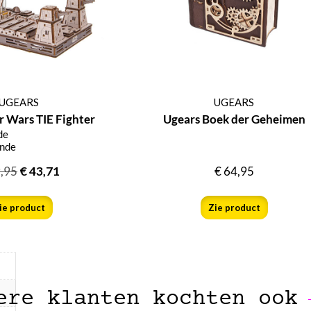
igen
men,
 je
m te
een
UGEARS
UGEARS
r Wars TIE Fighter
Ugears Boek der Geheimen
de
ende
,95
€
43,71
€
64,95
ie product
Zie product
ere klanten kochten ook