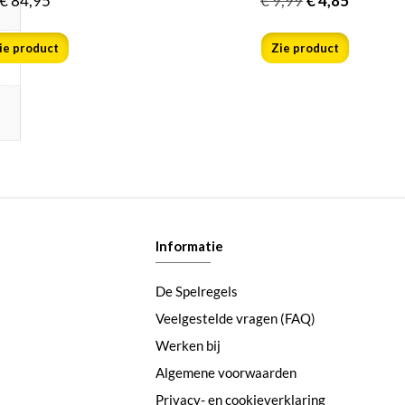
€
84,95
€
9,99
€
4,85
ie product
Zie product
Informatie
De Spelregels
Veelgestelde vragen (FAQ)
Werken bij
Algemene voorwaarden
Privacy- en cookieverklaring