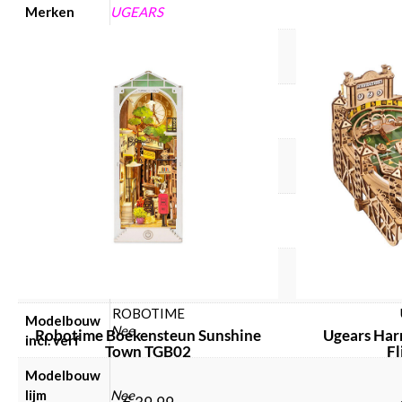
Merken
UGEARS
Modelbouw
Ugears
merken
Modelbouw
Film
collectie
Modelbouw
Hout
materiaal
Modelbouw
Kinderen, Volwassenen
doelgroep
Modelbouw
Nee
incl. lijm
ROBOTIME
Modelbouw
Nee
Robotime Boekensteun Sunshine
Ugears Har
incl. verf
Town TGB02
Fl
Modelbouw
lijm
Nee