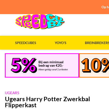
Op h
SPEEDCUBES
YOYO’S
BREINBREKER
Bij een minimaal
bedrag van €20,-
Alleen geldig vanaf 2 artikelen
UGEARS
Ugears Harry Potter Zwerkbal
Flipperkast