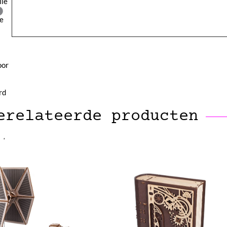
lle
le
oor
rd
erelateerde producten
iste
fle
snel
den
l zo
pad
Ron
rk
n