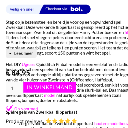
Stap op je bezemsteel en bereid je voor op een opwindend spel
Zwerkbal! Deze werkende flipperkast is geïnspireerd op het ficti
tovenaarsspel Zwerkbal uit de geliefde Harry Potter boeken en
f
Tijdens het spel vliegen spelers door een luchtarena en proberen 
de Slurk door drie ringen aan de zijde van de tegenstander te goo
of te slaan, waarbij ze telkens tien punten scoren. Het team dat d
Gouden Snaai vangt, scoort 150 punten en wint het spel.
Lees meer
Het DIY
Ugears
Quidditch Pinball-model is een verbluffend stadio
bestaande uit een speelveld van karton bedrukt met decoratieve
€
84,95
elementen, 8 verhoogde uitkijk platforms gegraveerd met de logo
van de vier huizen van Zweinstein (Griffoendor, Huffelpuf,
Ravenklauw en Sytherin), een functioneel scorebord, een kist voo
het opbergen van de Gouden Snaai en drie slurk-ballen. Daarnaas
heeft dit flipperkast
model
natuurlijk ook spelelementen zoals
flippers, bumpers, doelen en obstakels.
Spelregels van Zwerkbal flipperkast
Product reviews
Zorg ervoor dat de Zwerkbal flipperkast
houten modelbou