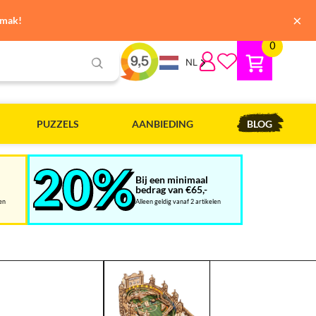
×
emak!
0
NL
PUZZELS
AANBIEDING
BLOG
Bij een minimaal
bedrag van €65,-
len
Alleen geldig vanaf 2 artikelen