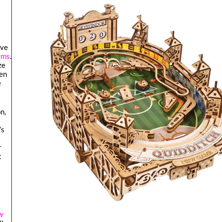
eve
ilms
.
ze
ien
e
n,
’s
r
t
w