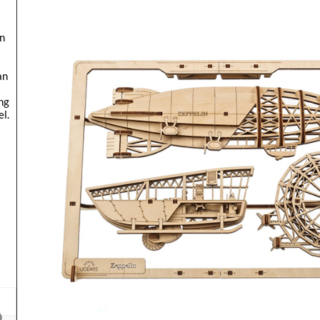
n
an
ng
el
.