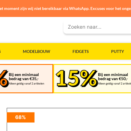
et moment zijn wij niet bereikbaar via WhatsApp. Excuses voor het ong
S
MODELBOUW
FIDGETS
PUTTY
Bij een minimaal
Bij een minimaal
bedrag van €35,-
bedrag van €50,-
Alleen geldig vanaf 2 artikelen
Alleen geldig vanaf 2 artike
68%