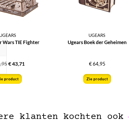
UGEARS
UGEARS
r Wars TIE Fighter
Ugears Boek der Geheimen
,95
€
43,71
€
64,95
ie product
Zie product
ere klanten kochten ook