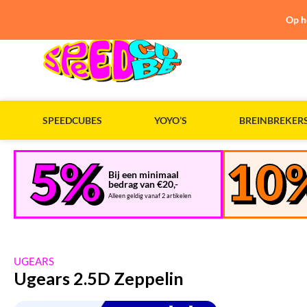
Op h
SPEEDCUBES
YOYO’S
BREINBREKER
Bij een minimaal
bedrag van €20,-
Alleen geldig vanaf 2 artikelen
UGEARS
Ugears 2.5D Zeppelin