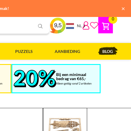
×
emak!
0
NL
PUZZELS
AANBIEDING
BLOG
Bij een minimaal
bedrag van €65,-
len
Alleen geldig vanaf 2 artikelen