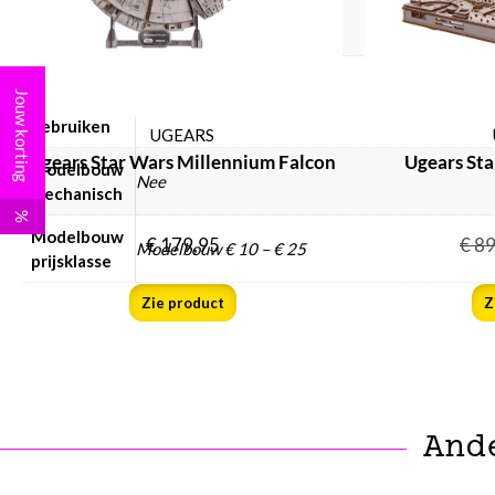
Modelbouw
Nee
incl. verf
Modelbouw
Jouw korting
lijm
Nee
gebruiken
UGEARS
Ugears Star Wars Millennium Falcon
Ugears Sta
Modelbouw
Nee
mechanisch
%
Modelbouw
€
179,95
€
89
Modelbouw € 10 – € 25
prijsklasse
Zie product
Z
And