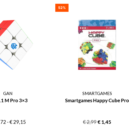
52%
GAN
SMARTGAMES
11 M Pro 3×3
Smartgames Happy Cube Pro
,72
-
€
29,15
€
2,99
€
1,45