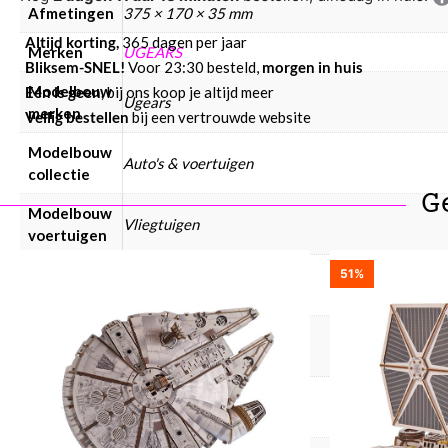
Afmetingen
375 × 170 × 35 mm
Altijd korting,
365 dagen per jaar
Merken
UGEARS
Bliksem-SNEL!
Voor 23:30 besteld,
morgen in huis
Modelbouw
Eén is geen,
bij ons koop je altijd meer
Ugears
merken
Veilig bestellen
bij een vertrouwde website
Modelbouw
Auto's & voertuigen
collectie
G
Modelbouw
Vliegtuigen
voertuigen
Modelbouw
51%
Hout
materiaal
Modelbouw
Kinderen, Volwassenen
doelgroep
Modelbouw
Nee
incl. lijm