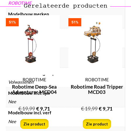
ROBOTIME
Gerelateerde producten
Modelbouw merken
51%
51%
Robotime
Modelbouw collectie
Wapens
Modelbouw materiaal
Hout
Modelbouw doelgroep
ROBOTIME
ROBOTIME
Volwassenen
Robotime Deep-Sea
Robotime Road Tripper
Adventurer MCD04
MCD03
Modelbouw incl. lijm
Nee
€
19,99
€
9,71
€
19,99
€
9,71
Modelbouw incl. verf
Nee
Zie product
Zie product