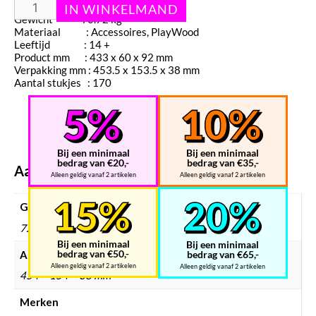
Gewicht : 0.72 kg
Materiaal : Accessoires, PlayWood
Leeftijd : 14 +
Product mm : 433 x 60 x 92 mm
Verpakking mm : 453.5 x 153.5 x 38 mm
Aantal stukjes : 170
Bij een minimaal
Bij een minimaal
bedrag van €20,-
bedrag van €35,-
Aanvullende informatie
Alleen geldig vanaf 2 artikelen
Alleen geldig vanaf 2 artikelen
Gewicht
720 g
Bij een minimaal
Bij een minimaal
bedrag van €50,-
Afmetingen
bedrag van €65,-
Alleen geldig vanaf 2 artikelen
Alleen geldig vanaf 2 artikelen
454 × 154 × 38 mm
Merken