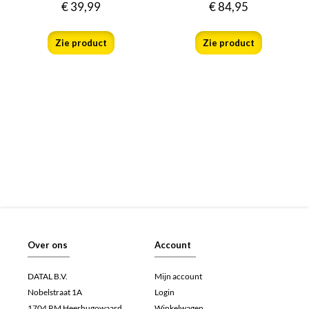
€
39,99
€
84,95
Zie product
Zie product
Over ons
Account
DATAL B.V.
Mijn account
Nobelstraat 1A
Login
1704 RM Heerhugowaard
Winkelwagen