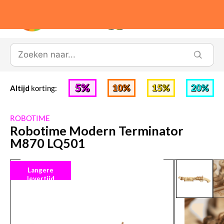
0
Altijd
korting:
ROBOTIME
Robotime Modern Terminator
M870 LQ501
Langere
levertijd