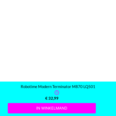
Robotime Modern Terminator M870 LQ501
€
32,99
IN WINKELMAND