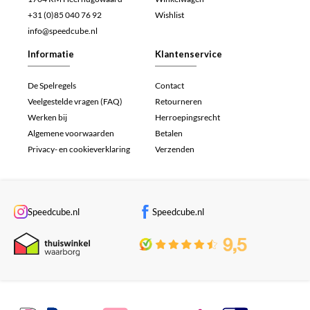
+31 (0)85 040 76 92
Wishlist
info@speedcube.nl
Informatie
Klantenservice
De Spelregels
Contact
Veelgestelde vragen (FAQ)
Retourneren
Werken bij
Herroepingsrecht
Algemene voorwaarden
Betalen
Privacy- en cookieverklaring
Verzenden
Speedcube.nl
Speedcube.nl