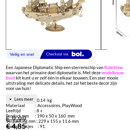
Een Japanese Diplomatic Ship een sterrenschip van
Robotime
waarvan het primaire doel diplomatie is. Met deze
modelbouw
boot
kit kunt u er zelf één in elkaar bouwen. Een zeer mooie
uitstraling met delicate details, het zal het beste decor zijn
voor uw huis!
Lees meer
Gewicht : 0.14 kg
Materiaal : Accessoires, PlayWood
Leeftijd : 8 +
Product mm : 190 x 50 x 160 mm
€
9,99
Verpakking mm : 229 x 155 x 11.6 mm
€
4,85
Aantal stukjes : 91