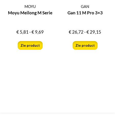
MOYU
GAN
Moyu Meilong M Serie
Gan 11 M Pro 3×3
€
5,81
-
€
9,69
€
26,72
-
€
29,15
Zie product
Zie product