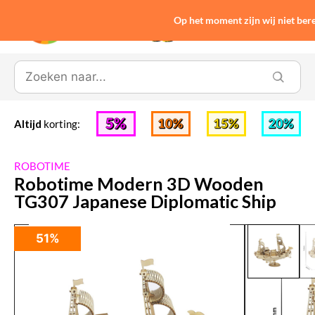
Op het moment zijn wij niet be
0
Altijd
korting:
ROBOTIME
Robotime Modern 3D Wooden
TG307 Japanese Diplomatic Ship
51%