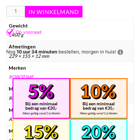
Aanvullende informatie
Gewicht
1400 g
Afmetingen
Nog
10 uur 34 minuten
bestellen, morgen in huis!
229 × 155 × 12 mm
Merken
ROBOTIME
Modelbouw merken
Robotime
Bij een minimaal
Bij een minimaal
bedrag van €20,-
bedrag van €35,-
Modelbouw collectie
Alleen geldig vanaf 2 artikelen
Alleen geldig vanaf 2 artikelen
Auto's & voertuigen
Modelbouw materiaal