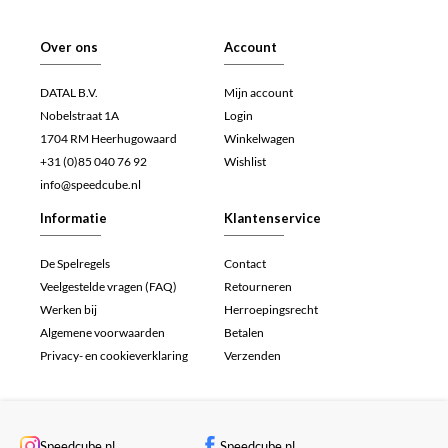
Over ons
Account
DATAL B.V.
Mijn account
Nobelstraat 1A
Login
1704 RM Heerhugowaard
Winkelwagen
+31 (0)85 040 76 92
Wishlist
info@speedcube.nl
Informatie
Klantenservice
De Spelregels
Contact
Veelgestelde vragen (FAQ)
Retourneren
Werken bij
Herroepingsrecht
Algemene voorwaarden
Betalen
Privacy- en cookieverklaring
Verzenden
Speedcube.nl
Speedcube.nl