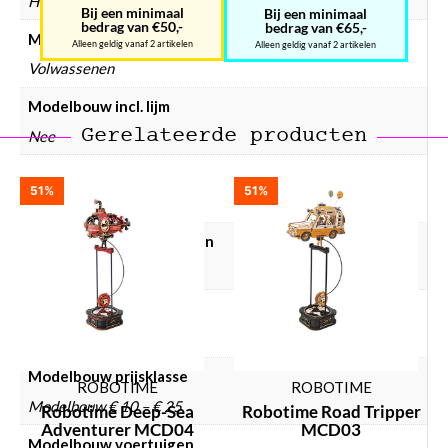
Hout
Bij een minimaal
Bij een minimaal
bedrag van €50,-
bedrag van €65,-
Modelbouw doelgroep
Alleen geldig vanaf 2 artikelen
Alleen geldig vanaf 2 artikelen
Volwassenen
Modelbouw incl. lijm
Gerelateerde producten
Nee
Modelbouw incl. verf
51%
51%
Nee
Modelbouw lijm gebruiken
Nee
Modelbouw mechanisch
Nee
Modelbouw prijsklasse
ROBOTIME
ROBOTIME
Modelbouw € 10 – € 25
Robotime Deep-Sea
Robotime Road Tripper
Adventurer MCD04
MCD03
Modelbouw voertuigen