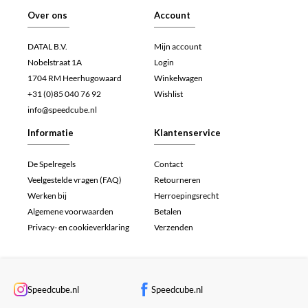
Over ons
Account
DATAL B.V.
Mijn account
Nobelstraat 1A
Login
1704 RM Heerhugowaard
Winkelwagen
+31 (0)85 040 76 92
Wishlist
info@speedcube.nl
Informatie
Klantenservice
De Spelregels
Contact
Veelgestelde vragen (FAQ)
Retourneren
Werken bij
Herroepingsrecht
Algemene voorwaarden
Betalen
Privacy- en cookieverklaring
Verzenden
Speedcube.nl
Speedcube.nl