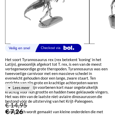
Het soort Tyrannosaurus rex (rex betekent ‘koning’ in het
Latijn), gewoonlijk afgekort tot T. rex, is een van de meest
vertegenwoordige grote theropoden. Tyrannosaurus was een
tweevoetige carnivoor met een massieve schedel in
evenwicht gehouden door een lange, zware staart. Ten
opzichte van zijn grote en krachtige achterpoten waren
Tyrannosaurus zijn voorbenen kort maar ongebruikelijk
Lees meer
krachtig voor hun grootte en hadden twee geklauwde vingers.
Het was één van de laatste niet-aviaire dinosaurussen die
bestond vóór de uitsterving van het Krijt-Paleogeen.
€
14,95
€
7,26
Metal Earth wordt gemaakt van kleine onderdelen die met