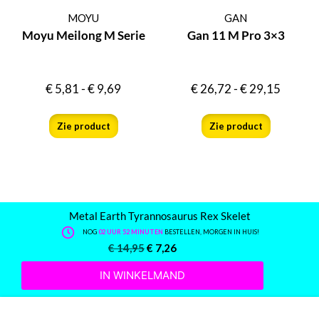
MOYU
GAN
Moyu Meilong M Serie
Gan 11 M Pro 3×3
€
5,81
-
€
9,69
€
26,72
-
€
29,15
Zie product
Zie product
Metal Earth Tyrannosaurus Rex Skelet
NOG
02 UUR 52 MINUTEN
BESTELLEN, MORGEN IN HUIS!
€
14,95
€
7,26
IN WINKELMAND