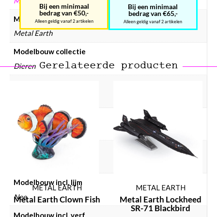
METAL EARTH
Bij een minimaal
Bij een minimaal
bedrag van €50,-
bedrag van €65,-
Modelbouw merken
Alleen geldig vanaf 2 artikelen
Alleen geldig vanaf 2 artikelen
Metal Earth
Modelbouw collectie
Gerelateerde producten
Dieren
Modelbouw materiaal
Metaal
Modelbouw doelgroep
Volwassenen
Modelbouw dieren
Dinosaurus
Modelbouw incl. lijm
METAL EARTH
METAL EARTH
Nee
Metal Earth Clown Fish
Metal Earth Lockheed
SR-71 Blackbird
Modelbouw incl. verf