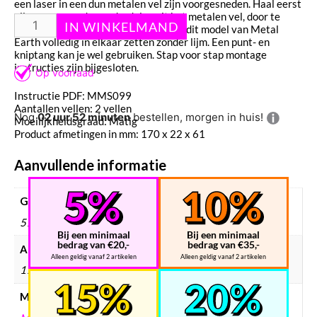
een laser in een dun metalen vel zijn voorgesneden. Haal eerst
alle voorgesneden onderdelen uit het metalen vel, door te
knippen, draaien of te plooien. Je kan dit model van Metal
Earth volledig in elkaar zetten zonder lijm. Een punt- en
kniptang kan je wel gebruiken. Stap voor stap montage
instructies zijn bijgesloten.
Instructie PDF: MMS099
Aantallen vellen: 2 vellen
Nog
02 uur 52 minuten
bestellen, morgen in huis!
Moeilijkheidsgraad: Matig
Product afmetingen in mm: 170 x 22 x 61
Aanvullende informatie
Gewicht
51 g
Bij een minimaal
Bij een minimaal
bedrag van €20,-
bedrag van €35,-
Afmetingen
Alleen geldig vanaf 2 artikelen
Alleen geldig vanaf 2 artikelen
170 × 120 × 2 mm
Merken