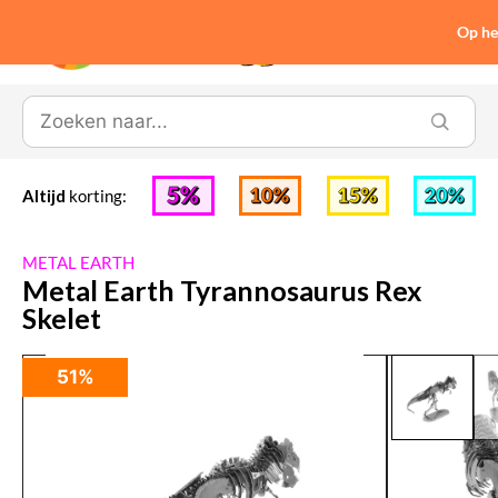
Op he
0
Altijd
korting:
METAL EARTH
Metal Earth Tyrannosaurus Rex
Skelet
51%