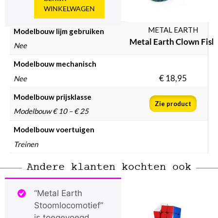
WINKELWAGEN
Nee
METAL EARTH
Modelbouw lijm gebruiken
Metal Earth Clown Fish
Nee
Modelbouw mechanisch
€
18,95
Nee
Modelbouw prijsklasse
Zie product
Modelbouw € 10 – € 25
Modelbouw voertuigen
Treinen
Andere klanten kochten ook
“Metal Earth
Stoomlocomotief”
is toegevoegd