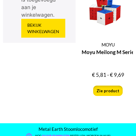
aan je
winkelwagen.
BEKIJK
WINKELWAGEN
MOYU
Moyu Meilong M Serie
€
5,81
-
€
9,69
Zie product
Metal Earth Stoomlocomotief
NOG
16 UUR 55 MINUTEN
BESTELLEN, MORGEN IN HUIS!