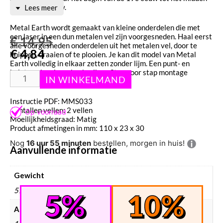
van de 20e eeuw.
Lees meer
Metal Earth wordt gemaakt van kleine onderdelen die met
een laser in een dun metalen vel zijn voorgesneden. Haal eerst
€
14,95
alle voorgesneden onderdelen uit het metalen vel, door te
€
4,84
knippen, draaien of te plooien. Je kan dit model van Metal
Earth volledig in elkaar zetten zonder lijm. Een punt- en
kniptang kan je wel gebruiken. Stap voor stap montage
instructies zijn bijgesloten.
Instructie PDF: MMS033
Aantallen vellen: 2 vellen
Moeilijkheidsgraad: Matig
Product afmetingen in mm: 110 x 23 x 30
Nog
16 uur 55 minuten
bestellen, morgen in huis!
Aanvullende informatie
Gewicht
51 g
Afmetingen