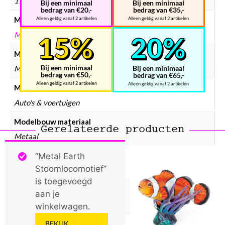
170 × 120 × 2 mm
Bij een minimaal
Bij een minimaal
bedrag van €20,-
bedrag van €35,-
Merken
Alleen geldig vanaf 2 artikelen
Alleen geldig vanaf 2 artikelen
METAL EARTH
Modelbouw merken
Bij een minimaal
Bij een minimaal
Metal Earth
bedrag van €50,-
bedrag van €65,-
Alleen geldig vanaf 2 artikelen
Alleen geldig vanaf 2 artikelen
Modelbouw collectie
Auto's & voertuigen
Modelbouw materiaal
Gerelateerde producten
Metaal
Modelbouw doelgroep
“Metal Earth
Stoomlocomotief”
Volwassenen
is toegevoegd
Modelbouw incl. lijm
aan je
Nee
winkelwagen.
Modelbouw incl. verf
BEKIJK