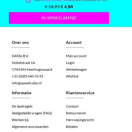
€
14,95
€
4,84
IN WINKELMAND
Over ons
Account
DATAL B.V.
Mijn account
Nobelstraat 1A
Login
1704 RM Heerhugowaard
Winkelwagen
+31 (0)85 040 76 92
Wishlist
info@speedcube.nl
Informatie
Klantenservice
De Spelregels
Contact
Veelgestelde vragen (FAQ)
Retourneren
Werken bij
Herroepingsrecht
Algemene voorwaarden
Betalen