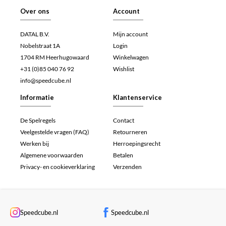
Over ons
Account
DATAL B.V.
Mijn account
Nobelstraat 1A
Login
1704 RM Heerhugowaard
Winkelwagen
+31 (0)85 040 76 92
Wishlist
info@speedcube.nl
Informatie
Klantenservice
De Spelregels
Contact
Veelgestelde vragen (FAQ)
Retourneren
Werken bij
Herroepingsrecht
Algemene voorwaarden
Betalen
Privacy- en cookieverklaring
Verzenden
Speedcube.nl
Speedcube.nl