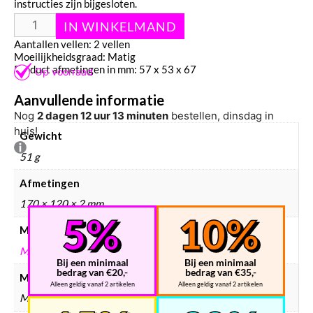
instructies zijn bijgesloten.
Instructie PDF: MMS314
Aantallen vellen: 2 vellen
Moeilijkheidsgraad: Matig
Product afmetingen in mm: 57 x 53 x 67
Aanvullende informatie
Nog
2 dagen 12 uur 13 minuten
bestellen, dinsdag in
huis!
Gewicht
51 g
Afmetingen
170 × 120 × 2 mm
Merken
METAL EARTH
Bij een minimaal
Bij een minimaal
bedrag van €20,-
bedrag van €35,-
Modelbouw merken
Alleen geldig vanaf 2 artikelen
Alleen geldig vanaf 2 artikelen
Metal Earth