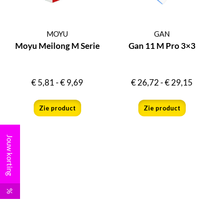
MOYU
GAN
Moyu Meilong M Serie
Gan 11 M Pro 3×3
€
5,81
-
€
9,69
€
26,72
-
€
29,15
Zie product
Zie product
Jouw korting
%