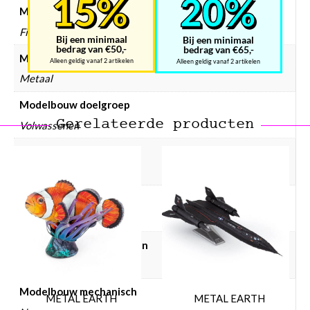
Modelbouw collectie
Film
Bij een minimaal
Bij een minimaal
bedrag van €50,-
bedrag van €65,-
Modelbouw materiaal
Alleen geldig vanaf 2 artikelen
Alleen geldig vanaf 2 artikelen
Metaal
Modelbouw doelgroep
Gerelateerde producten
Volwassenen
Modelbouw incl. lijm
Nee
Modelbouw incl. verf
Nee
Modelbouw lijm gebruiken
Nee
Modelbouw mechanisch
METAL EARTH
METAL EARTH