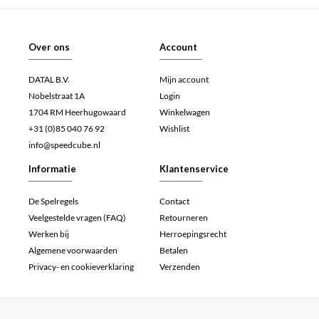
Over ons
Account
DATAL B.V.
Mijn account
Nobelstraat 1A
Login
1704 RM Heerhugowaard
Winkelwagen
+31 (0)85 040 76 92
Wishlist
info@speedcube.nl
Informatie
Klantenservice
De Spelregels
Contact
Veelgestelde vragen (FAQ)
Retourneren
Werken bij
Herroepingsrecht
Algemene voorwaarden
Betalen
Privacy- en cookieverklaring
Verzenden