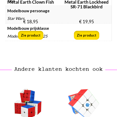
Nee
Metal Earth Clown Fish
Metal Earth Lockheed
SR-71 Blackbird
Modelbouw personage
Star Wars
€
18,95
€
19,95
Modelbouw prijsklasse
Zie product
Zie product
Modelbouw € 10 – € 25
Andere klanten kochten ook