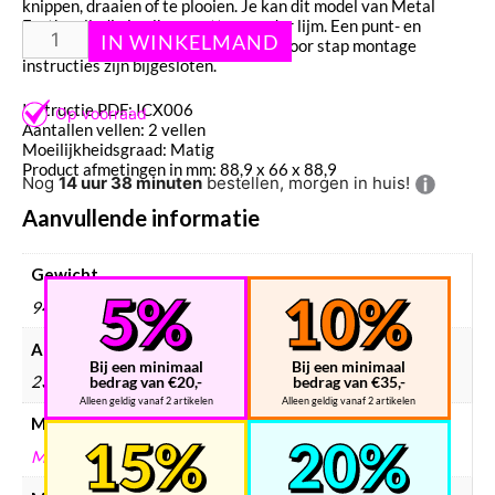
knippen, draaien of te plooien. Je kan dit model van Metal
Earth volledig in elkaar zetten zonder lijm. Een punt- en
kniptang kan je wel gebruiken. Stap voor stap montage
instructies zijn bijgesloten.
Instructie PDF: ICX006
Aantallen vellen: 2 vellen
Moeilijkheidsgraad: Matig
Product afmetingen in mm: 88,9 x 66 x 88,9
Nog
14 uur 38 minuten
bestellen, morgen in huis!
Aanvullende informatie
Gewicht
94 g
Afmetingen
Bij een minimaal
Bij een minimaal
235 × 125 × 2 mm
bedrag van €20,-
bedrag van €35,-
Alleen geldig vanaf 2 artikelen
Alleen geldig vanaf 2 artikelen
Merken
METAL EARTH