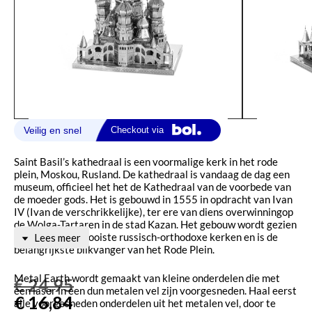
Saint Basil’s kathedraal is een voormalige kerk in het rode
plein, Moskou, Rusland. De kathedraal is vandaag de dag een
museum, officieel het het de Kathedraal van de voorbede van
de moeder gods. Het is gebouwd in 1555 in opdracht van Ivan
IV (Ivan de verschrikkelijke), ter ere van diens overwinningop
de Wolga-Tartaren in de stad Kazan. Het gebouw wordt gezien
als één van de mooiste russisch-orthodoxe kerken en is de
Lees meer
belangrijkste blikvanger van het Rode Plein.
Metal Earth wordt gemaakt van kleine onderdelen die met
€
24,95
een laser in een dun metalen vel zijn voorgesneden. Haal eerst
€
16,84
alle voorgesneden onderdelen uit het metalen vel, door te