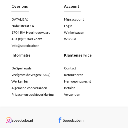
Over ons
Account
DATAL B.V.
Mijn account
Nobelstraat 1A
Login
1704 RM Heerhugowaard
Winkelwagen
+31 (0)85 040 76 92
Wishlist
info@speedcube.nl
Informatie
Klantenservice
De Spelregels
Contact
Veelgestelde vragen (FAQ)
Retourneren
Werken bij
Herroepingsrecht
Algemene voorwaarden
Betalen
Privacy- en cookieverklaring
Verzenden
Speedcube.nl
Speedcube.nl