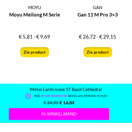
MOYU
GAN
Moyu Meilong M Serie
Gan 11 M Pro 3×3
€
5,81
-
€
9,69
€
26,72
-
€
29,15
Zie product
Zie product
Metal Earth Iconx ST Basil Cathedral
NOG
14 UUR 38 MINUTEN
BESTELLEN, MORGEN IN HUIS!
€
24,95
€
16,84
IN WINKELMAND