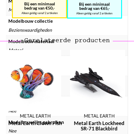
Modelbouw merken
Bij een minimaal
Bij een minimaal
bedrag van €50,-
bedrag van €65,-
Metal Earth
Alleen geldig vanaf 2 artikelen
Alleen geldig vanaf 2 artikelen
Modelbouw collectie
Bezienswaardigheden
Gerelateerde producten
Modelbouw materiaal
Metaal
Modelbouw doelgroep
Volwassenen
Modelbouw incl. lijm
Nee
Modelbouw incl. verf
Nee
METAL EARTH
METAL EARTH
Modelbouw lijm gebruiken
Metal Earth Clown Fish
Metal Earth Lockheed
SR-71 Blackbird
Nee