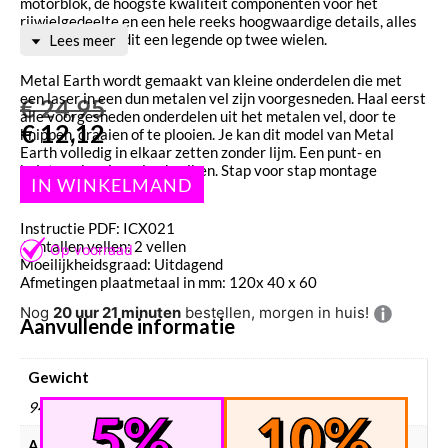
motorblok, de hoogste kwaliteit componenten voor het
rijwielgedeelte en een hele reeks hoogwaardige details, alles
tezamen vormt dit een legende op twee wielen.
Lees meer
Metal Earth wordt gemaakt van kleine onderdelen die met
een laser in een dun metalen vel zijn voorgesneden. Haal eerst
€
24,95
alle voorgesneden onderdelen uit het metalen vel, door te
€
12,12
knippen, draaien of te plooien. Je kan dit model van Metal
Earth volledig in elkaar zetten zonder lijm. Een punt- en
kniptang kan je wel gebruiken. Stap voor stap montage
instructies zijn bijgesloten.
Instructie PDF: ICX021
Aantallen vellen: 2 vellen
Moeilijkheidsgraad: Uitdagend
Afmetingen plaatmetaal in mm: 120x 40 x 60
Nog
20 uur 21 minuten
bestellen, morgen in huis!
Aanvullende informatie
Gewicht
94 g
Afmetingen