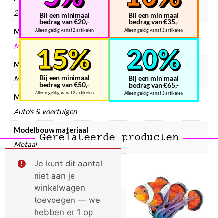
235 × 125 × 2 mm
Bij een minimaal
Bij een minimaal
bedrag van €20,-
bedrag van €35,-
Merken
Alleen geldig vanaf 2 artikelen
Alleen geldig vanaf 2 artikelen
METAL EARTH
Modelbouw merken
Bij een minimaal
Bij een minimaal
Metal Earth
bedrag van €50,-
bedrag van €65,-
Alleen geldig vanaf 2 artikelen
Alleen geldig vanaf 2 artikelen
Modelbouw collectie
Auto's & voertuigen
Modelbouw materiaal
Gerelateerde producten
Metaal
Modelbouw doelgroep
Je kunt dit aantal
niet aan je
Volwassenen
winkelwagen
Modelbouw incl. lijm
toevoegen — we
Nee
hebben er 1 op