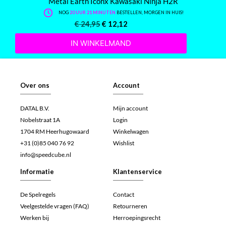
Metal Earth Iconx Kawasaki Ninja H2R
NOG
20 UUR 21 MINUTEN
BESTELLEN, MORGEN IN HUIS!
€
24,95
€
12,12
IN WINKELMAND
Over ons
Account
DATAL B.V.
Mijn account
Nobelstraat 1A
Login
1704 RM Heerhugowaard
Winkelwagen
+31 (0)85 040 76 92
Wishlist
info@speedcube.nl
Informatie
Klantenservice
De Spelregels
Contact
Veelgestelde vragen (FAQ)
Retourneren
Werken bij
Herroepingsrecht