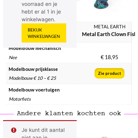
voorraad en je
Modelbouw incl. verf
hebt er al 1 in je
Nee
winkelwagen.
METAL EARTH
Modelbouw lijm gebruiken
BEKIJK
Metal Earth Clown Fish
WINKELWAGEN
Nee
Modelbouw mechanisch
€
18,95
Nee
Modelbouw prijsklasse
Zie product
Modelbouw € 10 – € 25
Modelbouw voertuigen
Motorfiets
Andere klanten kochten ook
Je kunt dit aantal
niet aan je