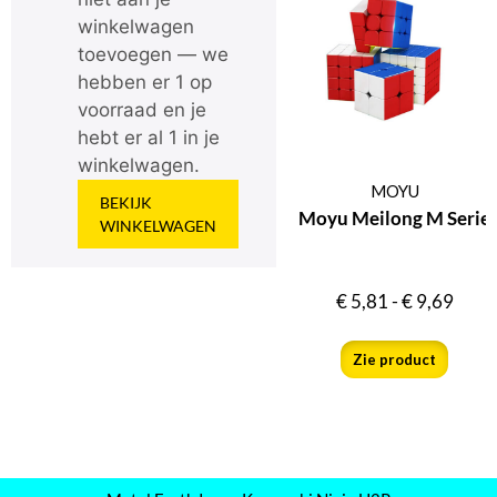
winkelwagen
toevoegen — we
hebben er 1 op
voorraad en je
hebt er al 1 in je
winkelwagen.
MOYU
BEKIJK
Moyu Meilong M Serie
WINKELWAGEN
€
5,81
-
€
9,69
Zie product