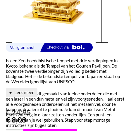
Is een Zen-boeddhistische tempel met drie verdiepingen in
Kyoto, bekend als de Tempel van het Gouden Paviljoen. De
bovenste twee verdiepingen zijn volledig bedekt met
bladgoud. Het is de bekendste tempel van Japan en staat op
de Werelderfgoedlijst van UNESCO.
Lees meer
Metal Earth wordt gemaakt van kleine onderdelen die met
een laser in een dun metalen vel zijn voorgesneden. Haal eerst
alle voorgesneden onderdelen uit het metalen vel, door te
knippen, draaien of te plooien. Je kan dit model van Metal
€
24,95
Earth volledig in elkaar zetten zonder lijm. Een punt- en
€
8,08
kniptang kan je wel gebruiken. Stap voor stap montage
instructies zijn bijgesloten.