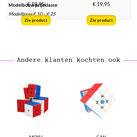
€
18,95
€
19,95
Modelbouw prijsklasse
Modelbouw € 10 – € 25
Zie product
Zie product
Andere klanten kochten ook
MOYU
GAN