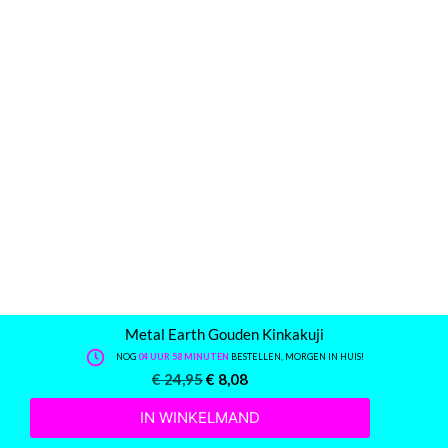
Metal Earth Gouden Kinkakuji
NOG
04 UUR 58 MINUTEN
BESTELLEN, MORGEN IN HUIS!
€
24,95
€
8,08
IN WINKELMAND