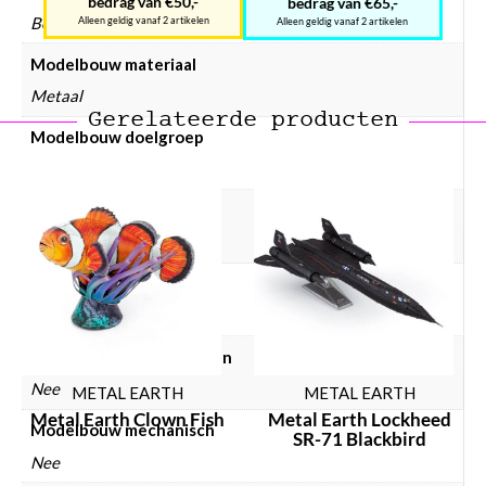
bedrag van €50,-
bedrag van €65,-
Bezienswaardigheden
Alleen geldig vanaf 2 artikelen
Alleen geldig vanaf 2 artikelen
Modelbouw materiaal
Metaal
Gerelateerde producten
Modelbouw doelgroep
Volwassenen
Modelbouw incl. lijm
Nee
Modelbouw incl. verf
Nee
Modelbouw lijm gebruiken
Nee
METAL EARTH
METAL EARTH
Metal Earth Clown Fish
Metal Earth Lockheed
Modelbouw mechanisch
SR-71 Blackbird
Nee