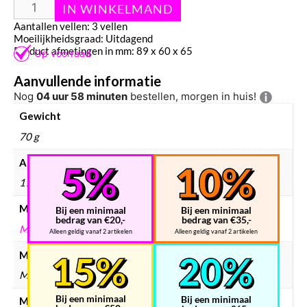
Instruction PDF: MMS090G
Aantallen vellen: 3 vellen
Moeilijkheidsgraad: Uitdagend
Product afmetingen in mm: 89 x 60 x 65
Aanvullende informatie
Nog
04 uur 58 minuten
bestellen, morgen in huis!
Gewicht
70 g
Afmetingen
170 × 120 × 3 mm
Merken
Bij een minimaal
Bij een minimaal
bedrag van €20,-
bedrag van €35,-
METAL EARTH
Alleen geldig vanaf 2 artikelen
Alleen geldig vanaf 2 artikelen
Modelbouw merken
Metal Earth
Bij een minimaal
Bij een minimaal
Modelbouw collectie