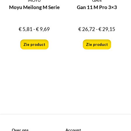
Moyu Meilong M Serie
Gan 11 M Pro 3×3
€
5,81
-
€
9,69
€
26,72
-
€
29,15
Zie product
Zie product
Over ons
Account