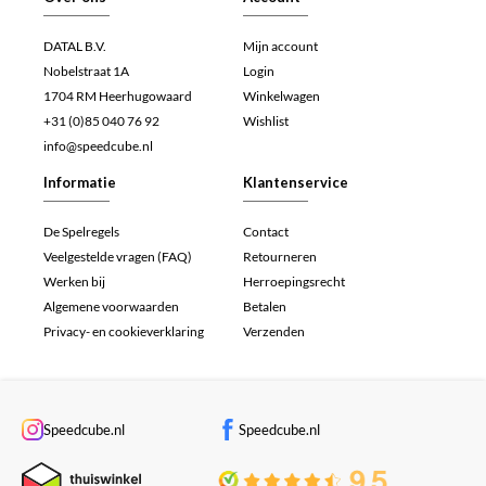
DATAL B.V.
Mijn account
Nobelstraat 1A
Login
1704 RM Heerhugowaard
Winkelwagen
+31 (0)85 040 76 92
Wishlist
info@speedcube.nl
Informatie
Klantenservice
De Spelregels
Contact
Veelgestelde vragen (FAQ)
Retourneren
Werken bij
Herroepingsrecht
Algemene voorwaarden
Betalen
Privacy- en cookieverklaring
Verzenden
Speedcube.nl
Speedcube.nl