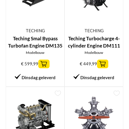
TECHING
TECHING
Teching Smal Bypass
Teching Turbocharge 4-
Turbofan Engine DM135
cylinder Engine DM111
Modelbouw
Modelbouw
€
599,99
€
449,99
Dinsdag geleverd
Dinsdag geleverd