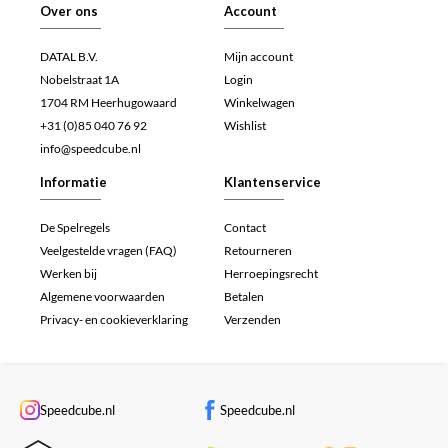
Over ons
Account
DATAL B.V.
Mijn account
Nobelstraat 1A
Login
1704 RM Heerhugowaard
Winkelwagen
+31 (0)85 040 76 92
Wishlist
info@speedcube.nl
Informatie
Klantenservice
De Spelregels
Contact
Veelgestelde vragen (FAQ)
Retourneren
Werken bij
Herroepingsrecht
Algemene voorwaarden
Betalen
Privacy- en cookieverklaring
Verzenden
Speedcube.nl
Speedcube.nl