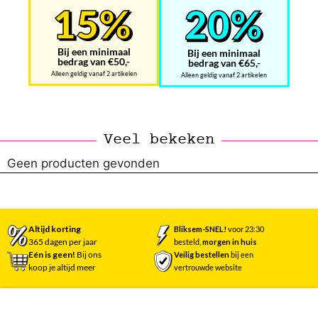
Bij een minimaal
Bij een minimaal
bedrag van €50,-
bedrag van €65,-
Alleen geldig vanaf 2 artikelen
Alleen geldig vanaf 2 artikelen
Veel bekeken
Geen producten gevonden
Altijd korting
Bliksem-SNEL!
voor 23:30
365 dagen per jaar
besteld,
morgen in huis
Eén is geen!
Bij ons
Veilig bestellen
bij een
koop je altijd meer
vertrouwde website