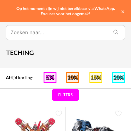
Op het moment zijn wij niet bereikbaar via WhatsApp.
0
×
Excuses voor het ongemak!
TECHING
Altijd
korting:
FILTERS