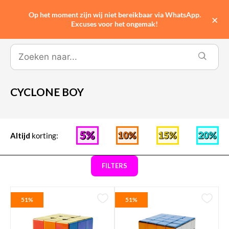
Op het moment zijn wij niet bereikbaar via WhatsApp.
0
×
Excuses voor het ongemak!
CYCLONE BOY
Altijd
korting:
FILTERS
51%
51%