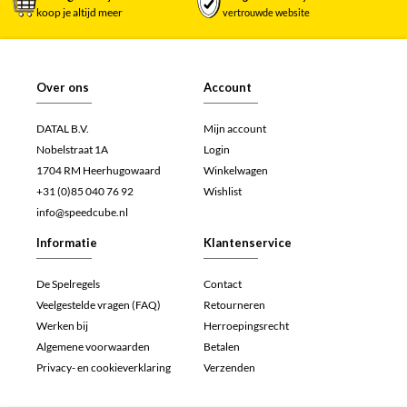
koop je altijd meer
vertrouwde website
Over ons
Account
DATAL B.V.
Mijn account
Nobelstraat 1A
Login
1704 RM Heerhugowaard
Winkelwagen
+31 (0)85 040 76 92
Wishlist
info@speedcube.nl
Informatie
Klantenservice
De Spelregels
Contact
Veelgestelde vragen (FAQ)
Retourneren
Werken bij
Herroepingsrecht
Algemene voorwaarden
Betalen
Privacy- en cookieverklaring
Verzenden