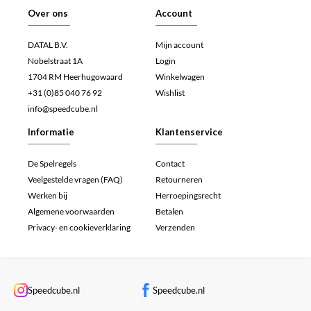
Over ons
Account
DATAL B.V.
Mijn account
Nobelstraat 1A
Login
1704 RM Heerhugowaard
Winkelwagen
+31 (0)85 040 76 92
Wishlist
info@speedcube.nl
Informatie
Klantenservice
De Spelregels
Contact
Veelgestelde vragen (FAQ)
Retourneren
Werken bij
Herroepingsrecht
Algemene voorwaarden
Betalen
Privacy- en cookieverklaring
Verzenden
Speedcube.nl
Speedcube.nl