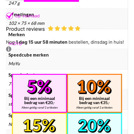
247 g
Afmetingen
102 × 75 × 68 mm
Product reviews
Merken
Nog
1 dag 15 uur 58 minuten
bestellen, dinsdag in huis!
MOYU
Speedcube merken
MoYu
Speedcube type
7×7
Speedcube kleur
Bij een minimaal
Bij een minimaal
bedrag van €20,-
bedrag van €35,-
stickerless
Alleen geldig vanaf 2 artikelen
Alleen geldig vanaf 2 artikelen
Speedcube bundels
Nee