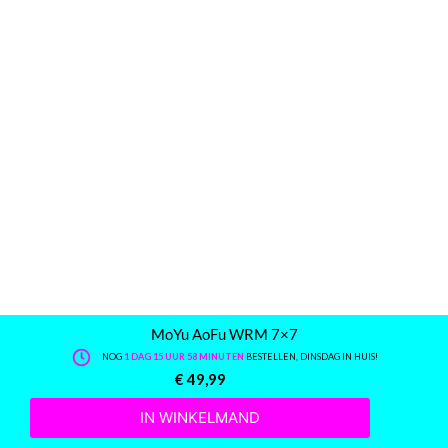
MoYu AoFu WRM 7×7
NOG
1 DAG 15 UUR 58 MINUTEN
BESTELLEN, DINSDAG IN HUIS!
€
49,99
IN WINKELMAND