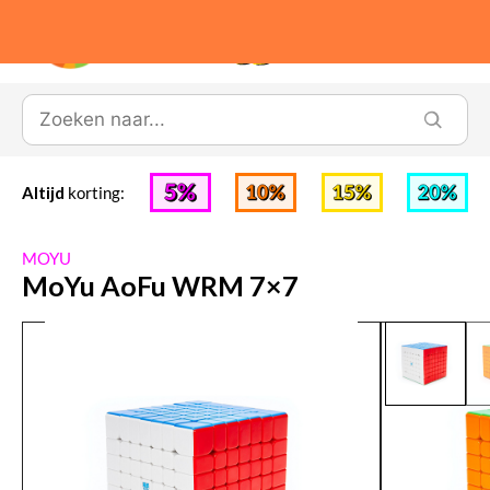
0
Altijd
korting:
MOYU
MoYu AoFu WRM 7×7