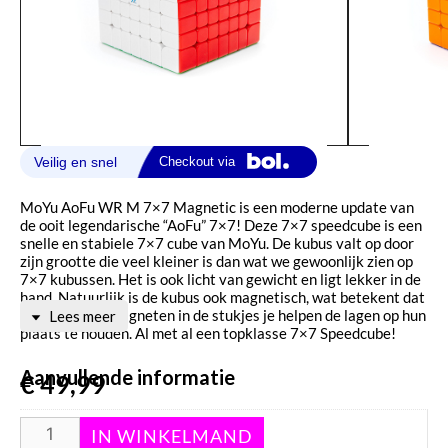
MoYu AoFu WR M 7×7 Magnetic is een moderne update van
de ooit legendarische “AoFu” 7×7! Deze 7×7 speedcube is een
snelle en stabiele 7×7 cube van MoYu. De kubus valt op door
zijn grootte die veel kleiner is dan wat we gewoonlijk zien op
7×7 kubussen. Het is ook licht van gewicht en ligt lekker in de
hand. Natuurlijk is de kubus ook magnetisch, wat betekent dat
kleine sterke magneten in de stukjes je helpen de lagen op hun
Lees meer
plaats te houden. Al met al een topklasse 7×7 Speedcube!
Aanvullende informatie
€
49,99
Gewicht