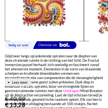
Glijd neer langs sprankelende spiralen naar de diepten van
deze stralende ruimte in de richting van het licht. De Fractal
Immersion puzzel herhaalt zich oneindig en fascineert vanaf
het allereerste moment. Elementen in de vorm van draaiende
schelpen en krullende bloembladen vormen een
gecompliceerde mix van componenten die de nieuwsgierigheid
van een opmerkzame geest zullen prikkelen. Duik diep in
Lees meer
eindeloze fractals, spiralen, bizar verstrengelde lijnen en
geestverruimende ruimtes met deze
Unidragon
Mind-Breaker
uit de Abstraction verzameling. Laat de tijd stilstaan terwijl je
€
40,99
deze uitdagende, geometrische raadsels oplost. Elk van hen is
€
13,28
een werkelijke uitdaging bestaande uit 100 stukjes. Na het