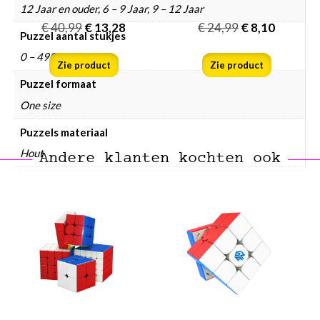
12 Jaar en ouder, 6 – 9 Jaar, 9 – 12 Jaar
€
40,99
€
13,28
€
24,99
€
8,10
Puzzel aantal stukjes
0 – 499 stukjes
Zie product
Zie product
Puzzel formaat
One size
Puzzels materiaal
Hout
Andere klanten kochten ook