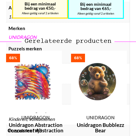
Bij een minimaal
Bij een minimaal
Afmetingen
bedrag van €50,-
bedrag van €65,-
Alleen geldig vanaf 2 artikelen
Alleen geldig vanaf 2 artikelen
138 × 135 × 56 mm
Merken
UNIDRAGON
Gerelateerde producten
Puzzels merken
Unidragon
68%
68%
Puzzels prijsklasse
€ 25 – € 50
Puzzels collectie
Abstract
Puzzels doelgroep
UNIDRAGON
UNIDRAGON
Kinderen, Volwassenen
Unidragon Abstraction
Unidragon Bubblezz
Concurrent Abstraction
Bear
Puzzels leeftijd