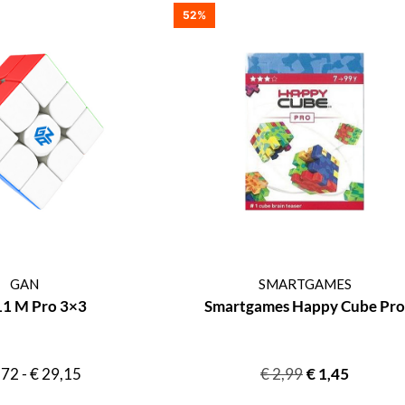
52%
GAN
SMARTGAMES
11 M Pro 3×3
Smartgames Happy Cube Pro
,72
-
€
29,15
€
2,99
€
1,45