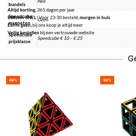
Nee
bundels
Altijd korting,
365 dagen per jaar
Speedcube
Bliksem-SNEL!
Voor 23:30 besteld,
morgen in huis
Geen
magneten
Eén is geen,
bij ons koop je altijd meer
Veilig bestellen
bij een vertrouwde website
Speedcube
Speedcube € 10 – € 25
prijsklasse
G
68%
68%