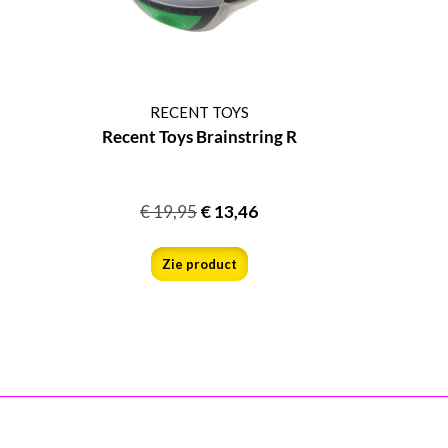
RECENT TOYS
Recent Toys Brainstring R
€
19,95
€
13,46
Zie product