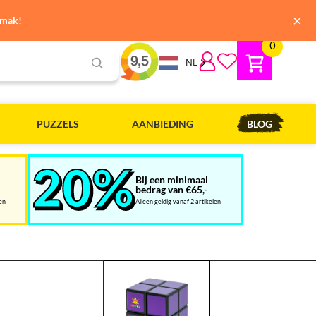
×
emak!
0
NL
PUZZELS
AANBIEDING
BLOG
Bij een minimaal
bedrag van €65,-
len
Alleen geldig vanaf 2 artikelen