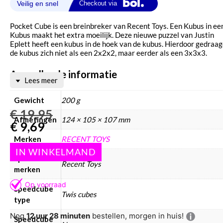
Pocket Cube is een breinbreker van Recent Toys. Een Kubus in ee
Kubus maakt het extra moeilijk. Deze nieuwe puzzel van Justin
Eplett heeft een kubus in de hoek van de kubus. Hierdoor gedraa
de kubus zich niet als een 2x2x2, maar eerder als een 3x3x3.
Aanvullende informatie
Lees meer
Gewicht
200 g
€
19,95
Afmetingen
124 × 105 × 107 mm
€
9,69
Merken
RECENT TOYS
Speedcube
Recent Toys
merken
Speedcube
Twis cubes
type
Nog
12 uur 28 minuten
bestellen, morgen in huis!
Speedcube