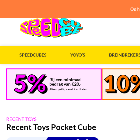
Op h
SPEEDCUBES
YOYO’S
BREINBREKER
Bij een minimaal
bedrag van €20,-
Alleen geldig vanaf 2 artikelen
RECENT TOYS
Recent Toys Pocket Cube