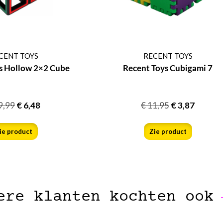
CENT TOYS
RECENT TOYS
s Hollow 2×2 Cube
Recent Toys Cubigami 7
9,99
€
6,48
€
11,95
€
3,87
ie product
Zie product
ere klanten kochten ook