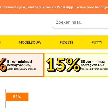
et moment zijn wij niet bereikbaar via WhatsApp. Excuses voor het ong
S
MODELBOUW
FIDGETS
PUTTY
Bij een minimaal
Bij een minimaal
bedrag van €35,-
bedrag van €50,-
Alleen geldig vanaf 2 artikelen
Alleen geldig vanaf 2 artike
51%