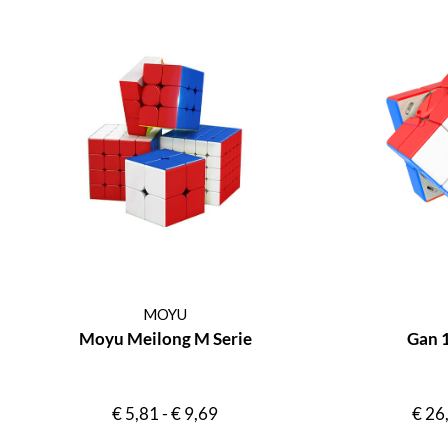
MOYU
Moyu Meilong M Serie
Gan 
€
5,81
-
€
9,69
€
26