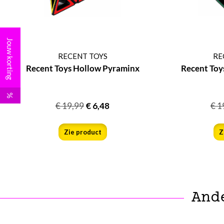
Jouw korting
RECENT TOYS
RE
Recent Toys Hollow Pyraminx
Recent Toy
%
€
19,99
€
6,48
€
1
Zie product
Z
And