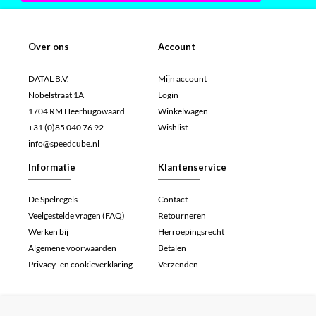
Over ons
Account
DATAL B.V.
Mijn account
Nobelstraat 1A
Login
1704 RM Heerhugowaard
Winkelwagen
+31 (0)85 040 76 92
Wishlist
info@speedcube.nl
Informatie
Klantenservice
De Spelregels
Contact
Veelgestelde vragen (FAQ)
Retourneren
Werken bij
Herroepingsrecht
Algemene voorwaarden
Betalen
Privacy- en cookieverklaring
Verzenden