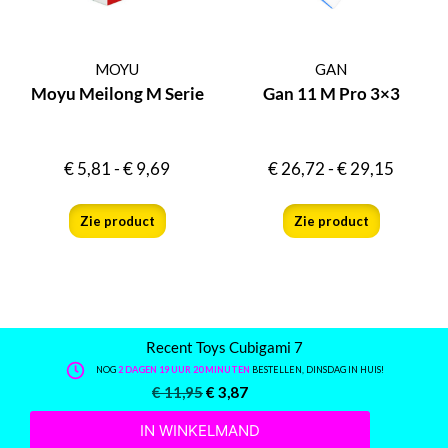
MOYU
GAN
Moyu Meilong M Serie
Gan 11 M Pro 3×3
€
5,81
-
€
9,69
€
26,72
-
€
29,15
Zie product
Zie product
Recent Toys Cubigami 7
NOG
2 DAGEN 19 UUR 20 MINUTEN
BESTELLEN, DINSDAG IN HUIS!
€
11,95
€
3,87
IN WINKELMAND