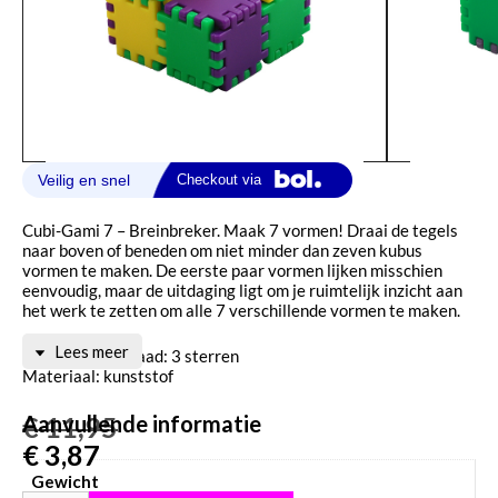
Cubi-Gami 7 – Breinbreker. Maak 7 vormen! Draai de tegels
naar boven of beneden om niet minder dan zeven kubus
vormen te maken. De eerste paar vormen lijken misschien
eenvoudig, maar de uitdaging ligt om je ruimtelijk inzicht aan
het werk te zetten om alle 7 verschillende vormen te maken.
Lees meer
Moeilijkheidsgraad: 3 sterren
Materiaal: kunststof
Aanvullende informatie
€
11,95
€
3,87
Gewicht