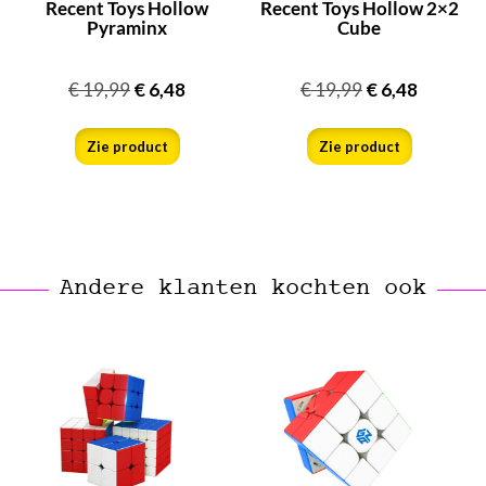
Recent Toys Hollow
Recent Toys Hollow 2×2
Pyraminx
Cube
€
19,99
€
6,48
€
19,99
€
6,48
Zie product
Zie product
Andere klanten kochten ook