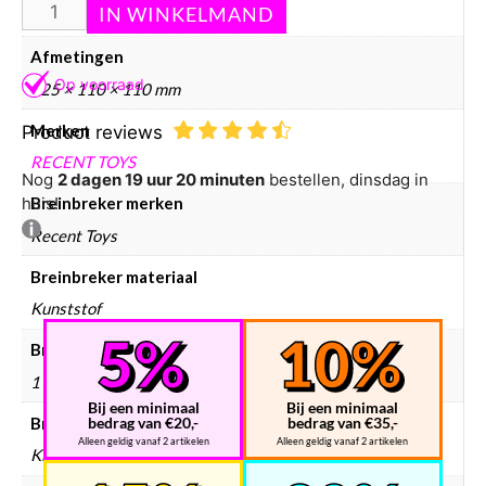
210 g
Afmetingen
125 × 110 × 110 mm
Merken
Product reviews
RECENT TOYS
Nog
2 dagen 19 uur 20 minuten
bestellen, dinsdag in
huis!
Breinbreker merken
Recent Toys
Breinbreker materiaal
Kunststof
Breinbreker aantal spelers
1
Bij een minimaal
Bij een minimaal
Breinbreker doelgroep
bedrag van €20,-
bedrag van €35,-
Alleen geldig vanaf 2 artikelen
Alleen geldig vanaf 2 artikelen
Kinderen, Volwassenen