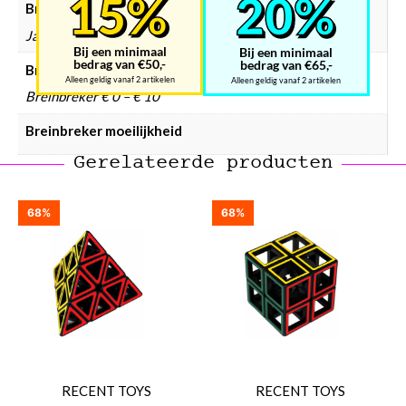
Breinbreker hersenkrakers
Ja
Bij een minimaal
Bij een minimaal
bedrag van €50,-
bedrag van €65,-
Breinbreker prijsklasse
Alleen geldig vanaf 2 artikelen
Alleen geldig vanaf 2 artikelen
Breinbreker € 0 – € 10
Breinbreker moeilijkheid
Gerelateerde producten
68%
68%
RECENT TOYS
RECENT TOYS