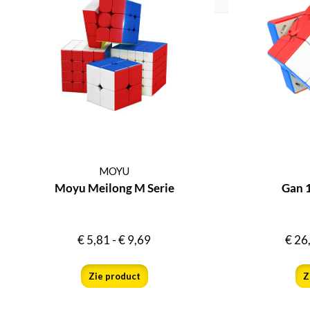
MOYU
Moyu Meilong M Serie
Gan 
€
5,81
-
€
9,69
€
26
Zie product
Z