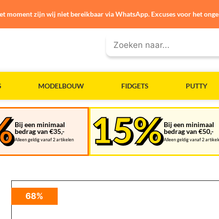
et moment zijn wij niet bereikbaar via WhatsApp. Excuses voor het ong
S
MODELBOUW
FIDGETS
PUTTY
Bij een minimaal
Bij een minimaal
bedrag van €35,-
bedrag van €50,-
Alleen geldig vanaf 2 artikelen
Alleen geldig vanaf 2 artike
68%