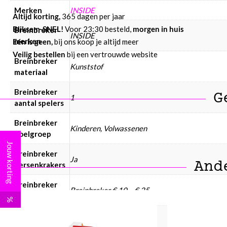
Merken
INSIDE
Altijd korting,
365 dagen per jaar
Bliksem-SNEL!
Voor 23:30 besteld,
morgen in huis
Breinbreker
INSIDE
merken
Eén is geen,
bij ons koop je altijd meer
Veilig bestellen
bij een vertrouwde website
Breinbreker
Kunststof
materiaal
Breinbreker
G
1
aantal spelers
Breinbreker
Kinderen, Volwassenen
doelgroep
Jouw korting
Breinbreker
Ja
And
hersenkrakers
Breinbreker
Breinbreker € 10 – € 25
prijsklasse
%
Breinbreker
moeilijkheid