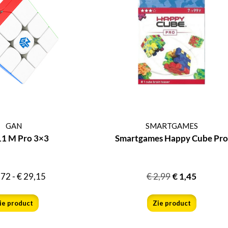
GAN
SMARTGAMES
11 M Pro 3×3
Smartgames Happy Cube Pro
,72
-
€
29,15
€
2,99
€
1,45
ie product
Zie product