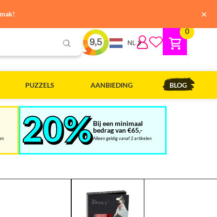
×
emak!
0
NL
PUZZELS
AANBIEDING
BLOG
Bij een minimaal
bedrag van €65,-
len
Alleen geldig vanaf 2 artikelen