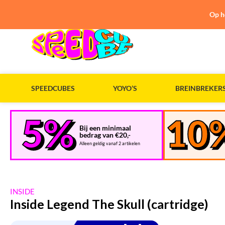
Op h
SPEEDCUBES
YOYO’S
BREINBREKER
Bij een minimaal
bedrag van €20,-
Alleen geldig vanaf 2 artikelen
INSIDE
Inside Legend The Skull (cartridge)