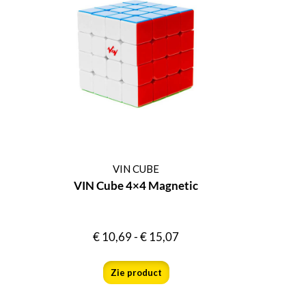
VIN CUBE
VIN Cube 4×4 Magnetic
€
10,69
-
€
15,07
Zie product