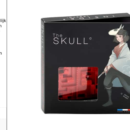
lijk
n
e
n