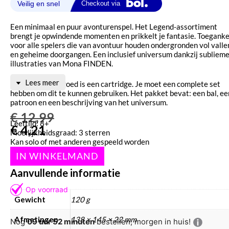
Een minimaal en puur avonturenspel. Het Legend-assortiment
brengt je opwindende momenten en prikkelt je fantasie. Toeganke
voor alle spelers die van avontuur houden ondergronden vol valle
en geheime doorgangen. Een inclusief universum dankzij subliem
illustraties van Mona FINDEN.
Lees meer
Let op
dit speelgoed is een cartridge. Je moet een complete set
hebben om dit te kunnen gebruiken. Het pakket bevat: een bal, ee
patroon en een beschrijving van het universum.
€
12,99
Leeftijd: 8+
€
4,21
Moeilijkheidsgraad: 3 sterren
Kan solo of met anderen gespeeld worden
Made In France
Aanvullende informatie
Gewicht
120 g
Afmetingen
138 × 145 × 22 mm
Nog
09 uur 52 minuten
bestellen, morgen in huis!