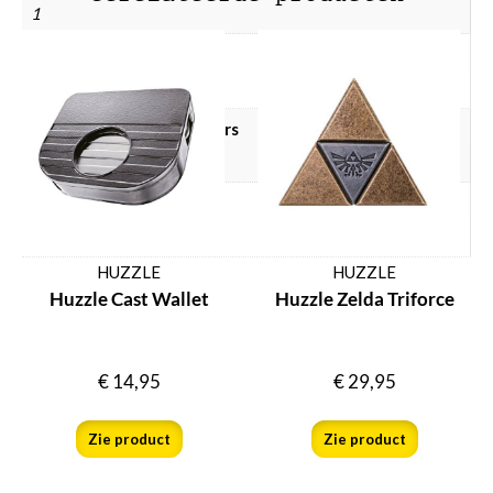
1
Breinbreker doelgroep
Kinderen, Volwassenen
Breinbreker hersenkrakers
Ja
Breinbreker prijsklasse
Breinbreker € 10 – € 25
HUZZLE
HUZZLE
Huzzle Cast Wallet
Huzzle Zelda Triforce
€
14,95
€
29,95
Zie product
Zie product