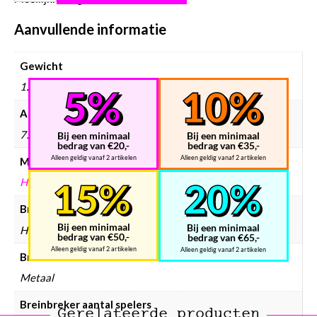
Aanvullende informatie
Gewicht
120 g
Afmetingen
75 × 45 × 120 mm
Bij een minimaal
Bij een minimaal
bedrag van €20,-
bedrag van €35,-
Alleen geldig vanaf 2 artikelen
Alleen geldig vanaf 2 artikelen
Merken
HUZZLE
Breinbreker merken
Bij een minimaal
Bij een minimaal
Huzzle
bedrag van €50,-
bedrag van €65,-
Alleen geldig vanaf 2 artikelen
Alleen geldig vanaf 2 artikelen
Breinbreker materiaal
Metaal
Breinbreker aantal spelers
Gerelateerde producten