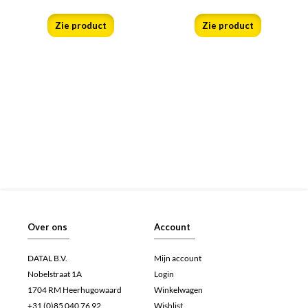
Zie product
Zie product
Over ons
Account
DATAL B.V.
Mijn account
Nobelstraat 1A
Login
1704 RM Heerhugowaard
Winkelwagen
+31 (0)85 040 76 92
Wishlist