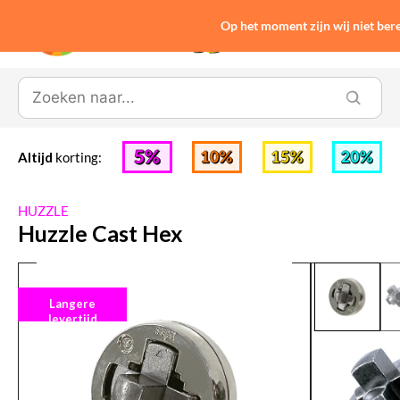
Op het moment zijn wij niet be
0
Altijd
korting:
HUZZLE
Huzzle Cast Hex
Langere
levertijd