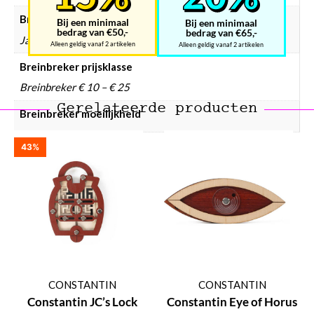
Breinbreker hersenkrakers
Bij een minimaal
Bij een minimaal
bedrag van €50,-
bedrag van €65,-
Ja
Alleen geldig vanaf 2 artikelen
Alleen geldig vanaf 2 artikelen
Breinbreker prijsklasse
Breinbreker € 10 – € 25
Gerelateerde producten
Breinbreker moeilijkheid
43%
CONSTANTIN
CONSTANTIN
Constantin JC’s Lock
Constantin Eye of Horus