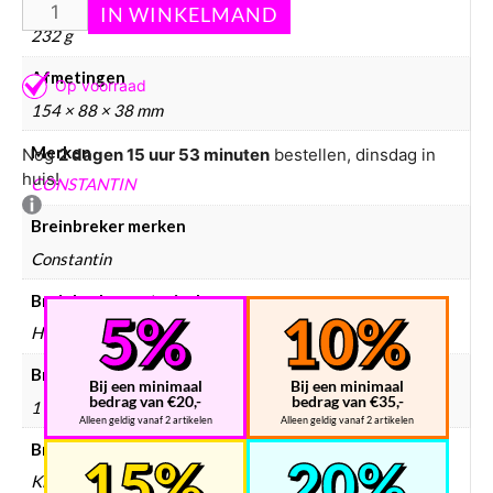
Gewicht
232 g
Afmetingen
154 × 88 × 38 mm
Merken
Nog
2 dagen 15 uur 53 minuten
bestellen, dinsdag in
huis!
CONSTANTIN
Breinbreker merken
Constantin
Breinbreker materiaal
Hout
Breinbreker aantal spelers
Bij een minimaal
Bij een minimaal
bedrag van €20,-
bedrag van €35,-
1
Alleen geldig vanaf 2 artikelen
Alleen geldig vanaf 2 artikelen
Breinbreker doelgroep
Kinderen, Volwassenen