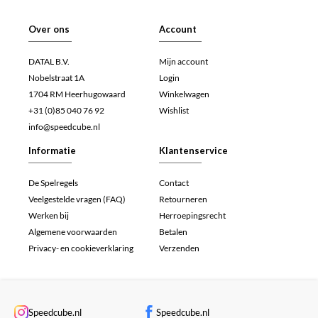
Over ons
Account
DATAL B.V.
Mijn account
Nobelstraat 1A
Login
1704 RM Heerhugowaard
Winkelwagen
+31 (0)85 040 76 92
Wishlist
info@speedcube.nl
Informatie
Klantenservice
De Spelregels
Contact
Veelgestelde vragen (FAQ)
Retourneren
Werken bij
Herroepingsrecht
Algemene voorwaarden
Betalen
Privacy- en cookieverklaring
Verzenden
Speedcube.nl
Speedcube.nl