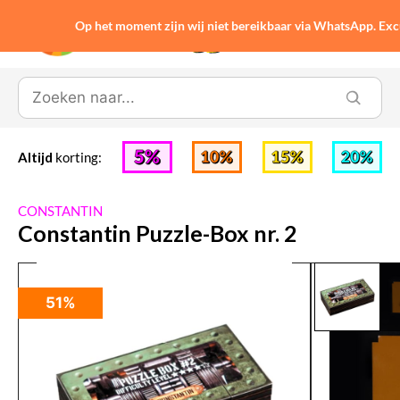
Op het moment zijn wij niet bereikbaar via WhatsApp. Ex
0
Altijd
korting:
CONSTANTIN
Constantin Puzzle-Box nr. 2
51%