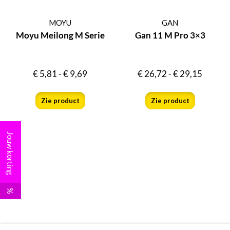
MOYU
GAN
Moyu Meilong M Serie
Gan 11 M Pro 3×3
€
5,81
-
€
9,69
€
26,72
-
€
29,15
Zie product
Zie product
Jouw korting
%