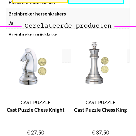
Kinderen, Volwassenen
Breinbreker hersenkrakers
Ja
Gerelateerde producten
Breinbreker prijsklasse
Breinbreker € 25 – € 50
Breinbreker moeilijkheid
CAST PUZZLE
CAST PUZZLE
Cast Puzzle Chess Knight
Cast Puzzle Chess King
€
27,50
€
37,50