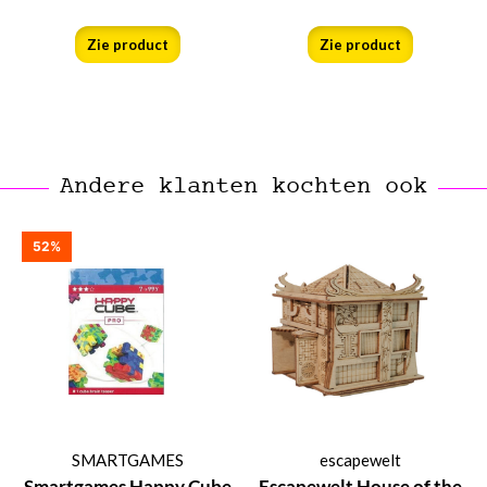
Zie product
Zie product
Andere klanten kochten ook
52%
SMARTGAMES
escapewelt
Smartgames Happy Cube
Escapewelt House of the