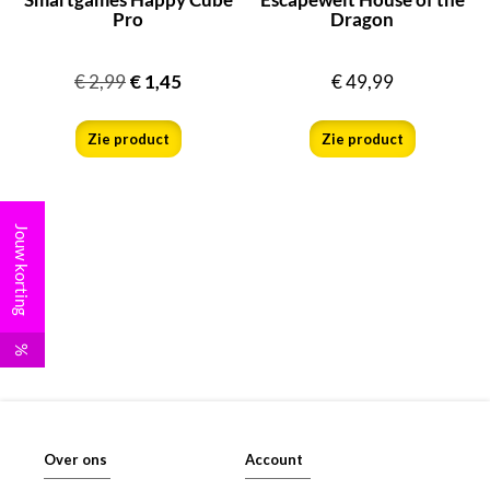
Pro
Dragon
€
2,99
€
1,45
€
49,99
Zie product
Zie product
Jouw korting
%
Over ons
Account