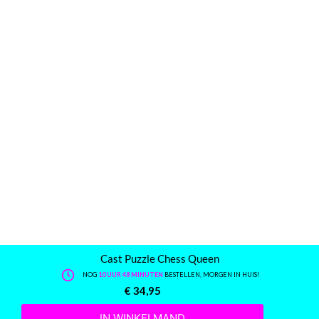
Cast Puzzle Chess Queen
NOG
10 UUR 48 MINUTEN
BESTELLEN, MORGEN IN HUIS!
€
34,95
IN WINKELMAND