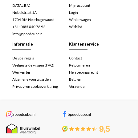
DATAL B.V.
Mijn account
Nobelstraat 1A
Login
1704 RM Heerhugowaard
Winkelwagen
+31 (0)85 040 76 92
Wishlist
info@speedcube.nl
Informatie
Klantenservice
De Spelregels
Contact
Veelgestelde vragen (FAQ)
Retourneren
Werken bij
Herroepingsrecht
Algemene voorwaarden
Betalen
Privacy- en cookieverklaring
Verzenden
Speedcube.nl
Speedcube.nl