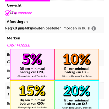
Gewicht
285 g
Afmetingen
Nog
10 uur 48 minuten
bestellen, morgen in huis!
170 × 140 × 50 mm
Merken
CAST PUZZLE
Breinbreker merken
Cast Puzzle
Bij een minimaal
Bij een minimaal
Breinbreker materiaal
bedrag van €20,-
bedrag van €35,-
Alleen geldig vanaf 2 artikelen
Alleen geldig vanaf 2 artikelen
Metaal
Breinbreker aantal spelers
1
Bij een minimaal
Bij een minimaal
bedrag van €50,-
Breinbreker doelgroep
bedrag van €65,-
Alleen geldig vanaf 2 artikelen
Alleen geldig vanaf 2 artikelen