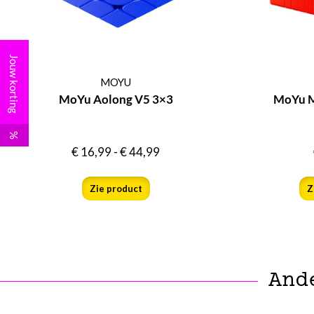
Jouw korting
MOYU
MoYu Aolong V5 3×3
MoYu M
%
€
16,99
-
€
44,99
Zie product
Z
And