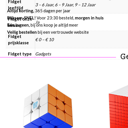
Fidget
3 – 6 Jaar, 6 – 9 Jaar, 9 – 12 Jaar
leeftijd
Altijd korting,
365 dagen per jaar
Bliksem-SNEL!
Voor 23:30 besteld,
morgen in huis
Fidget onze
Ja
Eén is geen,
bij ons koop je altijd meer
keuze
Veilig bestellen
bij een vertrouwde website
Fidget
€ 0 – € 10
prijsklasse
Fidget type
Gadgets
G