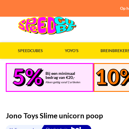
Op h
SPEEDCUBES
YOYO’S
BREINBREKER
Bij een minimaal
bedrag van €20,-
Alleen geldig vanaf 2 artikelen
Jono Toys Slime unicorn poop