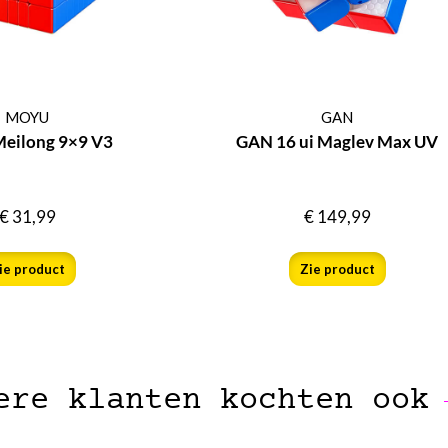
MOYU
GAN
eilong 9×9 V3
GAN 16 ui Maglev Max UV
€
31,99
€
149,99
ie product
Zie product
ere klanten kochten ook