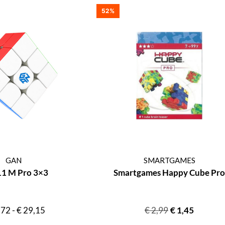
52%
GAN
SMARTGAMES
11 M Pro 3×3
Smartgames Happy Cube Pro
,72
-
€
29,15
€
2,99
€
1,45