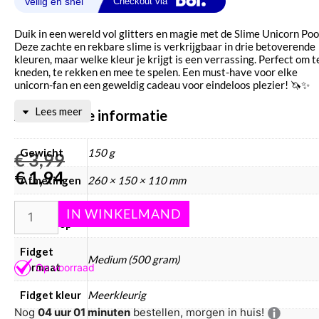
Duik in een wereld vol glitters en magie met de Slime Unicorn Poo
Deze zachte en rekbare slime is verkrijgbaar in drie betoverende
kleuren, maar welke kleur je krijgt is een verrassing. Perfect om t
kneden, te rekken en mee te spelen. Een must-have voor elke
unicorn-fan en een geweldig cadeau voor eindeloos plezier! 🦄✨
Lees meer
Aanvullende informatie
Gewicht
150 g
€
3,99
€
1,94
Afmetingen
260 × 150 × 110 mm
Fidget
Kinderen
doelgroep
Fidget
Medium (500 gram)
formaat
Fidget kleur
Meerkleurig
Nog
04 uur 01 minuten
bestellen, morgen in huis!