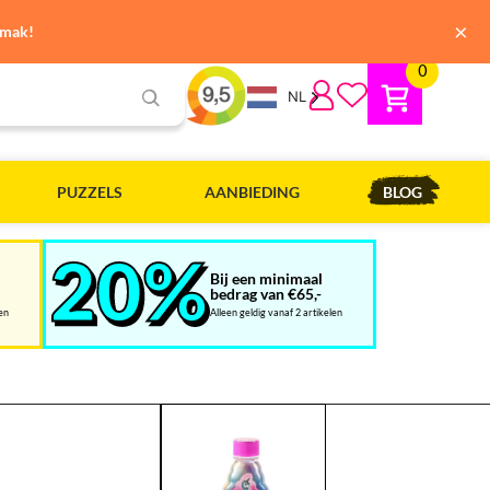
×
emak!
0
NL
PUZZELS
AANBIEDING
BLOG
Bij een minimaal
bedrag van €65,-
len
Alleen geldig vanaf 2 artikelen