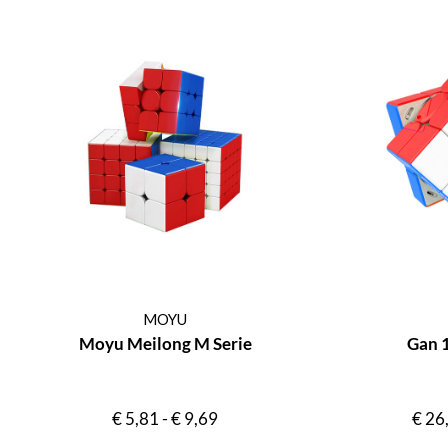
MOYU
Moyu Meilong M Serie
Gan 
€
5,81
-
€
9,69
€
26