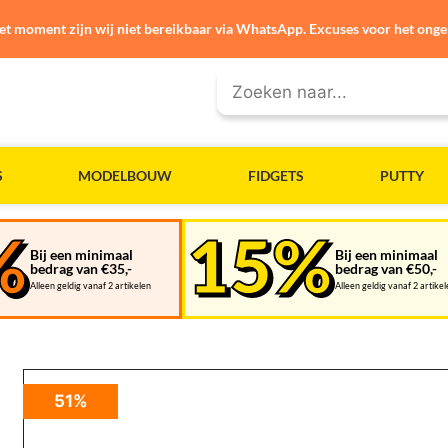
et moment zijn wij niet bereikbaar via WhatsApp. Excuses voor het ong
S
MODELBOUW
FIDGETS
PUTTY
Bij een minimaal
Bij een minimaal
bedrag van €35,-
bedrag van €50,-
Alleen geldig vanaf 2 artikelen
Alleen geldig vanaf 2 artike
51%