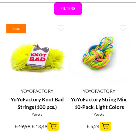
FILTERS
33%
YOYOFACTORY
YOYOFACTORY
YoYoFactory Knot Bad
YoYoFactory String Mix,
Strings (100 pcs.)
10-Pack, Light Colors
Yoyo's
Yoyo's
€
19,99
€
13,49
€
5,24