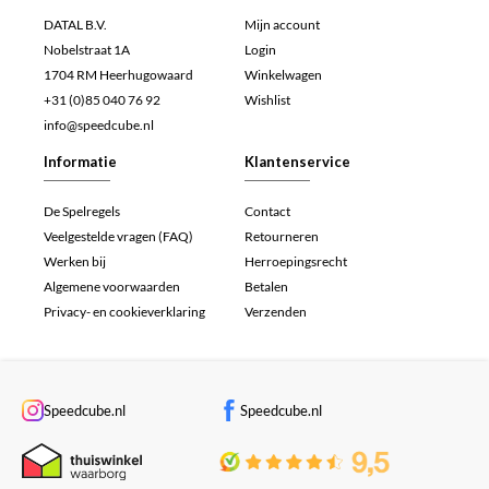
DATAL B.V.
Mijn account
Nobelstraat 1A
Login
1704 RM Heerhugowaard
Winkelwagen
+31 (0)85 040 76 92
Wishlist
info@speedcube.nl
Informatie
Klantenservice
De Spelregels
Contact
Veelgestelde vragen (FAQ)
Retourneren
Werken bij
Herroepingsrecht
Algemene voorwaarden
Betalen
Privacy- en cookieverklaring
Verzenden
Speedcube.nl
Speedcube.nl