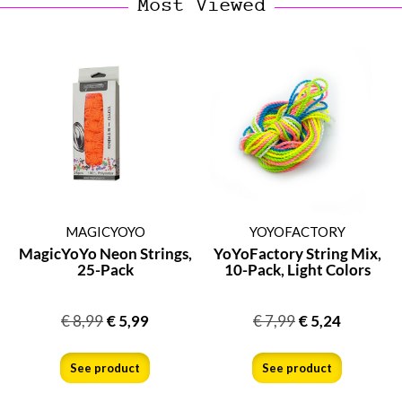
Most Viewed
MAGICYOYO
YOYOFACTORY
MagicYoYo Neon Strings,
YoYoFactory String Mix,
25-Pack
10-Pack, Light Colors
€
8,99
€
5,99
€
7,99
€
5,24
See product
See product