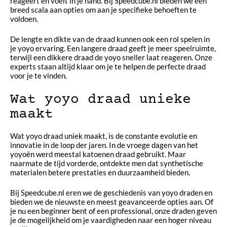
reageert en voelt in je hand. Bij Speedcube.nl bieden we een
breed scala aan opties om aan je specifieke behoeften te
voldoen.
De lengte en dikte van de draad kunnen ook een rol spelen in
je yoyo ervaring. Een langere draad geeft je meer speelruimte,
terwijl een dikkere draad de yoyo sneller laat reageren. Onze
experts staan altijd klaar om je te helpen de perfecte draad
voor je te vinden.
Wat yoyo draad unieke
maakt
Wat yoyo draad uniek maakt, is de constante evolutie en
innovatie in de loop der jaren. In de vroege dagen van het
yoyoën werd meestal katoenen draad gebruikt. Maar
naarmate de tijd vorderde, ontdekte men dat synthetische
materialen betere prestaties en duurzaamheid bieden.
Bij Speedcube.nl eren we de geschiedenis van yoyo draden en
bieden we de nieuwste en meest geavanceerde opties aan. Of
je nu een beginner bent of een professional, onze draden geven
je de mogelijkheid om je vaardigheden naar een hoger niveau