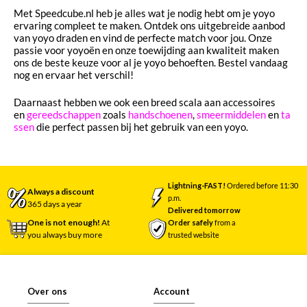
Met Speedcube.nl heb je alles wat je nodig hebt om je yoyo
ervaring compleet te maken. Ontdek ons uitgebreide aanbod
van yoyo draden en vind de perfecte match voor jou. Onze
passie voor yoyoën en onze toewijding aan kwaliteit maken
ons de beste keuze voor al je yoyo behoeften. Bestel vandaag
nog en ervaar het verschil!
Daarnaast hebben we ook een breed scala aan accessoires
en
gereedschappen
zoals
handschoenen
,
smeermiddelen
en
ta
ssen
die perfect passen bij het gebruik van een yoyo.
Lightning-FAST!
Ordered before 11:30
Always a discount
p.m.
365 days a year
Delivered tomorrow
One is not enough!
At
Order safely
from a
you always buy more
trusted website
Over ons
Account