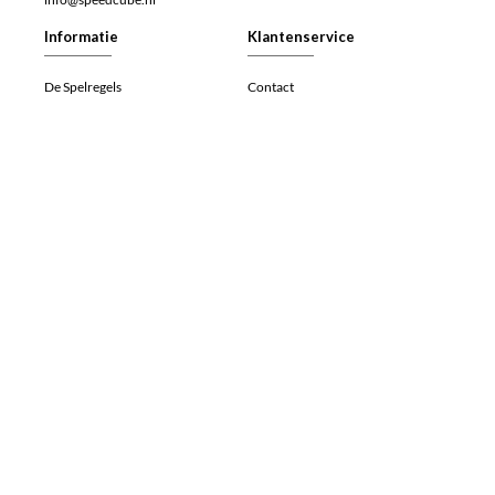
Informatie
Klantenservice
De Spelregels
Contact
Veelgestelde vragen (FAQ)
Retourneren
Werken bij
Herroepingsrecht
Algemene voorwaarden
Betalen
Privacy- en cookieverklaring
Verzenden
Speedcube.nl
Speedcube.nl