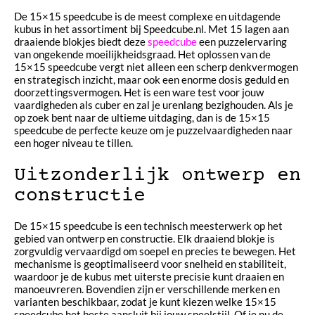
De 15×15 speedcube is de meest complexe en uitdagende
kubus in het assortiment bij Speedcube.nl. Met 15 lagen aan
draaiende blokjes biedt deze
speedcube
een puzzelervaring
van ongekende moeilijkheidsgraad. Het oplossen van de
15×15 speedcube vergt niet alleen een scherp denkvermogen
en strategisch inzicht, maar ook een enorme dosis geduld en
doorzettingsvermogen. Het is een ware test voor jouw
vaardigheden als cuber en zal je urenlang bezighouden. Als je
op zoek bent naar de ultieme uitdaging, dan is de 15×15
speedcube de perfecte keuze om je puzzelvaardigheden naar
een hoger niveau te tillen.
Uitzonderlijk ontwerp en
constructie
De 15×15 speedcube is een technisch meesterwerk op het
gebied van ontwerp en constructie. Elk draaiend blokje is
zorgvuldig vervaardigd om soepel en precies te bewegen. Het
mechanisme is geoptimaliseerd voor snelheid en stabiliteit,
waardoor je de kubus met uiterste precisie kunt draaien en
manoeuvreren. Bovendien zijn er verschillende merken en
varianten beschikbaar, zodat je kunt kiezen welke 15×15
speedcube het beste aansluit bij jouw speelstijl. Of je nu de