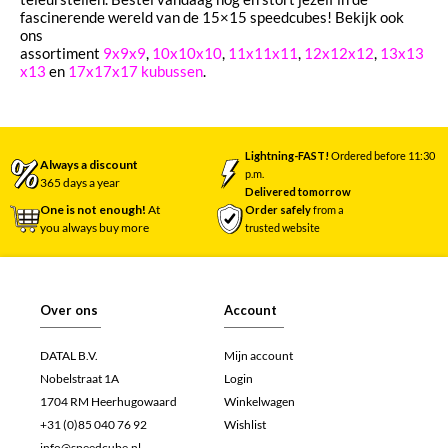
fascinerende wereld van de 15×15 speedcubes! Bekijk ook
ons
assortiment
9x9x9
,
10x10x10
,
11x11x11
,
12x12x12
,
13x13
x13
en
17x17x17 kubussen
.
Lightning-FAST!
Ordered before 11:30
Always a discount
p.m.
365 days a year
Delivered tomorrow
One is not enough!
At
Order safely
from a
you always buy more
trusted website
Over ons
Account
DATAL B.V.
Mijn account
Nobelstraat 1A
Login
1704 RM Heerhugowaard
Winkelwagen
+31 (0)85 040 76 92
Wishlist
info@speedcube.nl