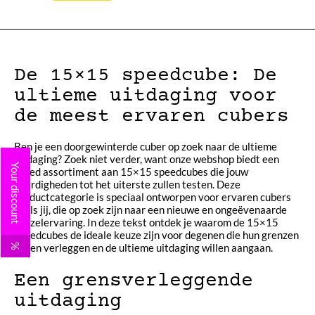
De 15×15 speedcube: De
ultieme uitdaging voor
de meest ervaren cubers
Ben je een doorgewinterde cuber op zoek naar de ultieme
uitdaging? Zoek niet verder, want onze webshop biedt een
Your discount
breed assortiment aan 15×15 speedcubes die jouw
vaardigheden tot het uiterste zullen testen. Deze
productcategorie is speciaal ontworpen voor ervaren cubers
zoals jij, die op zoek zijn naar een nieuwe en ongeëvenaarde
puzzelervaring. In deze tekst ontdek je waarom de 15×15
speedcubes de ideale keuze zijn voor degenen die hun grenzen
willen verleggen en de ultieme uitdaging willen aangaan.
%
Een grensverleggende
uitdaging