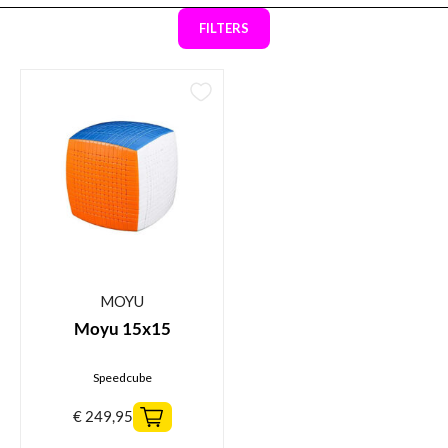
FILTERS
MOYU
Moyu 15x15
Speedcube
€
249,95