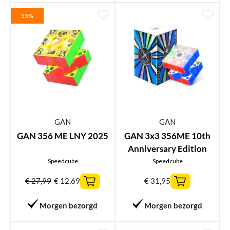
55%
GAN
GAN
GAN 356 ME LNY 2025
GAN 3x3 356ME 10th
Anniversary Edition
Speedcube
Speedcube
€
27,99
€
12,69
€
31,95
Morgen bezorgd
Morgen bezorgd