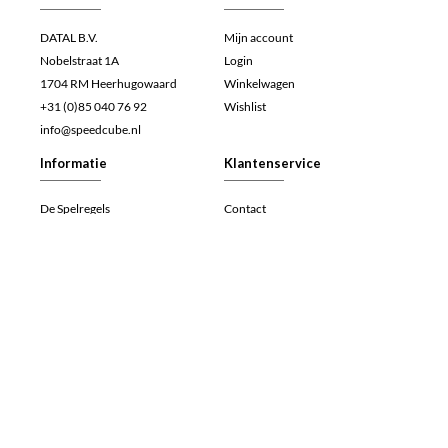
DATAL B.V.
Mijn account
Nobelstraat 1A
Login
1704 RM Heerhugowaard
Winkelwagen
+31 (0)85 040 76 92
Wishlist
info@speedcube.nl
Informatie
Klantenservice
De Spelregels
Contact
Veelgestelde vragen (FAQ)
Retourneren
Werken bij
Herroepingsrecht
Algemene voorwaarden
Betalen
Privacy- en cookieverklaring
Verzenden
Speedcube.nl
Speedcube.nl