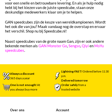
voor een snelle en betrouwbare levering. En als je hulp nodig
hebt bij het kiezen van de juiste speedcube, staan onze
deskundige medewerkers klaar om je te helpen.
GAN speedcubes zijn de keuze van wereldkampioenen. Wordt
het ook die van jou? Maak vandaag nog de overstap en ervaar
het verschil. Shop nu bij Speedcube.nl!
Naast speedcubes van de grote naam Gan, zijn er ook andere
bekende merken als
GAN Monster Go
,
Sengso
,
Qiyi
en
MoYu
speedcubes
.
Lightning-FAST!
Ordered before 11:30
Always a discount
p.m.
365 days a year
Delivered tomorrow
One is not enough!
At
Order safely
from a
you always buy more
trusted website
Over ons
Account