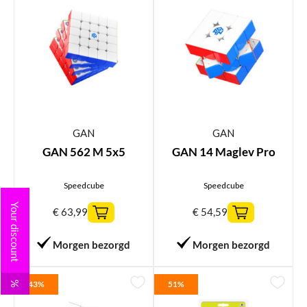
GAN
GAN
GAN 562 M 5x5
GAN 14 Maglev Pro
Speedcube
Speedcube
Your discount
€
63,99
€
54,59
Morgen bezorgd
Morgen bezorgd
43%
51%
%