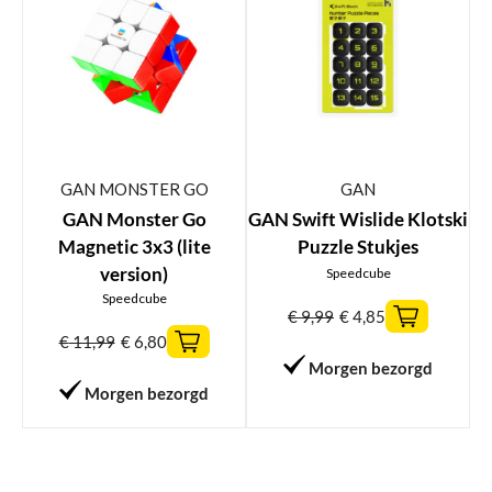
GAN MONSTER GO
GAN
GAN Monster Go
GAN Swift Wislide Klotski
Magnetic 3x3 (lite
Puzzle Stukjes
version)
Speedcube
Speedcube
€
9,99
€
4,85
€
11,99
€
6,80
Morgen bezorgd
Morgen bezorgd