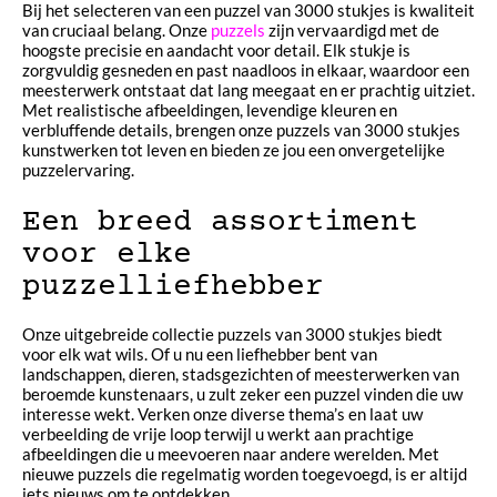
Bij het selecteren van een puzzel van 3000 stukjes is kwaliteit
van cruciaal belang. Onze
puzzels
zijn vervaardigd met de
hoogste precisie en aandacht voor detail. Elk stukje is
zorgvuldig gesneden en past naadloos in elkaar, waardoor een
meesterwerk ontstaat dat lang meegaat en er prachtig uitziet.
Met realistische afbeeldingen, levendige kleuren en
verbluffende details, brengen onze puzzels van 3000 stukjes
kunstwerken tot leven en bieden ze jou een onvergetelijke
puzzelervaring.
Een breed assortiment
voor elke
puzzelliefhebber
Onze uitgebreide collectie puzzels van 3000 stukjes biedt
voor elk wat wils. Of u nu een liefhebber bent van
landschappen, dieren, stadsgezichten of meesterwerken van
beroemde kunstenaars, u zult zeker een puzzel vinden die uw
interesse wekt. Verken onze diverse thema’s en laat uw
verbeelding de vrije loop terwijl u werkt aan prachtige
afbeeldingen die u meevoeren naar andere werelden. Met
nieuwe puzzels die regelmatig worden toegevoegd, is er altijd
iets nieuws om te ontdekken.