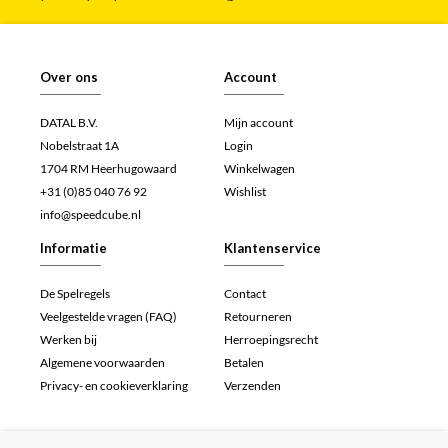
Over ons
Account
DATAL B.V.
Mijn account
Nobelstraat 1A
Login
1704 RM Heerhugowaard
Winkelwagen
+31 (0)85 040 76 92
Wishlist
info@speedcube.nl
Informatie
Klantenservice
De Spelregels
Contact
Veelgestelde vragen (FAQ)
Retourneren
Werken bij
Herroepingsrecht
Algemene voorwaarden
Betalen
Privacy- en cookieverklaring
Verzenden