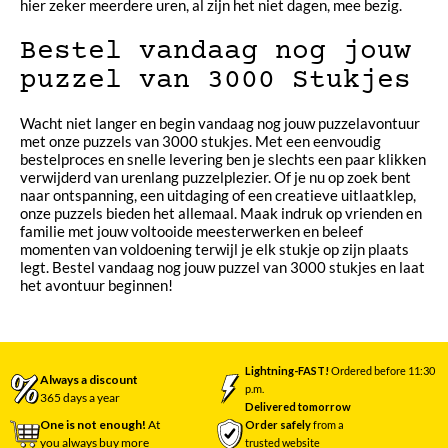
hier zeker meerdere uren, al zijn het niet dagen, mee bezig.
Bestel vandaag nog jouw
puzzel van 3000 Stukjes
Wacht niet langer en begin vandaag nog jouw puzzelavontuur
met onze puzzels van 3000 stukjes. Met een eenvoudig
bestelproces en snelle levering ben je slechts een paar klikken
verwijderd van urenlang puzzelplezier. Of je nu op zoek bent
naar ontspanning, een uitdaging of een creatieve uitlaatklep,
onze puzzels bieden het allemaal. Maak indruk op vrienden en
familie met jouw voltooide meesterwerken en beleef
momenten van voldoening terwijl je elk stukje op zijn plaats
legt. Bestel vandaag nog jouw puzzel van 3000 stukjes en laat
het avontuur beginnen!
Lightning-FAST!
Ordered before 11:30
Always a discount
p.m.
365 days a year
Delivered tomorrow
One is not enough!
At
Order safely
from a
you always buy more
trusted website