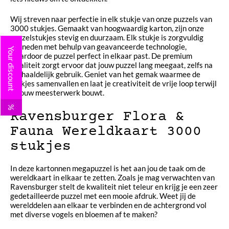
Wij streven naar perfectie in elk stukje van onze puzzels van
3000 stukjes. Gemaakt van hoogwaardig karton, zijn onze
puzzelstukjes stevig en duurzaam. Elk stukje is zorgvuldig
gesneden met behulp van geavanceerde technologie,
Your discount
waardoor de puzzel perfect in elkaar past. De premium
kwaliteit zorgt ervoor dat jouw puzzel lang meegaat, zelfs na
herhaaldelijk gebruik. Geniet van het gemak waarmee de
stukjes samenvallen en laat je creativiteit de vrije loop terwijl
je jouw meesterwerk bouwt.
%
Ravensburger Flora &
Fauna Wereldkaart 3000
stukjes
In deze kartonnen megapuzzel is het aan jou de taak om de
wereldkaart in elkaar te zetten. Zoals je mag verwachten van
Ravensburger stelt de kwaliteit niet teleur en krijg je een zeer
gedetailleerde puzzel met een mooie afdruk. Weet jij de
werelddelen aan elkaar te verbinden en de achtergrond vol
met diverse vogels en bloemen af te maken?