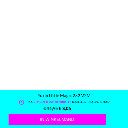
Yuxin Little Magic 2×2 V2M
NOG
2 DAGEN 16 UUR 01 MINUTEN
BESTELLEN, DINSDAG IN HUIS!
€
11,95
€
8,06
IN WINKELMAND