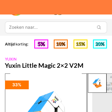
0
Altijd
korting:
YUXIN
Yuxin Little Magic 2×2 V2M
33%