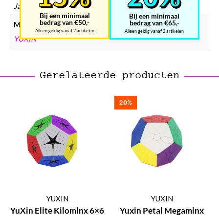
Ja
Bij een minimaal
Bij een minimaal
bedrag van €50,-
bedrag van €65,-
Merken
Alleen geldig vanaf 2 artikelen
Alleen geldig vanaf 2 artikelen
YUXIN
Gerelateerde producten
20%
YUXIN
YUXIN
YuXin Elite Kilominx 6×6
Yuxin Petal Megaminx