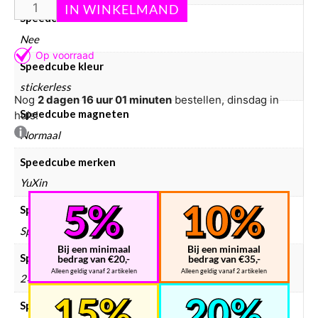
Speedcube bundels
Nee
Speedcube kleur
stickerless
Nog
2 dagen 16 uur 01 minuten
bestellen, dinsdag in
Speedcube magneten
huis!
Normaal
Speedcube merken
YuXin
Speedcube prijsklasse
Speedcube € 10 – € 25
Bij een minimaal
Bij een minimaal
Speedcube type
bedrag van €20,-
bedrag van €35,-
Alleen geldig vanaf 2 artikelen
Alleen geldig vanaf 2 artikelen
2×2
Speedcube WCA puzzels