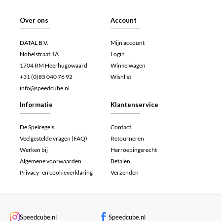
Over ons
Account
DATAL B.V.
Mijn account
Nobelstraat 1A
Login
1704 RM Heerhugowaard
Winkelwagen
+31 (0)85 040 76 92
Wishlist
info@speedcube.nl
Informatie
Klantenservice
De Spelregels
Contact
Veelgestelde vragen (FAQ)
Retourneren
Werken bij
Herroepingsrecht
Algemene voorwaarden
Betalen
Privacy- en cookieverklaring
Verzenden
Speedcube.nl
Speedcube.nl