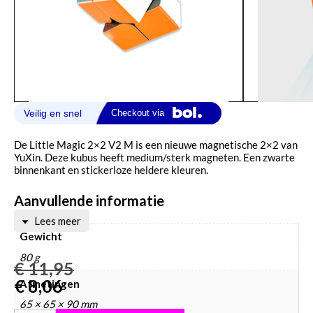
De Little Magic 2×2 V2 M is een nieuwe magnetische 2×2 van
YuXin. Deze kubus heeft medium/sterk magneten. Een zwarte
binnenkant en stickerloze heldere kleuren.
Aanvullende informatie
Lees meer
Gewicht
80 g
€
11,95
€
8,06
Afmetingen
65 × 65 × 90 mm