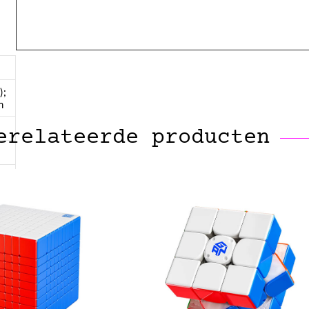
);
m
erelateerde producten