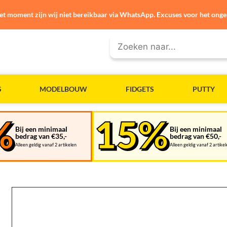
et moment zijn wij niet bereikbaar via WhatsApp. Excuses voor het ong
S
MODELBOUW
FIDGETS
PUTTY
Bij een minimaal
Bij een minimaal
bedrag van €35,-
bedrag van €50,-
Alleen geldig vanaf 2 artikelen
Alleen geldig vanaf 2 artike