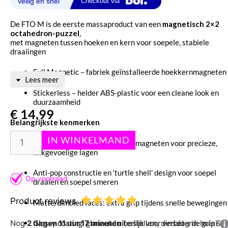
De FTO M is de eerste massaproduct van een
magnetisch 2×2
octahedron-puzzel
,
met magneten tussen hoeken en kern voor soepele, stabiele
draaiingen
Full Magnetic – fabriek geïnstalleerde hoekkernmagneten
Lees meer
Stickerless – helder ABS-plastic voor een cleane look en
duurzaamheid
€
14,99
Belangrijkste kenmerken
Magnetic core: corner-to-core magneten voor precieze,
klikgevoelige lagen
Anti-pop constructie en ‘turtle shell’ design voor soepel
draaien en soepel smeren
Product reviews
Matte/dimbled faces: extra grip tijdens snelle bewegingen
Nog
2 dagen 11 uur 17 minuten
bestellen, dinsdag in huis!
Glossy coating: glanzend uiterlijk voor verbeterde grip &