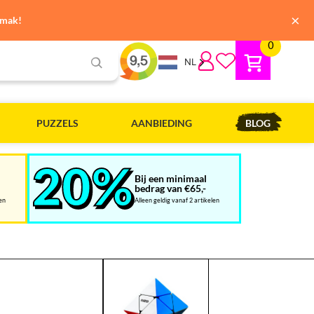
×
emak!
0
NL
PUZZELS
AANBIEDING
BLOG
Bij een minimaal
bedrag van €65,-
len
Alleen geldig vanaf 2 artikelen