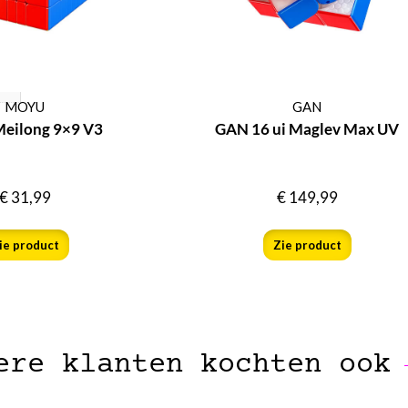
MOYU
GAN
eilong 9×9 V3
GAN 16 ui Maglev Max UV
€
31,99
€
149,99
ie product
Zie product
ere klanten kochten ook