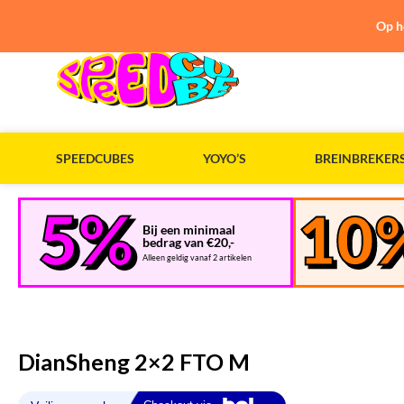
Op h
SPEEDCUBES
YOYO’S
BREINBREKER
Bij een minimaal
bedrag van €20,-
Alleen geldig vanaf 2 artikelen
DianSheng 2×2 FTO M