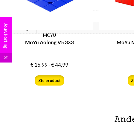
Aanvullende informatie
Gewicht
86 g
Jouw korting
Afmetingen
83 × 78 × 60 mm
MOYU
MoYu Aolong V5 3×3
MoYu M
%
€
16,99
-
€
44,99
Zie product
Z
And