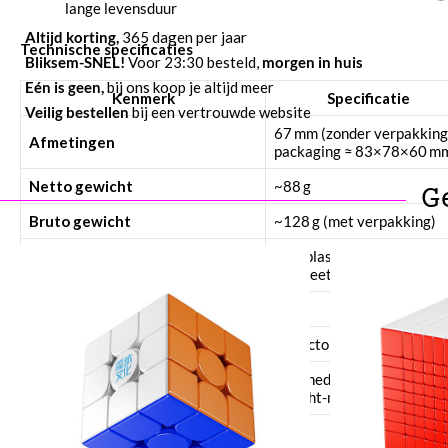
lange levensduur
Altijd korting,
365 dagen per jaar
Technische specificaties
Bliksem-SNEL!
Voor 23:30 besteld,
morgen in huis
Eén is geen,
bij ons koop je altijd meer
Kenmerk
Specificatie
Veilig bestellen
bij een vertrouwde website
67 mm (zonder verpakking
Afmetingen
packaging ≈ 83×78×60 m
Netto gewicht
~88 g
G
Bruto gewicht
~128 g (met verpakking)
ABS plastic met
Materiaal
magneetkern
Moeilijkheidsgraad
4/5
Magnetisch
Ja, factory-installed
Octahedral: draait als 2×2
Core design
gezicht-mapping