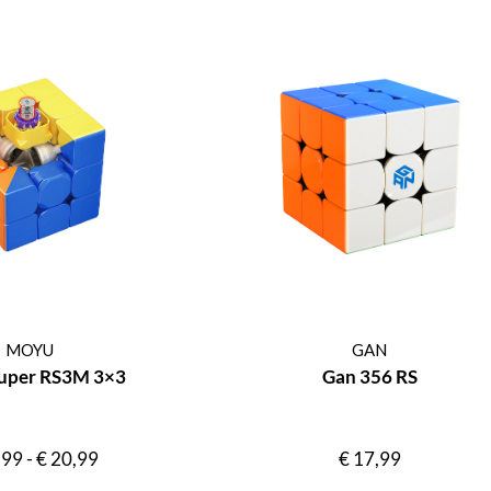
MOYU
GAN
uper RS3M 3×3
Gan 356 RS
,99
-
€
20,99
€
17,99