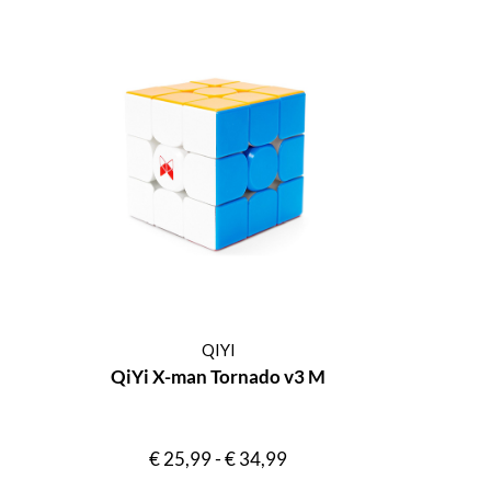
QIYI
QiYi X-man Tornado v3 M
€
25,99
-
€
34,99