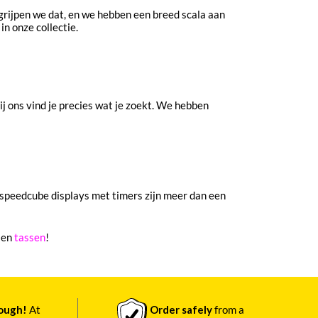
egrijpen we dat, en we hebben een breed scala aan
in onze collectie.
j ons vind je precies wat je zoekt. We hebben
!
e speedcube displays met timers zijn meer dan een
en
tassen
!
nough!
At
Order safely
from a