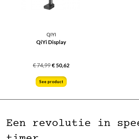
QIYI
QiYi Display
€
74,99
€
50,62
See product
Een revolutie in spe
timer