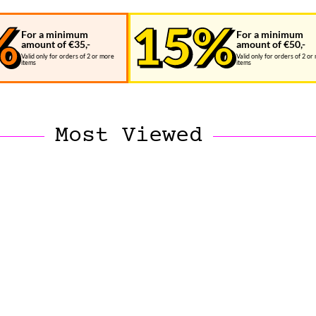
For a minimum
For a minimum
amount of €35,-
amount of €50,-
Valid only for orders of 2 or more
Valid only for orders of 2 or
items
items
Most Viewed