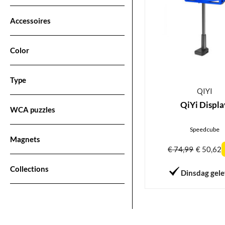
Accessoires
Color
Type
QIYI
QiYi Displa
WCA puzzles
Speedcube
Magnets
€
74,99
€
50,62
Collections
Dinsdag gel