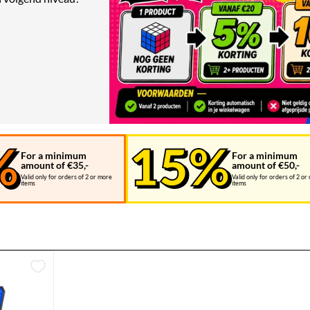
For a minimum
For a minimum
amount of €35,-
amount of €50,-
Valid only for orders of 2 or more
Valid only for orders of 2 or
items
items