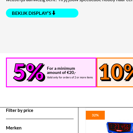
BEKIJK DISPLAY’S
For a minimum
amount of €20,-
Valid only for orders of 2 or more items
Filter by price
32%
Merken