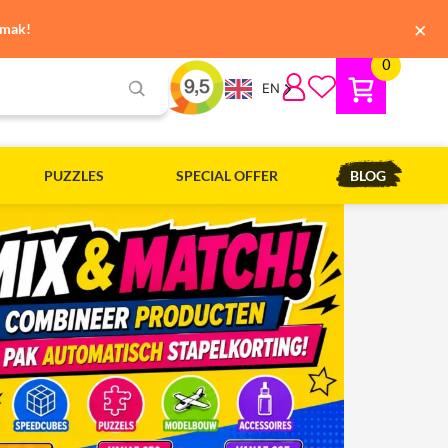
×
emak!
0
EN
PUZZLES
SPECIAL OFFER
BLOG