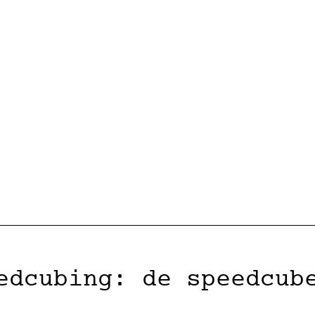
edcubing: de speedcub