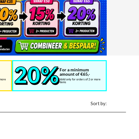
For a minimum
amount of €65,-
 more
Valid only for orders of 2 or more
items
Sort by: