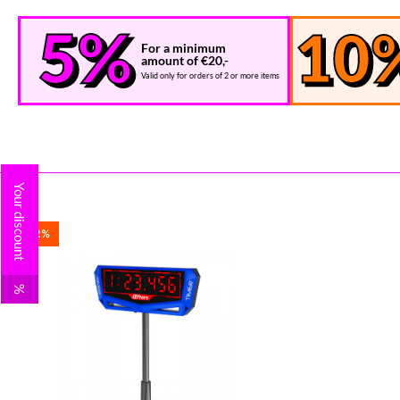
For a minimum
amount of €20,-
Valid only for orders of 2 or more items
Your discount
32%
%