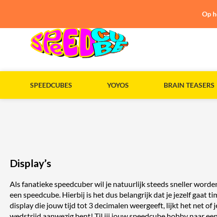
Op h
SPEEDCUBES
YOYOS
BRAIN TEASERS
Display’s
Als fanatieke speedcuber wil je natuurlijk steeds sneller worde
een speedcube. Hierbij is het dus belangrijk dat je jezelf gaat t
display die jouw tijd tot 3 decimalen weergeeft, lijkt het net of je
wedstrijd aanwezig bent! Til jij jouw speedcube hobby naar ee