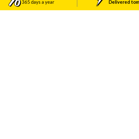
365 days a year
Delivered to
Over ons
Account
DATAL B.V.
Mijn account
Nobelstraat 1A
Login
1704 RM Heerhugowaard
Winkelwagen
+31 (0)85 040 76 92
Wishlist
info@speedcube.nl
Speedcube.nl
Speedcube.nl