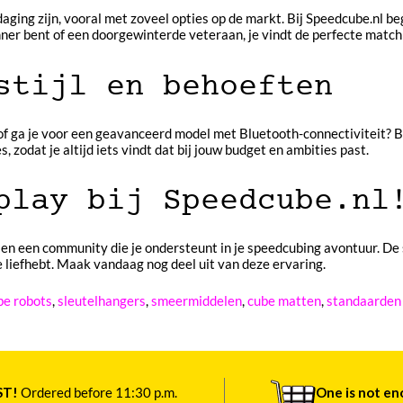
aging zijn, vooral met zoveel opties op de markt. Bij Speedcube.nl b
nner bent of een doorgewinterde veteraan, je vindt de perfecte match 
stijl en behoeften
of ga je voor een geavanceerd model met Bluetooth-connectiviteit? Bi
, zodat je altijd iets vindt dat bij jouw budget en ambities past.
play bij Speedcube.nl
ie en een community die je ondersteunt in je speedcubing avontuur. D
je liefhebt. Maak vandaag nog deel uit van deze ervaring.
e robots
,
sleutelhangers
,
smeermiddelen
,
cube matten
,
standaarden
ST!
Ordered before 11:30 p.m.
One is not e