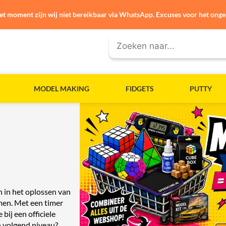
et moment zijn wij niet bereikbaar via WhatsApp. Excuses voor het ong
MODEL MAKING
FIDGETS
PUTTY
n in het oplossen van
imen. Met een timer
 bij een officiele
n volgend niveau?