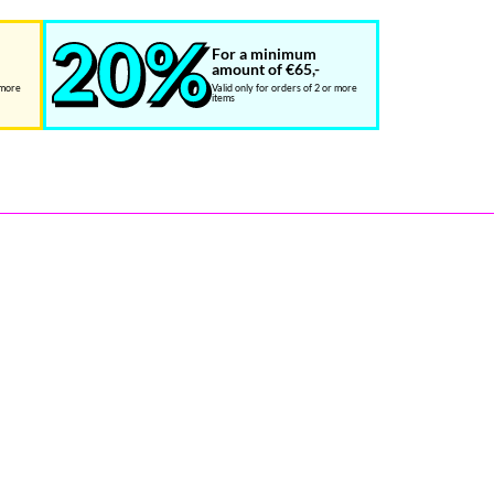
For a minimum
amount of €65,-
 more
Valid only for orders of 2 or more
items