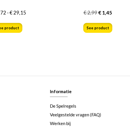
,72
-
€
29,15
€
2,99
€
1,45
ee product
See product
Informatie
De Spelregels
Veelgestelde vragen (FAQ)
Werken bij