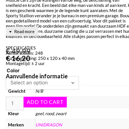
snelheid en kracht. Een beeld dat elke man van kinds af aan kent.
is een geschenk waarmee je de legende kunt aanraken. Met de
Sporty Stallion verander je je bureau in een premium garage. Bou
een gedetailleerd model van een cultvoertuig. Voor dit pakket is
geen lijm nodig! De onderdelen zijn gemaakt van duurzaam HDF 
hebben een heldere, duurzame coating die u zal verrassen met hu
Read more
kwaliteit en betrouwbaarheid. Alle stukjes passen perfect in elkaa
SPECIFICATIES
€
49,99
Aantal stukjes: 248
€
16,20
Puzzel afmeting: 250 x 120 x 40 mm
Montagetijd: ± 2 uur
Color
Aanvullende informatie
Gewicht
N/B
Afmetingen
N/B
Kleur
geel, rood, zwart
Merken
UNIDRAGON