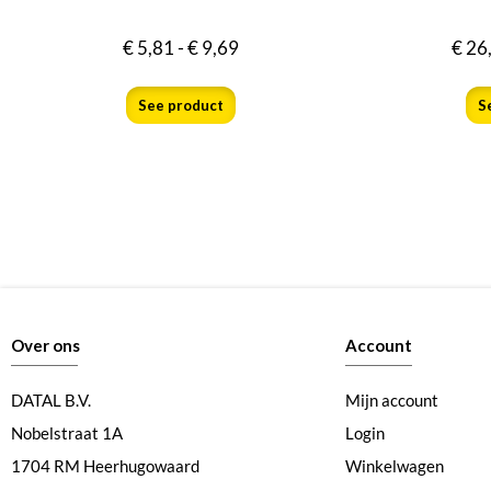
€
5,81
-
€
9,69
€
26
See product
S
Over ons
Account
DATAL B.V.
Mijn account
Nobelstraat 1A
Login
1704 RM Heerhugowaard
Winkelwagen