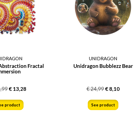
NIDRAGON
UNIDRAGON
bstraction Fractal
Unidragon Bubblezz Bear
mmersion
,99
€
13,28
€
24,99
€
8,10
ee product
See product