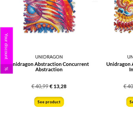
Your discount
UNIDRAGON
U
Unidragon Abstraction Concurrent
Unidragon A
Abstraction
I
%
€
40,99
€
13,28
€
40
See product
S