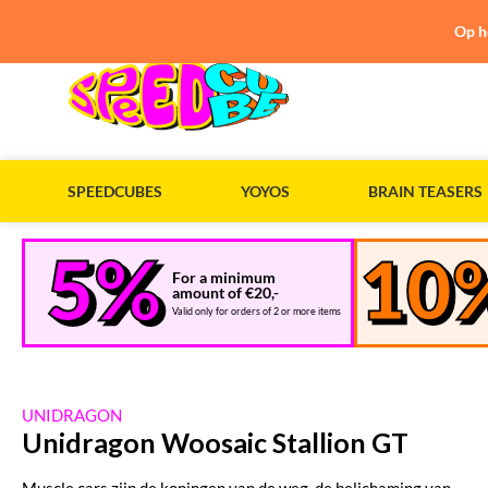
Op h
SPEEDCUBES
YOYOS
BRAIN TEASERS
For a minimum
amount of €20,-
Valid only for orders of 2 or more items
UNIDRAGON
Unidragon Woosaic Stallion GT
Muscle cars zijn de koningen van de weg, de belichaming van