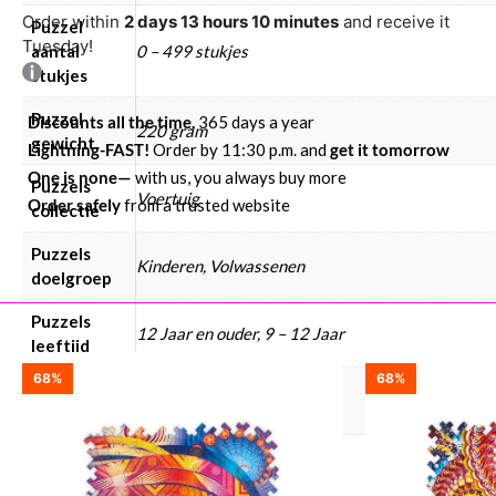
Order within
2 days 13 hours 10 minutes
and receive it
Puzzel
Tuesday!
aantal
0 – 499 stukjes
stukjes
Puzzel
Discounts all the time,
365 days a year
220 gram
gewicht
Lightning-FAST!
Order by 11:30 p.m. and
get it tomorrow
One is none—
with us, you always buy more
Puzzels
Voertuig
Order safely
from a trusted website
collectie
Puzzels
Kinderen, Volwassenen
doelgroep
Puzzels
12 Jaar en ouder, 9 – 12 Jaar
leeftijd
68%
68%
Puzzels
Unidragon
merken
Puzzels
€ 25 – € 50
prijsklasse