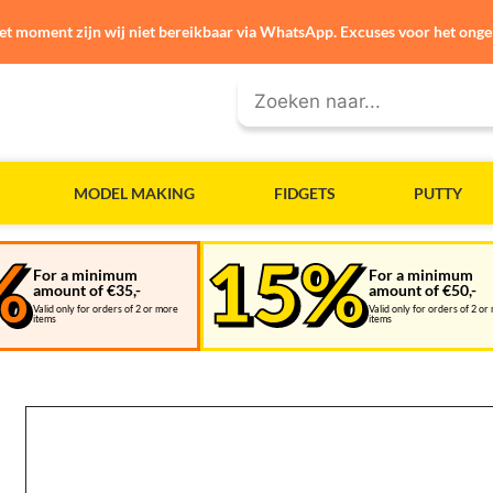
et moment zijn wij niet bereikbaar via WhatsApp. Excuses voor het ong
MODEL MAKING
FIDGETS
PUTTY
For a minimum
For a minimum
amount of €35,-
amount of €50,-
Valid only for orders of 2 or more
Valid only for orders of 2 or
items
items