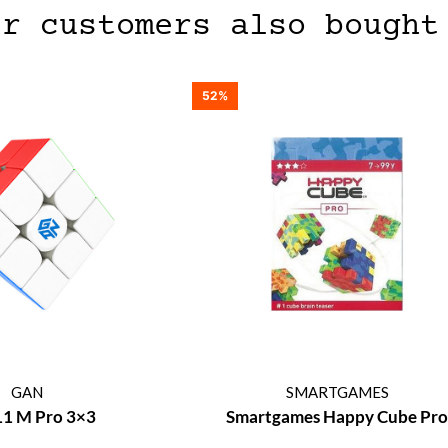
er customers also bought
52%
GAN
SMARTGAMES
11 M Pro 3×3
Smartgames Happy Cube Pro