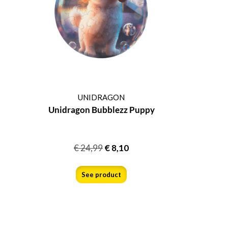
UNIDRAGON
Unidragon Bubblezz Puppy
€
24,99
€
8,10
See product