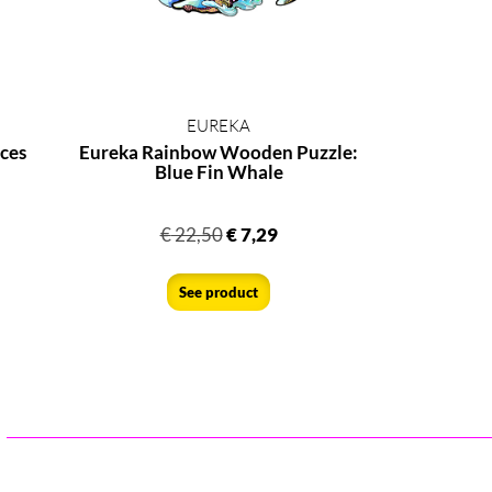
EUREKA
eces
Eureka Rainbow Wooden Puzzle:
Blue Fin Whale
€
22,50
€
7,29
See product