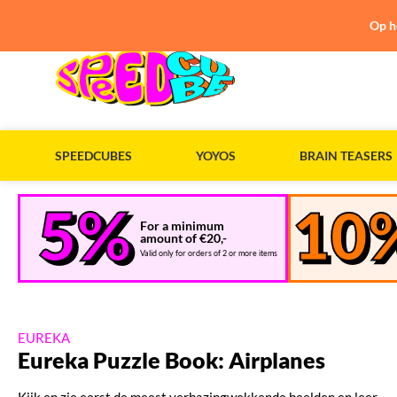
Op h
SPEEDCUBES
YOYOS
BRAIN TEASERS
For a minimum
amount of €20,-
Valid only for orders of 2 or more items
EUREKA
Eureka Puzzle Book: Airplanes
Kijk en zie eerst de meest verbazingwekkende beelden en leer