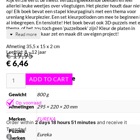
allerlei leuke weetjes over vliegtuigen. Het plezier houdt daar nie
op! Elk boek bevat een stapel kleurpagina’s met een thema voor
urenlang kleurplezier. Een set kleurpotloden om mee te beginnen 
al inbegrepen. En tenslotte! Het boek bevat ook 3D-puzzels met 
thema, of het zou toch geen ‘puzzelboek’ zijn? Kleur de platen in
voordat u ze in elkaar zet en maak dit uw eigen project!
Read more
Afmeting 35,5 x 15 x 2 cm
Leeftijd: 8 – 12 jaar
€
19,95
€
6,46
Aanvullende informatie
Gewicht
800 g
Afmetingen
295 × 220 × 20 mm
Merken
EUREKA
Order within
2 days 18 hours 51 minutes
and receive it
Tuesday!
Puzzels
Eureka
merken