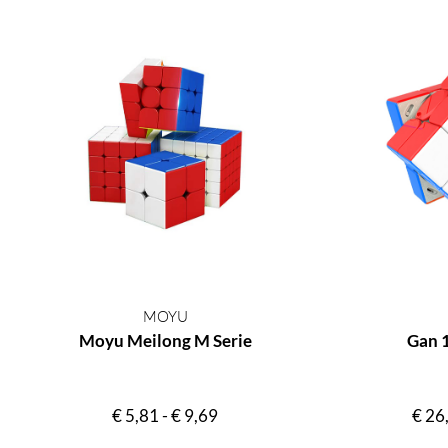
MOYU
Moyu Meilong M Serie
Gan 
€
5,81
-
€
9,69
€
26