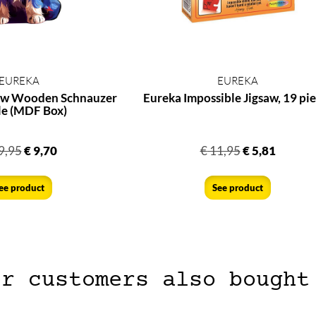
EUREKA
EUREKA
ow Wooden Schnauzer
Eureka Impossible Jigsaw, 19 pi
le (MDF Box)
9,95
€
9,70
€
11,95
€
5,81
ee product
See product
er customers also bought