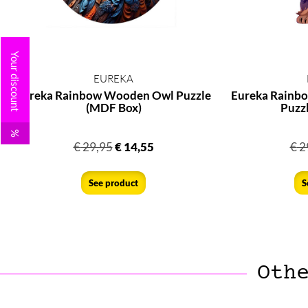
Your discount
EUREKA
Eureka Rainbow Wooden Owl Puzzle
Eureka Rainb
(MDF Box)
Puzz
%
€
29,95
€
14,55
€
2
See product
S
Oth