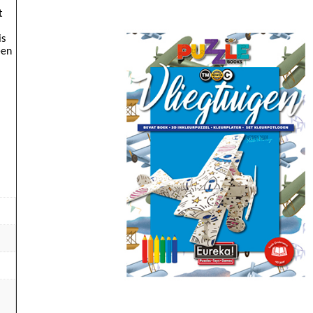
t
is
een