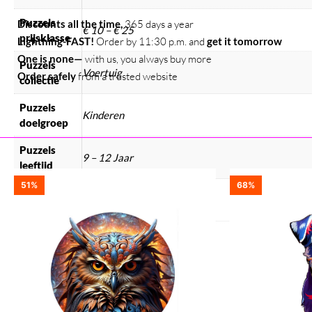
Puzzels
Discounts all the time,
365 days a year
€ 10 – € 25
prijsklasse
Lightning-FAST!
Order by 11:30 p.m. and
get it tomorrow
One is none—
with us, you always buy more
Puzzels
Voertuig
Order safely
from a trusted website
collectie
Puzzels
Kinderen
doelgroep
Puzzels
9 – 12 Jaar
leeftijd
51%
68%
Puzzel
780 gram
gewicht