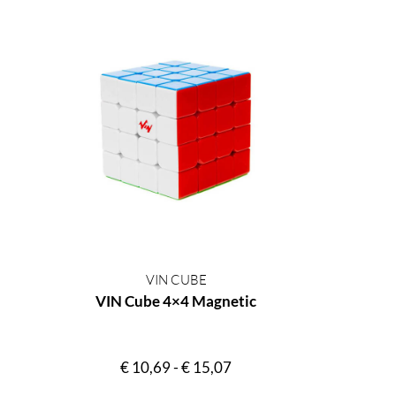
VIN CUBE
VIN Cube 4×4 Magnetic
€
10,69
-
€
15,07