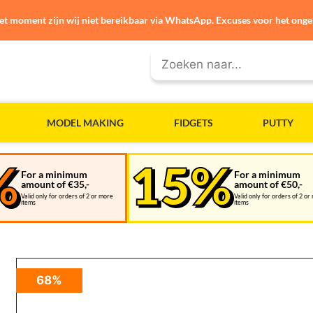
et moment zijn wij niet bereikbaar via WhatsApp. Excuses voor het ong
MODEL MAKING
FIDGETS
PUTTY
For a minimum
For a minimum
amount of €35,-
amount of €50,-
Valid only for orders of 2 or more
Valid only for orders of 2 or
items
items
68%