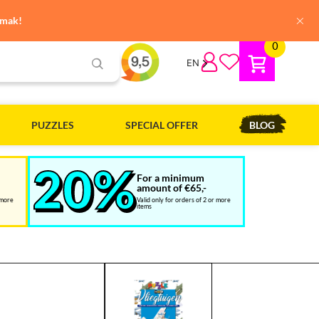
×
emak!
0
EN
PUZZLES
SPECIAL OFFER
BLOG
For a minimum
amount of €65,-
 more
Valid only for orders of 2 or more
items