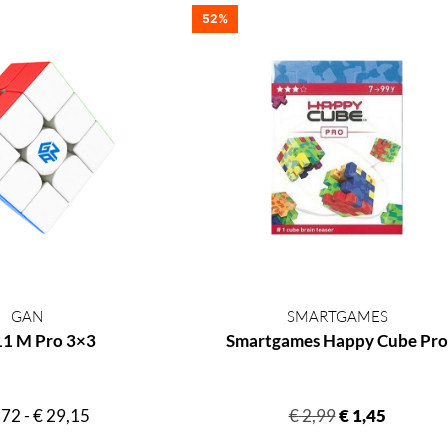
52%
GAN
SMARTGAMES
11 M Pro 3×3
Smartgames Happy Cube Pro
,72
-
€
29,15
€
2,99
€
1,45