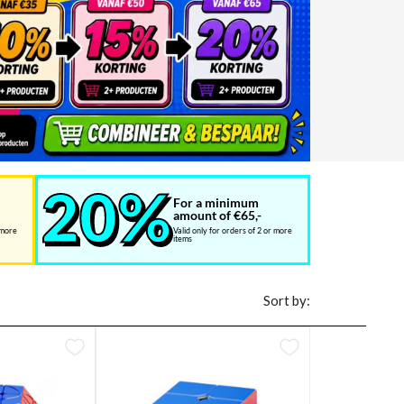
For a minimum
amount of €65,-
 more
Valid only for orders of 2 or more
items
Sort by: