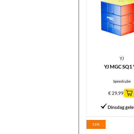
YJ
YJ MGC SQ1
Speedcube
€
29,99
Dinsdag gel
51%