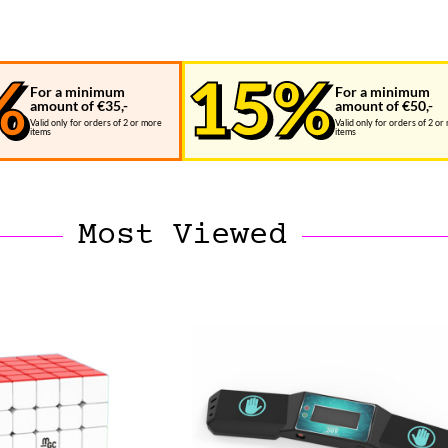
For a minimum
For a minimum
amount of €35,-
amount of €50,-
Valid only for orders of 2 or more
Valid only for orders of 2 or
items
items
Most Viewed