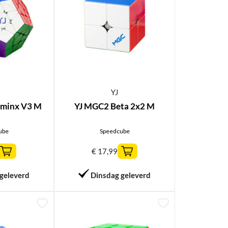
YJ
aminx V3 M
YJ MGC2 Beta 2x2 M
ube
Speedcube
€
17,99
geleverd
Dinsdag geleverd