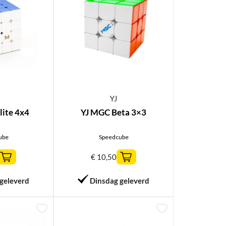
YJ
lite 4x4
YJ MGC Beta 3×3
ube
Speedcube
€
10,50
geleverd
Dinsdag geleverd