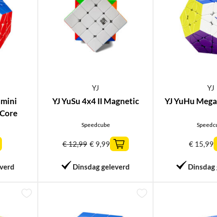
YJ
YJ
 mini
YJ YuSu 4x4 II Magnetic
YJ YuHu Meg
 Core
Speedcube
Speedc
€
12,99
€
9,99
€
15,99
everd
Dinsdag geleverd
Dinsdag 