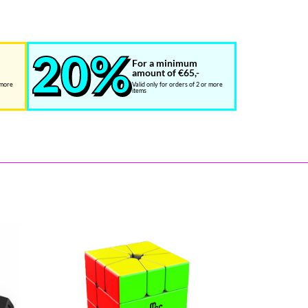
For a minimum
amount of €65,-
 more
Valid only for orders of 2 or more
items