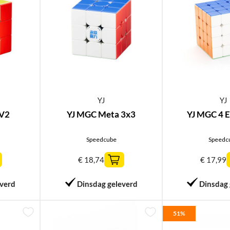
YJ
YJ
 V2
YJ MGC Meta 3x3
YJ MGC 4 E
Speedcube
Speedc
€
18,74
€
17,99
everd
Dinsdag geleverd
Dinsdag 
51%