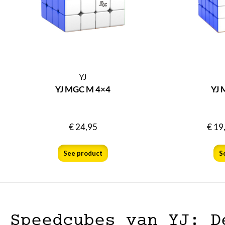
YJ
YJ MGC M 4×4
YJ 
€
24,95
€
19
See product
S
Speedcubes van YJ: D