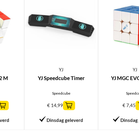
YJ
YJ
2 M
YJ Speedcube Timer
YJ MGC EV
Speedcube
Speedc
€
14,99
€
7,45
everd
Dinsdag geleverd
Dinsdag 