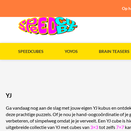
Op h
SPEEDCUBES
YOYOS
BRAIN TEASERS
YJ
Ga vandaag nog aan de slag met jouw eigen YJ kubus en ontde
deze prachtige puzzels. Of je nou je hand-oogcoördinatie of je
verbeteren, of simpelweg omdat je je verveelt. Een YJ cube is hi
uitgebreide collectie van YJ met cubes van
3×3
tot zelfs
7×7
kan