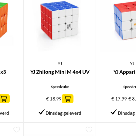
YJ
YJ
3x3
YJ Zhilong Mini M 4x4 UV
YJ Appari
Speedcube
Speedc
€
18,99
€
17,99
€
8
everd
Dinsdag geleverd
Dinsdag 