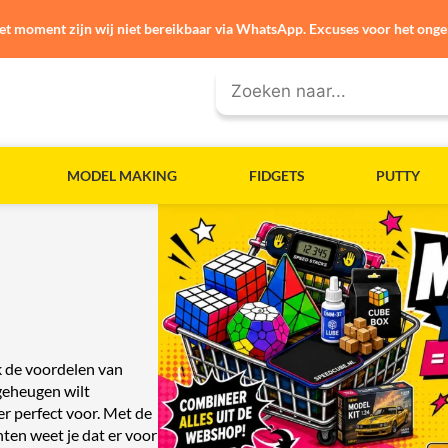
et moment zijn wij niet bereikbaar via WhatsApp. Excuses voor het ong
MODEL MAKING
FIDGETS
PUTTY
k de voordelen van
 geheugen wilt
er perfect voor. Met de
ten weet je dat er voor