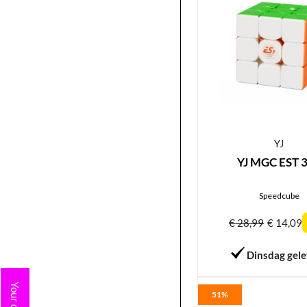
YJ
YJ MGC EST 
Speedcube
€
28,99
€
14,09
Dinsdag gel
51%