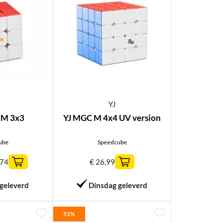
YJ
 M 3x3
YJ MGC M 4x4 UV version
ube
Speedcube
,74
€
26,99
geleverd
Dinsdag geleverd
51%