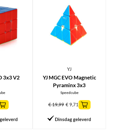
YJ
O 3x3 V2
YJ MGC EVO Magnetic
Pyraminx 3x3
ube
Speedcube
€
19,99
€
9,71
geleverd
Dinsdag geleverd