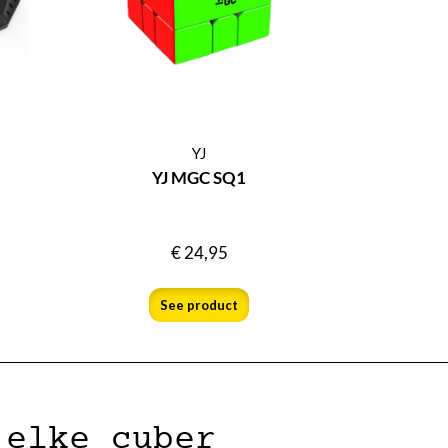
YJ
YJ MGC SQ1
€
24,95
See product
 elke cuber