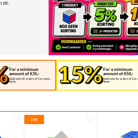
 zit.
For a minimum
For a minimum
amount of €35,-
amount of €50,-
Valid only for orders of 2 or more
Valid only for orders of 2 or
items
items
23%