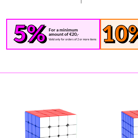
For a minimum
amount of €20,-
Valid only for orders of 2 or more items