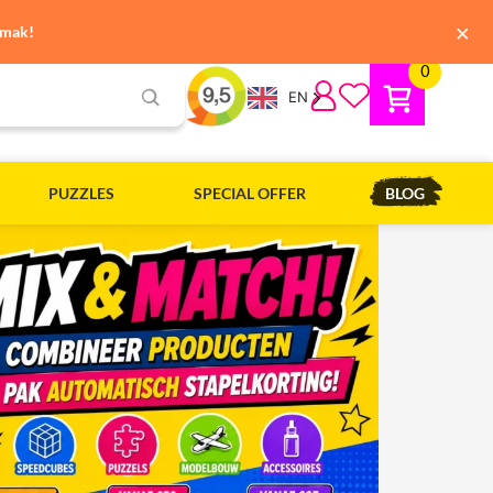
×
emak!
0
EN
PUZZLES
SPECIAL OFFER
BLOG