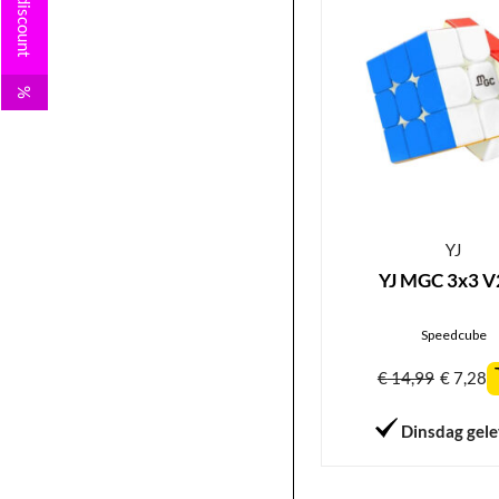
Your discount
%
YJ
YJ MGC 3x3 V
Speedcube
€
14,99
€
7,28
Dinsdag gel