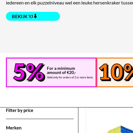
iedereen en elk puzzelniveau wel een leuke hersenkraker tussen
BEKIJK YJ
For a minimum
amount of €20,-
Valid only for orders of 2 or more items
Filter by price
Merken