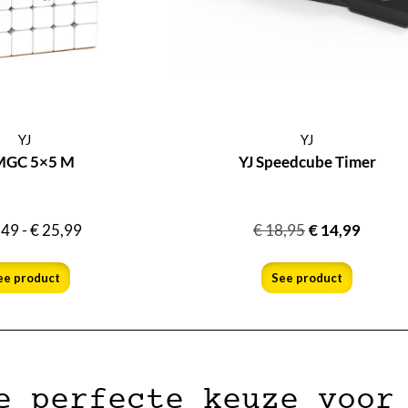
YJ
YJ
MGC 5×5 M
YJ Speedcube Timer
,49
-
€
25,99
€
18,95
€
14,99
ee product
See product
e perfecte keuze voor