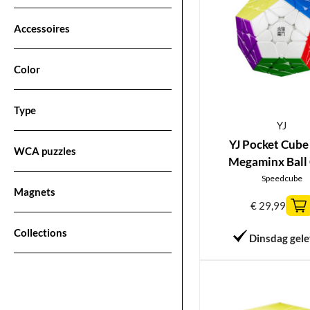
Accessoires
Color
Type
YJ
YJ Pocket Cube
WCA puzzles
Megaminx Ball
Speedcube
Magnets
€
29,99
Collections
Dinsdag gel