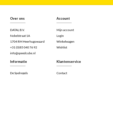
Over ons
Account
DATAL B.V.
Mijn account
Nobelstraat 1A
Login
1704 RM Heerhugowaard
Winkelwagen
+31 (0)85 040 76 92
Wishlist
info@speedcube.nl
Informatie
Klantenservice
De Spelregels
Contact
Veelgestelde vragen (FAQ)
Retourneren
Werken bij
Herroepingsrecht
Algemene voorwaarden
Betalen
Privacy- en cookieverklaring
Verzenden