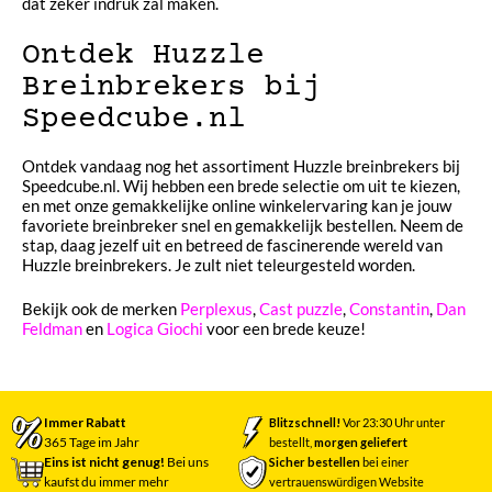
dat zeker indruk zal maken.
Ontdek Huzzle
Breinbrekers bij
Speedcube.nl
Ontdek vandaag nog het assortiment Huzzle breinbrekers bij
Speedcube.nl. Wij hebben een brede selectie om uit te kiezen,
en met onze gemakkelijke online winkelervaring kan je jouw
favoriete breinbreker snel en gemakkelijk bestellen. Neem de
stap, daag jezelf uit en betreed de fascinerende wereld van
Huzzle breinbrekers. Je zult niet teleurgesteld worden.
Bekijk ook de merken
Perplexus
,
Cast puzzle
,
Constantin
,
Dan
Feldman
en
Logica Giochi
voor een brede keuze!
Immer Rabatt
Blitzschnell!
Vor 23:30 Uhr unter
365 Tage im Jahr
bestellt,
morgen geliefert
Eins ist nicht genug!
Bei uns
Sicher bestellen
bei einer
kaufst du immer mehr
vertrauenswürdigen Website