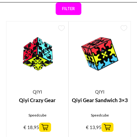
FILTER
QIYI
QIYI
Qiyi Crazy Gear
Qiyi Gear Sandwich 3×3
Speedcube
Speedcube
€
18,95
€
13,95