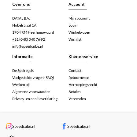
Over ons
Account
DATAL B.V.
Mijn account
Nobelstraat 1A
Login
1704 RM Heerhugowaard
Winkelwagen
+31 (0)85 040 76 92
Wishlist
info@speedcube.nl
Informatie
Klantenservice
De Spelregels
Contact
Veelgestelde vragen (FAQ)
Retourneren
Werken bij
Herroepingsrecht
Algemene voorwaarden
Betalen
Privacy- en cookieverklaring
Verzenden
Speedcube.nl
Speedcube.nl