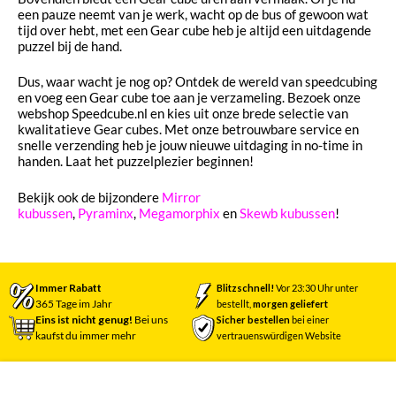
een pauze neemt van je werk, wacht op de bus of gewoon wat
tijd over hebt, met een Gear cube heb je altijd een uitdagende
puzzel bij de hand.
Dus, waar wacht je nog op? Ontdek de wereld van speedcubing
en voeg een Gear cube toe aan je verzameling. Bezoek onze
webshop Speedcube.nl en kies uit onze brede selectie van
kwalitatieve Gear cubes. Met onze betrouwbare service en
snelle verzending heb je jouw nieuwe uitdaging in no-time in
handen. Laat het puzzelplezier beginnen!
Bekijk ook de bijzondere
Mirror
kubussen
,
Pyraminx
,
Megamorphix
en
Skewb kubussen
!
Immer Rabatt
Blitzschnell!
Vor 23:30 Uhr unter
365 Tage im Jahr
bestellt,
morgen geliefert
Eins ist nicht genug!
Bei uns
Sicher bestellen
bei einer
kaufst du immer mehr
vertrauenswürdigen Website