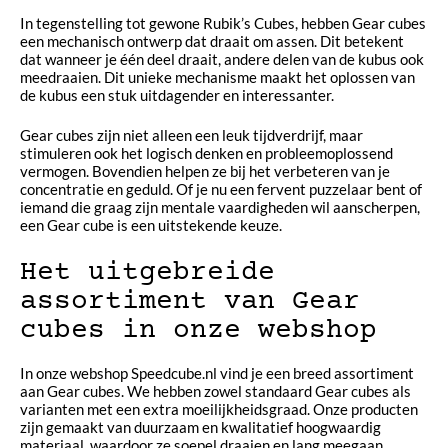
In tegenstelling tot gewone Rubik’s Cubes, hebben Gear cubes
een mechanisch ontwerp dat draait om assen. Dit betekent
dat wanneer je één deel draait, andere delen van de kubus ook
meedraaien. Dit unieke mechanisme maakt het oplossen van
de kubus een stuk uitdagender en interessanter.
Gear cubes zijn niet alleen een leuk tijdverdrijf, maar
stimuleren ook het logisch denken en probleemoplossend
vermogen. Bovendien helpen ze bij het verbeteren van je
concentratie en geduld. Of je nu een fervent puzzelaar bent of
iemand die graag zijn mentale vaardigheden wil aanscherpen,
een Gear cube is een uitstekende keuze.
Het uitgebreide
assortiment van Gear
cubes in onze webshop
In onze webshop Speedcube.nl vind je een breed assortiment
aan Gear cubes. We hebben zowel standaard Gear cubes als
varianten met een extra moeilijkheidsgraad. Onze producten
zijn gemaakt van duurzaam en kwalitatief hoogwaardig
materiaal, waardoor ze soepel draaien en lang meegaan.