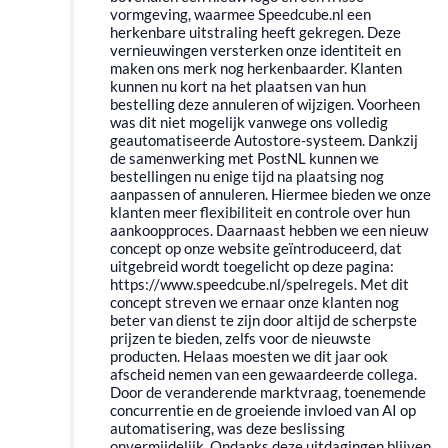
vormgeving, waarmee Speedcube.nl een
herkenbare uitstraling heeft gekregen. Deze
vernieuwingen versterken onze identiteit en
maken ons merk nog herkenbaarder. Klanten
kunnen nu kort na het plaatsen van hun
bestelling deze annuleren of wijzigen. Voorheen
was dit niet mogelijk vanwege ons volledig
geautomatiseerde Autostore-systeem. Dankzij
de samenwerking met PostNL kunnen we
bestellingen nu enige tijd na plaatsing nog
aanpassen of annuleren. Hiermee bieden we onze
klanten meer flexibiliteit en controle over hun
aankoopproces. Daarnaast hebben we een nieuw
concept op onze website geïntroduceerd, dat
uitgebreid wordt toegelicht op deze pagina:
https://www.speedcube.nl/spelregels. Met dit
concept streven we ernaar onze klanten nog
beter van dienst te zijn door altijd de scherpste
prijzen te bieden, zelfs voor de nieuwste
producten. Helaas moesten we dit jaar ook
afscheid nemen van een gewaardeerde collega.
Door de veranderende marktvraag, toenemende
concurrentie en de groeiende invloed van AI op
automatisering, was deze beslissing
onvermijdelijk. Ondanks deze uitdagingen blijven