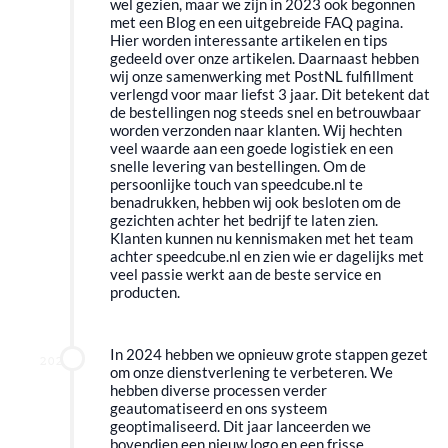
wel gezien, maar we zijn in 2023 ook begonnen
met een Blog en een uitgebreide FAQ pagina.
Hier worden interessante artikelen en tips
gedeeld over onze artikelen. Daarnaast hebben
wij onze samenwerking met PostNL fulfillment
verlengd voor maar liefst 3 jaar. Dit betekent dat
de bestellingen nog steeds snel en betrouwbaar
worden verzonden naar klanten. Wij hechten
veel waarde aan een goede logistiek en een
snelle levering van bestellingen. Om de
persoonlijke touch van speedcube.nl te
benadrukken, hebben wij ook besloten om de
gezichten achter het bedrijf te laten zien.
Klanten kunnen nu kennismaken met het team
achter speedcube.nl en zien wie er dagelijks met
veel passie werkt aan de beste service en
producten.
In 2024 hebben we opnieuw grote stappen gezet
2024
om onze dienstverlening te verbeteren. We
hebben diverse processen verder
geautomatiseerd en ons systeem
geoptimaliseerd. Dit jaar lanceerden we
bovendien een nieuw logo en een frisse