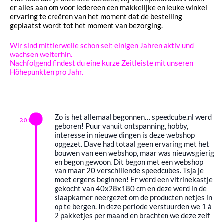
er alles aan om voor iedereen een makkelijke en leuke winkel
ervaring te creëren van het moment dat de bestelling
geplaatst wordt tot het moment van bezorging.
Wir sind mittlerweile schon seit einigen Jahren aktiv und
wachsen weiterhin.
Nachfolgend findest du eine kurze Zeitleiste mit unseren
Höhepunkten pro Jahr.
Zo is het allemaal begonnen… speedcube.nl werd
2015
geboren! Puur vanuit ontspanning, hobby,
interesse in nieuwe dingen is deze webshop
opgezet. Dave had totaal geen ervaring met het
bouwen van een webshop, maar was nieuwsgierig
en begon gewoon. Dit begon met een webshop
van maar 20 verschillende speedcubes. Tsja je
moet ergens beginnen! Er werd een vitrinekastje
gekocht van 40x28x180 cm en deze werd in de
slaapkamer neergezet om de producten netjes in
op te bergen. In deze periode verstuurden we 1 à
2 pakketjes per maand en brachten we deze zelf