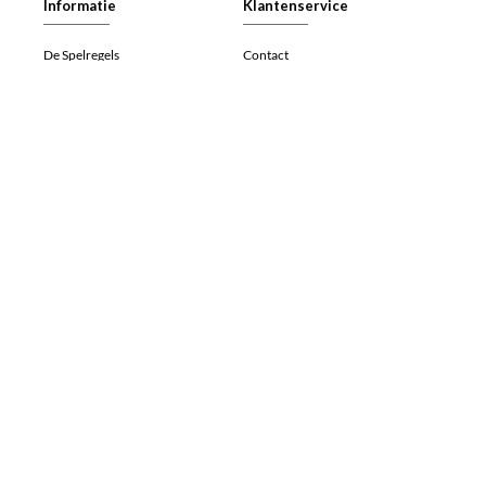
Informatie
Klantenservice
De Spelregels
Contact
Veelgestelde vragen (FAQ)
Retourneren
Werken bij
Herroepingsrecht
Algemene voorwaarden
Betalen
Privacy- en cookieverklaring
Verzenden
Speedcube.nl
Speedcube.nl