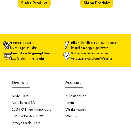
Siehe Produkt
Siehe Produkt
Immer Rabatt
Blitzschnell!
Vor 23:30 Uhr unter
365 Tage im Jahr
bestellt,
morgen geliefert
Eins ist nicht genug!
Bei uns
Sicher bestellen
bei einer
kaufst du immer mehr
vertrauenswürdigen Website
Over ons
Account
DATAL B.V.
Mijn account
Nobelstraat 1A
Login
1704 RM Heerhugowaard
Winkelwagen
+31 (0)85 040 76 92
Wishlist
info@speedcube.nl