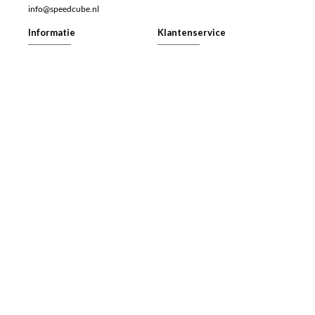
info@speedcube.nl
Informatie
Klantenservice
De Spelregels
Contact
Veelgestelde vragen (FAQ)
Retourneren
Werken bij
Herroepingsrecht
Algemene voorwaarden
Betalen
Privacy- en cookieverklaring
Verzenden
Speedcube.nl
Speedcube.nl