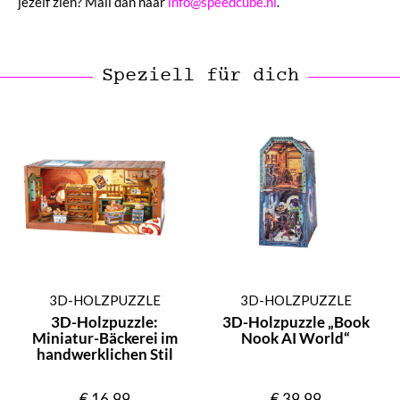
jezelf zien? Mail dan naar
info@speedcube.nl
.
Speziell für dich
3D-HOLZPUZZLE
3D-HOLZPUZZLE
3D-Holzpuzzle:
3D-Holzpuzzle „Book
Miniatur-Bäckerei im
Nook AI World“
handwerklichen Stil
€
16,99
€
39,99