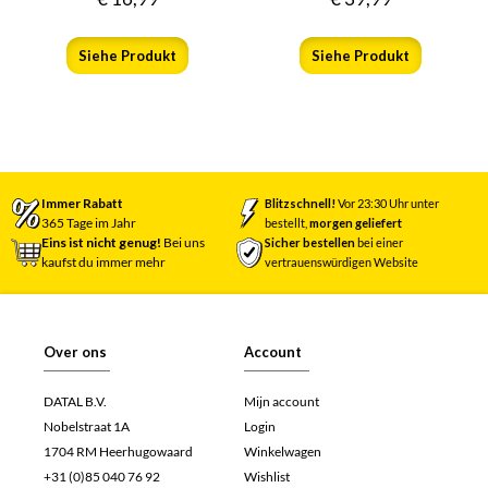
Siehe Produkt
Siehe Produkt
Immer Rabatt
Blitzschnell!
Vor 23:30 Uhr unter
365 Tage im Jahr
bestellt,
morgen geliefert
Eins ist nicht genug!
Bei uns
Sicher bestellen
bei einer
kaufst du immer mehr
vertrauenswürdigen Website
Over ons
Account
DATAL B.V.
Mijn account
Nobelstraat 1A
Login
1704 RM Heerhugowaard
Winkelwagen
+31 (0)85 040 76 92
Wishlist