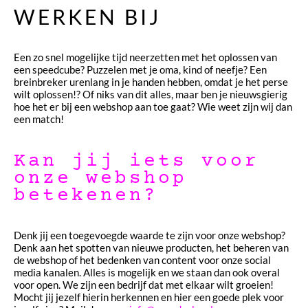
WERKEN BIJ
HÄUFIG GESTELLTE FRAGEN (FAQ)
WERKEN BIJ
Een zo snel mogelijke tijd neerzetten met het oplossen van
een speedcube? Puzzelen met je oma, kind of neefje? Een
ALGEMENE VOORWAARDEN
breinbreker urenlang in je handen hebben, omdat je het perse
wilt oplossen!? Of niks van dit alles, maar ben je nieuwsgierig
PRIVACY- EN COOKIEVERKLARING
hoe het er bij een webshop aan toe gaat? Wie weet zijn wij dan
een match!
Kan jij iets voor
onze webshop
betekenen?
Denk jij een toegevoegde waarde te zijn voor onze webshop?
Denk aan het spotten van nieuwe producten, het beheren van
de webshop of het bedenken van content voor onze social
media kanalen. Alles is mogelijk en we staan dan ook overal
voor open. We zijn een bedrijf dat met elkaar wilt groeien!
Mocht jij jezelf hierin herkennen en hier een goede plek voor