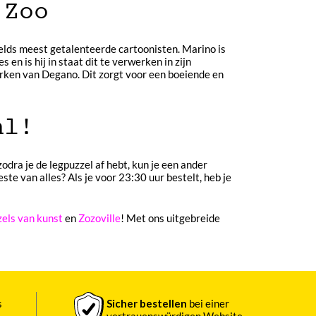
 Zoo
elds meest getalenteerde cartoonisten. Marino is
en is hij in staat dit te verwerken in zijn
werken van Degano. Dit zorgt voor een boeiende en
nl!
odra je de legpuzzel af hebt, kun je een ander
te van alles? Als je voor 23:30 uur bestelt, heb je
zels van kunst
en
Zozoville
! Met ons uitgebreide
s
Sicher bestellen
bei einer
vertrauenswürdigen Website