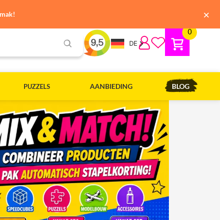
×
emak!
0
DE
AANBIEDING
BLOG
PUZZELS