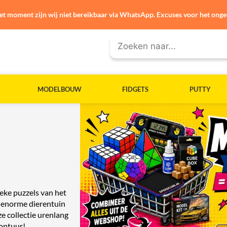
et moment zijn wij niet bereikbaar via WhatsApp. Excuses voor het ong
MODELBOUW
FIDGETS
PUTTY
eke puzzels van het
n enorme dierentuin
ze collectie urenlang
ontuur!