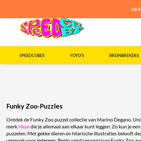
Op h
SPEEDCUBES
YOYO’S
BREINBREKERS
Funky Zoo-Puzzles
Ontdek de Funky Zoo puzzel collectie van Marino Degano. Uni
merk
Heye
die je allemaal aan elkaar kunt leggen. Zo kun je ee
puzzelen. Met gekke dieren en hilarische illustraties belooft de
vermaak voor iedereen. Begin vandaag nog jouw Funky Zoo av