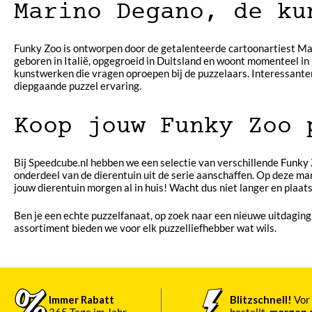
Marino Degano, de ku
Funky Zoo is ontworpen door de getalenteerde cartoonartiest Mar
geboren in Italië, opgegroeid in Duitsland en woont momenteel in F
kunstwerken die vragen oproepen bij de puzzelaars. Interessanter 
diepgaande puzzel ervaring.
Koop jouw Funky Zoo 
Bij Speedcube.nl hebben we een selectie van verschillende Funky Zo
onderdeel van de dierentuin uit de serie aanschaffen. Op deze mani
jouw dierentuin morgen al in huis! Wacht dus niet langer en plaats
Ben je een echte puzzelfanaat, op zoek naar een nieuwe uitdaging
assortiment bieden we voor elk puzzelliefhebber wat wils.
Immer Rabatt
Blitzschnell!
Vor 
365 Tage im Jahr
bestellt,
morgen g