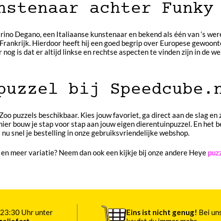
nstenaar achter Funky
ino Degano, een Italiaanse kunstenaar en bekend als één van ‘s wer
rankrijk. Hierdoor heeft hij een goed begrip over Europese gewoontes 
nog is dat er altijd linkse en rechtse aspecten te vinden zijn in de 
puzzel bij Speedcube.
o puzzels beschikbaar. Kies jouw favoriet, ga direct aan de slag en z
er bouw je stap voor stap aan jouw eigen dierentuinpuzzel. En het bes
 nu snel je bestelling in onze gebruiksvriendelijke webshop.
 en meer variatie? Neem dan ook een kijkje bij onze andere Heye
puz
23:30 Uhr unter
Eins ist nicht genug!
Bei un
eliefert
kaufst du immer mehr