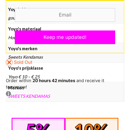
Yoyo's kleur
goud
Yoyo's materiaal
Hout
Yoyo's merken
Sweets Kendamas
Sold Out
Yoyo's prijsklasse
Yoyo € 10 – € 25
Order within
20 hours 42 minutes
and receive it
tomorrow!
Merken
SWEETS KENDAMAS