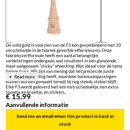
De solid gold is voorzien van de F3 ken gecombineerd met 10
verschillende in de fabriek geverfde effen kleuren. Onze
fabrieksverfformule heeft een aantal belangrijke
verbeteringen ondergaan, wat resulteert in een glanzende,
maar aangenaam ”sticky” afwerking. Wat ideaal voor de tama
balans trucs. Wij zijn van mening dat het precies de juiste
slip/stick verhouding heeft, waardoor balansaanpassingen
Read more
kunnen worden gemaakt terwijl hij nog steeds stabiel blijft.
Elke F3 wordt geleverd met een instructieboekje, een extra
touwtje en kraaltje, en stickers.
€
15,99
Aanvullende informatie
Send me an email when this product is back in
Kleur
stock
goud