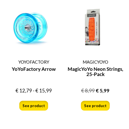
YOYOFACTORY
MAGICYOYO
YoYoFactory Arrow
MagicYoYo Neon Strings,
25-Pack
€
12,79
-
€
15,99
€
8,99
€
5,99
See product
See product