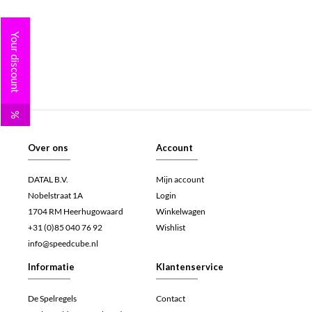
Your discount
%
Over ons
Account
DATAL B.V.
Mijn account
Nobelstraat 1A
Login
1704 RM Heerhugowaard
Winkelwagen
+31 (0)85 040 76 92
Wishlist
info@speedcube.nl
Informatie
Klantenservice
De Spelregels
Contact