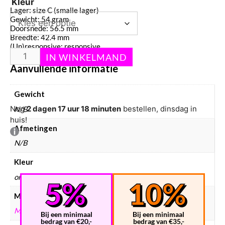
Kleur
Lager: size C (smalle lager)
Gewicht: 54 gram
Doorsnede: 56.5 mm
Breedte: 42.4 mm
(Un)responsive: responsive
Aanvullende informatie
Gewicht
Nog
2 dagen 17 uur 18 minuten
bestellen, dinsdag in
N/B
huis!
Afmetingen
N/B
Kleur
oranje, paars
Merken
MAGICYOYO
Bij een minimaal
Bij een minimaal
bedrag van €20,-
bedrag van €35,-