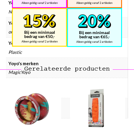
Yoyo's bundels
Alleen geldig vanaf 2 artikelen
Alleen geldig vanaf 2 artikelen
Nee
Yoyo's kleur
oranje, paars
Bij een minimaal
Bij een minimaal
bedrag van €50,-
bedrag van €65,-
Alleen geldig vanaf 2 artikelen
Alleen geldig vanaf 2 artikelen
Yoyo's materiaal
Plastic
Yoyo's merken
Gerelateerde producten
MagicYoyo
Yoyo's prijsklasse
Yoyo € 0 – € 10
Yoyo's type
Responsive