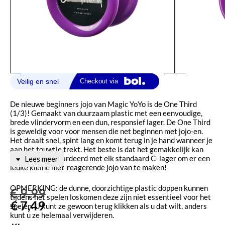
De nieuwe beginners jojo van Magic YoYo is de One Third
(1/3)! Gemaakt van duurzaam plastic met een eenvoudige,
brede vlindervorm en een dun, responsief lager. De One Third
is geweldig voor voor mensen die net beginnen met jojo-en.
Het draait snel, spint lang en komt terug in je hand wanneer je
aan het touwtje trekt. Het beste is dat het gemakkelijk kan
worden opgewaardeerd met elk standaard C- lager om er een
Lees meer
leuke kleine niet-reagerende jojo van te maken!
OPMERKING: de dunne, doorzichtige plastic doppen kunnen
€
9,99
tijdens het spelen loskomen deze zijn niet essentieel voor het
€
7,49
spelen. U kunt ze gewoon terug klikken als u dat wilt, anders
kunt u ze helemaal verwijderen.