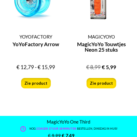
YOYOFACTORY
MAGICYOYO
YoYoFactory Arrow
MagicYoYo Touwtjes
Neon 25 stuks
€
12,79
-
€
15,99
€
8,99
€
5,99
Zie product
Zie product
MagicYoYo One Third
NOG
2 DAGEN 17 UUR 18 MINUTEN
BESTELLEN, DINSDAG IN HUIS!
€
9,99
€
7,49