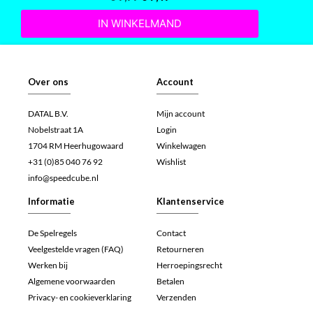
IN WINKELMAND
Over ons
Account
DATAL B.V.
Mijn account
Nobelstraat 1A
Login
1704 RM Heerhugowaard
Winkelwagen
+31 (0)85 040 76 92
Wishlist
info@speedcube.nl
Informatie
Klantenservice
De Spelregels
Contact
Veelgestelde vragen (FAQ)
Retourneren
Werken bij
Herroepingsrecht
Algemene voorwaarden
Betalen
Privacy- en cookieverklaring
Verzenden