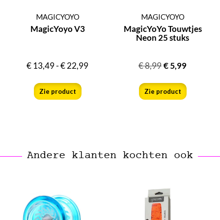
MAGICYOYO
MAGICYOYO
MagicYoyo V3
MagicYoYo Touwtjes
Neon 25 stuks
€
13,49
-
€
22,99
€
8,99
€
5,99
Zie product
Zie product
Andere klanten kochten ook