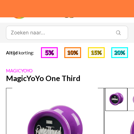
0
Altijd
korting:
MAGICYOYO
MagicYoYo One Third