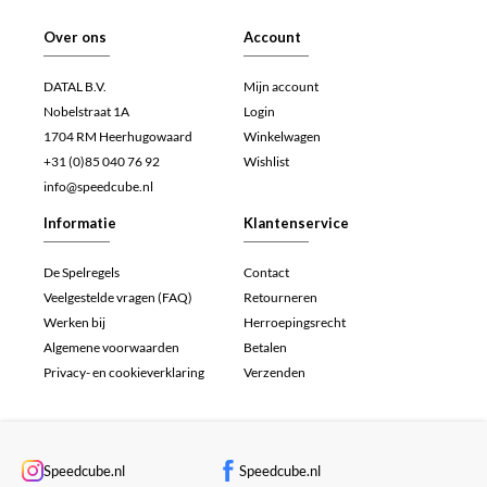
Over ons
Account
DATAL B.V.
Mijn account
Nobelstraat 1A
Login
1704 RM Heerhugowaard
Winkelwagen
+31 (0)85 040 76 92
Wishlist
info@speedcube.nl
Informatie
Klantenservice
De Spelregels
Contact
Veelgestelde vragen (FAQ)
Retourneren
Werken bij
Herroepingsrecht
Algemene voorwaarden
Betalen
Privacy- en cookieverklaring
Verzenden
Speedcube.nl
Speedcube.nl