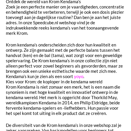
Ontdek de wereld van Krom Kendama’s
Zoek je een perfecte manier om je vaardigheden, concentratie
en behendigheid te verbeteren, terwijl je ook een dosis plezier
toevoegt aan je dagelijkse routine? Dan ben je aan het juiste
adres. In onze Speedcube.nl webshop vind je de
indrukwekkende reeks kendama’s van het toonaangevende
merk Krom.
Krom kendama’s onderscheiden zich door hun kwaliteit en
ontwerp. Ze zijn gemaakt met de perfecte balans tussen het
handvat (ken) en de bal (tama), wat zorgt voor een geweldige
spelervaring. De Krom kendama’s in onze collectie zijn niet
alleen perfect voor zowel beginners als gevorderden, maar ze
brengen ook een unieke esthetische waarde met zich mee.
Kendama’s kun je zien als een soort
yoyo
.
Kies voor Krom: de koploper in de kendama wereld
Krom Kendama is niet zomaar een merk, het is een naam die
synoniem is met hoge kwaliteit en innovatief ontwerp in de
kendama wereld. Het merk is opgericht door Thorkild May,
wereldkampioen Kendama in 2014, en Philip Eldridge, beide
fervente kendama-spelers en -liefhebbers. Hun passie voor
het spel komt tot uiting in elk product dat ze creëren.
De diversiteit van de Krom kendama’s in onze webshop zal je
zeker aanspreken. Van basismodellen voor beginners tot