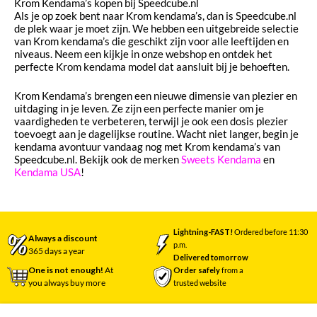
Krom Kendama’s kopen bij Speedcube.nl
Als je op zoek bent naar Krom kendama’s, dan is Speedcube.nl
de plek waar je moet zijn. We hebben een uitgebreide selectie
van Krom kendama’s die geschikt zijn voor alle leeftijden en
niveaus. Neem een kijkje in onze webshop en ontdek het
perfecte Krom kendama model dat aansluit bij je behoeften.
Krom Kendama’s brengen een nieuwe dimensie van plezier en
uitdaging in je leven. Ze zijn een perfecte manier om je
vaardigheden te verbeteren, terwijl je ook een dosis plezier
toevoegt aan je dagelijkse routine. Wacht niet langer, begin je
kendama avontuur vandaag nog met Krom kendama’s van
Speedcube.nl. Bekijk ook de merken
Sweets Kendama
en
Kendama USA
!
Lightning-FAST!
Ordered before 11:30
Always a discount
p.m.
365 days a year
Delivered tomorrow
One is not enough!
At
Order safely
from a
you always buy more
trusted website