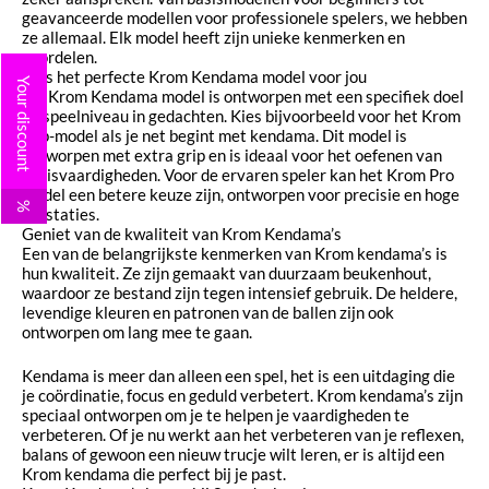
geavanceerde modellen voor professionele spelers, we hebben
ze allemaal. Elk model heeft zijn unieke kenmerken en
voordelen.
Kies het perfecte Krom Kendama model voor jou
Your discount
Elk Krom Kendama model is ontworpen met een specifiek doel
en speelniveau in gedachten. Kies bijvoorbeeld voor het Krom
Pop-model als je net begint met kendama. Dit model is
ontworpen met extra grip en is ideaal voor het oefenen van
basisvaardigheden. Voor de ervaren speler kan het Krom Pro
model een betere keuze zijn, ontworpen voor precisie en hoge
%
prestaties.
Geniet van de kwaliteit van Krom Kendama’s
Een van de belangrijkste kenmerken van Krom kendama’s is
hun kwaliteit. Ze zijn gemaakt van duurzaam beukenhout,
waardoor ze bestand zijn tegen intensief gebruik. De heldere,
levendige kleuren en patronen van de ballen zijn ook
ontworpen om lang mee te gaan.
Kendama is meer dan alleen een spel, het is een uitdaging die
je coördinatie, focus en geduld verbetert. Krom kendama’s zijn
speciaal ontworpen om je te helpen je vaardigheden te
verbeteren. Of je nu werkt aan het verbeteren van je reflexen,
balans of gewoon een nieuw trucje wilt leren, er is altijd een
Krom kendama die perfect bij je past.