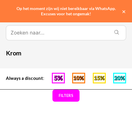
Op het moment zijn wij niet bereikbaar via WhatsApp.
0
×
Excuses voor het ongemak!
Krom
Always a discount
:
FILTERS