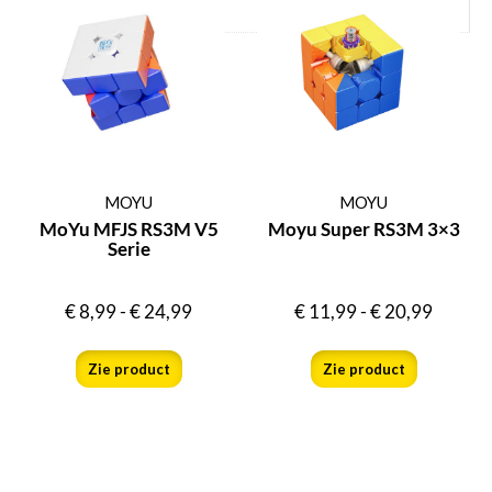
uv coated stickerless
MOYU
MOYU
MoYu MFJS RS3M V5
Moyu Super RS3M 3×3
Serie
€
8,99
-
€
24,99
€
11,99
-
€
20,99
Zie product
Zie product