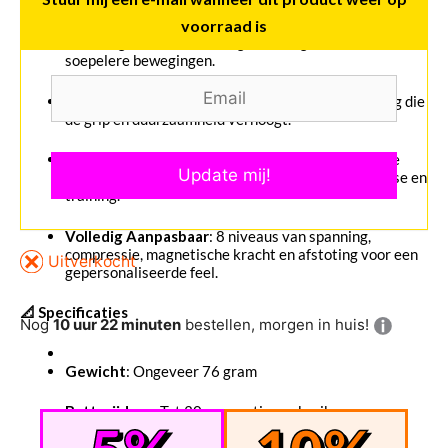
MagLev Technologie
: Vervangt traditionele veren
voorraad is
door magnetische afstoting, wat zorgt voor snellere en
soepelere bewegingen.
UV-Coating
: Glanzende, krasbestendige afwerking die
de grip en duurzaamheid verhoogt.
AI & Bluetooth
: Real-time tracking, gyroscopische
sensoren en app-integratie voor diepgaande analyse en
training.
Volledig Aanpasbaar
: 8 niveaus van spanning,
compressie, magnetische kracht en afstoting voor een
Uitverkocht
gepersonaliseerde feel.
📐 Specificaties
Nog
10 uur 22 minuten
bestellen, morgen in huis!
Gewicht
: Ongeveer 76 gram
Batterijduur
: Tot 30 uur continu gebruik