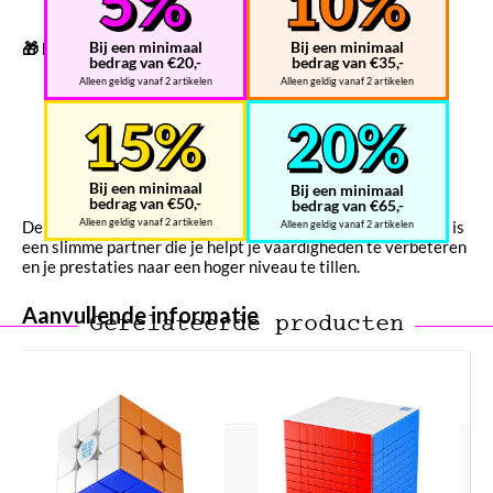
Oplaadtijd
: Ongeveer 2 uur
Bij een minimaal
Bij een minimaal
🎁 Inbegrepen Accessoires
bedrag van €20,-
bedrag van €35,-
Alleen geldig vanaf 2 artikelen
Alleen geldig vanaf 2 artikelen
Oplaadbare opbergdoos
Aanpassingstool
Extra onderdelen voor personalisatie
Bij een minimaal
Bij een minimaal
bedrag van €50,-
bedrag van €65,-
Alleen geldig vanaf 2 artikelen
De MoYu Super WeiLong V2 AI is niet zomaar een cube; het is
Alleen geldig vanaf 2 artikelen
een slimme partner die je helpt je vaardigheden te verbeteren
en je prestaties naar een hoger niveau te tillen.
Aanvullende informatie
Gerelateerde producten
Gewicht
454 g
Afmetingen
102 × 108 × 50 mm