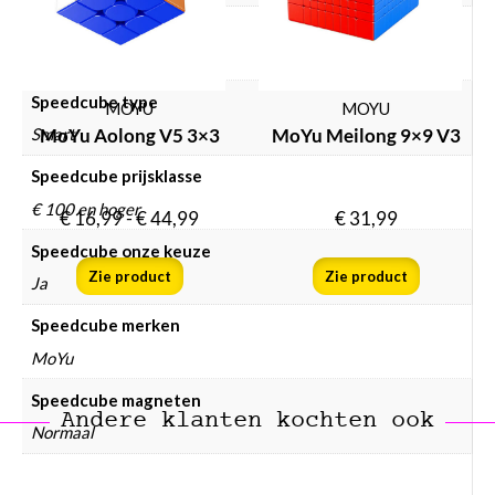
Speedcube WCA puzzels
Ja
Speedcube type
MOYU
MOYU
MoYu Aolong V5 3×3
MoYu Meilong 9×9 V3
Smart
Speedcube prijsklasse
€ 100 en hoger
€
16,99
-
€
44,99
€
31,99
Speedcube onze keuze
Zie product
Zie product
Ja
Speedcube merken
MoYu
Speedcube magneten
Andere klanten kochten ook
Normaal
Speedcube kleur