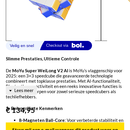
Slimme Prestaties, Ultieme Controle
De
MoYu Super WeiLong V2 AI
is MoYu’s vlaggenschip voor
2025: een 3×3 speedcube die geavanceerde technologie
combineert met topklasse prestaties. Met AI-functionaliteit,
Bluetooth-connectiviteit en een reeks innovatieve functies is
Lees meer
deze cube ontworpen voor zowel serieuze speedcubers als
techliefhebbers.
🔧 Belangrijkste Kenmerken
€
134,95
8-Magneten Ball-Core
: Voor verbeterde stabiliteit en
nauwkeurige uitlijning tijdens het draaien.
Stuur mij een e-mail‏‏‎ wanneer dit product weer op