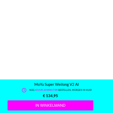
MoYu Super Weilong V2 AI
NOG
10 UUR 22 MINUTEN
BESTELLEN, MORGEN IN HUIS!
€
134,95
IN WINKELMAND